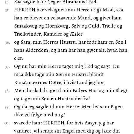
Saa sagde han: "Jeg er Abrahams Træl.
HERREN har velsignet min Herre i rigt Maal, saa
han er blevet en velstaaende Mand, og givet ham
Smaakvæg og Hornkvæg, Sølv og Guld, Trælle og
Trælkvinder, Kameler og Æsler
og Sara, min Herres Hustru, har født ham en Søn i
hans Alderdom, og ham har han givet alt, hvad han
ejer.
Og nu har min Herre taget mig i Ed og sagt: Du
maa ikke tage min Søn en Hustru blandt
Kana’anæernes Døtre, i hvis Land jeg bor;
Men du skal drage til min Faders Hus og min Slægt
og tage min Søn en Hustru derfra!
Og da jeg sagde til min Herre: Men hvis nu Pigen
ikke vil følge med mig?
svarede han: HERREN, for hvis Aasyn jeg har
vandret, vil sende sin Engel med dig og lade din