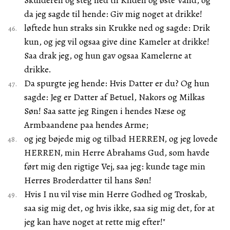
Skulderen og steg ned til Kilden og øste Vand, og
da jeg sagde til hende: Giv mig noget at drikke!
løftede hun straks sin Krukke ned og sagde: Drik
kun, og jeg vil ogsaa give dine Kameler at drikke!
Saa drak jeg, og hun gav ogsaa Kamelerne at
drikke.
Da spurgte jeg hende: Hvis Datter er du? Og hun
sagde: Jeg er Datter af Betuel, Nakors og Milkas
Søn! Saa satte jeg Ringen i hendes Næse og
Armbaandene paa hendes Arme;
og jeg bøjede mig og tilbad HERREN, og jeg lovede
HERREN, min Herre Abrahams Gud, som havde
ført mig den rigtige Vej, saa jeg: kunde tage min
Herres Broderdatter til hans Søn!
Hvis I nu vil vise min Herre Godhed og Troskab,
saa sig mig det, og hvis ikke, saa sig mig det, for at
jeg kan have noget at rette mig efter!"