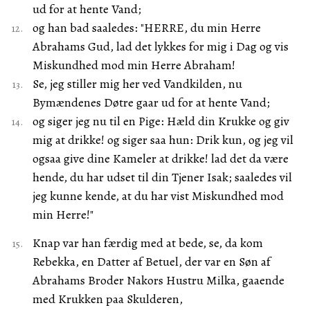
ud for at hente Vand;
og han bad saaledes: "HERRE, du min Herre
Abrahams Gud, lad det lykkes for mig i Dag og vis
Miskundhed mod min Herre Abraham!
Se, jeg stiller mig her ved Vandkilden, nu
Bymændenes Døtre gaar ud for at hente Vand;
og siger jeg nu til en Pige: Hæld din Krukke og giv
mig at drikke! og siger saa hun: Drik kun, og jeg vil
ogsaa give dine Kameler at drikke! lad det da være
hende, du har udset til din Tjener Isak; saaledes vil
jeg kunne kende, at du har vist Miskundhed mod
min Herre!"
Knap var han færdig med at bede, se, da kom
Rebekka, en Datter af Betuel, der var en Søn af
Abrahams Broder Nakors Hustru Milka, gaaende
med Krukken paa Skulderen,