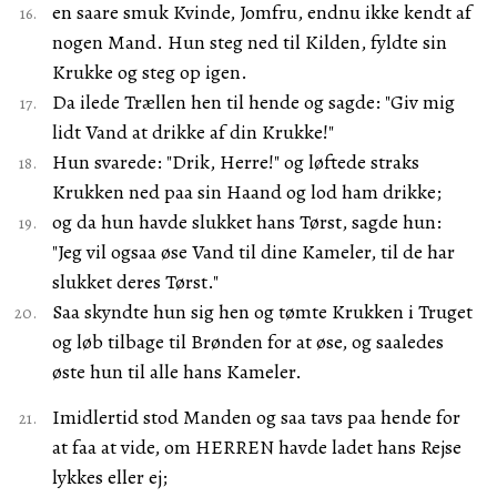
en saare smuk Kvinde, Jomfru, endnu ikke kendt af
nogen Mand. Hun steg ned til Kilden, fyldte sin
Krukke og steg op igen.
Da ilede Trællen hen til hende og sagde: "Giv mig
lidt Vand at drikke af din Krukke!"
Hun svarede: "Drik, Herre!" og løftede straks
Krukken ned paa sin Haand og lod ham drikke;
og da hun havde slukket hans Tørst, sagde hun:
"Jeg vil ogsaa øse Vand til dine Kameler, til de har
slukket deres Tørst."
Saa skyndte hun sig hen og tømte Krukken i Truget
og løb tilbage til Brønden for at øse, og saaledes
øste hun til alle hans Kameler.
Imidlertid stod Manden og saa tavs paa hende for
at faa at vide, om HERREN havde ladet hans Rejse
lykkes eller ej;