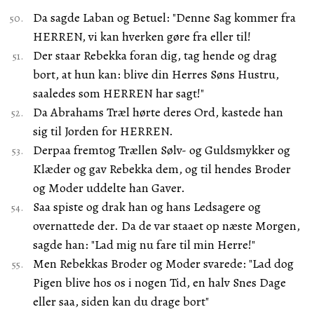
Da sagde Laban og Betuel: "Denne Sag kommer fra
HERREN, vi kan hverken gøre fra eller til!
Der staar Rebekka foran dig, tag hende og drag
bort, at hun kan: blive din Herres Søns Hustru,
saaledes som HERREN har sagt!"
Da Abrahams Træl hørte deres Ord, kastede han
sig til Jorden for HERREN.
Derpaa fremtog Trællen Sølv- og Guldsmykker og
Klæder og gav Rebekka dem, og til hendes Broder
og Moder uddelte han Gaver.
Saa spiste og drak han og hans Ledsagere og
overnattede der. Da de var staaet op næste Morgen,
sagde han: "Lad mig nu fare til min Herre!"
Men Rebekkas Broder og Moder svarede: "Lad dog
Pigen blive hos os i nogen Tid, en halv Snes Dage
eller saa, siden kan du drage bort"