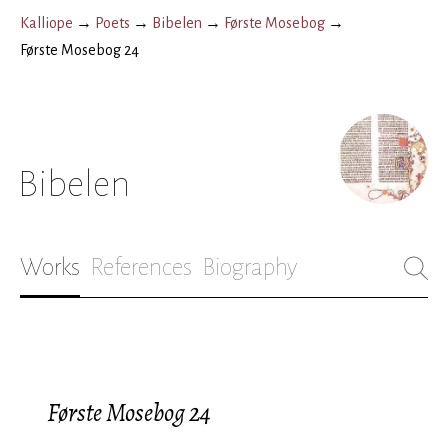
Kalliope
→
Poets
→
Bibelen
→
Første Mosebog
→
Første Mosebog 24
Bibelen
Works
References
Biography
Første Mosebog 24