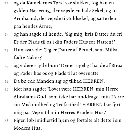
og da Kamelernes Tørst var slukket, tog han en
gylden Næsering, der vejede en halv Sekel, og to
Armbaand, der vejede ti Guldsekel, og satte dem
paa hendes Arme;
og han sagde til hende: "Sig mig, hvis Datter du er!
Er der Plads til os i din Faders Hus for Natten?"
Hun svarede: "Jeg er Datter af Betuel, som Milka
fødte Nakor;"
og videre sagde hun: "Der er rigeligt baade af Straa
og Foder hos os og Plads til at overnatte "
Da bøjede Manden sig og tilbad HERREN,
idet han sagde: "Lovet være HERREN, min Herre
Abrahams Gud, som ikke har unddraget min Herre
sin Miskundhed og Trofasthed! HERREN har ført
mig paa Vejen til min Herres Broders Hus."
Pigen løb imidlertid hjem og fortalte alt dette i sin
Moders Hus.