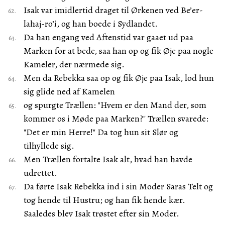
Isak var imidlertid draget til Ørkenen ved Be’er-
lahaj-ro’i, og han boede i Sydlandet.
Da han engang ved Aftenstid var gaaet ud paa
Marken for at bede, saa han op og fik Øje paa nogle
Kameler, der nærmede sig.
Men da Rebekka saa op og fik Øje paa Isak, lod hun
sig glide ned af Kamelen
og spurgte Trællen: "Hvem er den Mand der, som
kommer os i Møde paa Marken?" Trællen svarede:
"Det er min Herre!" Da tog hun sit Slør og
tilhyllede sig.
Men Trællen fortalte Isak alt, hvad han havde
udrettet.
Da førte Isak Rebekka ind i sin Moder Saras Telt og
tog hende til Hustru; og han fik hende kær.
Saaledes blev Isak trøstet efter sin Moder.