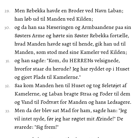
Men Rebekka havde en Broder ved Navn Laban;
han løb ud til Manden ved Kilden;
og da han saa Næseringen og Armbaandene paa sin
Søsters Arme og hørte sin Søster Rebekka fortælle,
hvad Manden havde sagt til hende, gik han ud til
Manden, som stod med sine Kameler ved Kilden;
og han sagde: "Kom, du HERRENs velsignede,
hvorfor staar du herude? Jeg har ryddet op i Huset
og gjort Plads til Kamelerne."
Saa kom Manden hen til Huset og tog Seletøjet af
Kamelerne, og Laban bragte Straa og Foder til dem
og Vand til Fodtvæt for Manden og hans Ledsagere.
Men da der blev sat Mad for ham, sagde han: "Jeg
vil intet nyde, før jeg har røgtet mit Ærinde!" De
svarede: "Sig frem!"