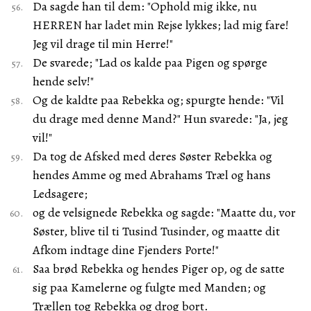
Da sagde han til dem: "Ophold mig ikke, nu
HERREN har ladet min Rejse lykkes; lad mig fare!
Jeg vil drage til min Herre!"
De svarede; "Lad os kalde paa Pigen og spørge
hende selv!"
Og de kaldte paa Rebekka og; spurgte hende: "Vil
du drage med denne Mand?" Hun svarede: "Ja, jeg
vil!"
Da tog de Afsked med deres Søster Rebekka og
hendes Amme og med Abrahams Træl og hans
Ledsagere;
og de velsignede Rebekka og sagde: "Maatte du, vor
Søster, blive til ti Tusind Tusinder, og maatte dit
Afkom indtage dine Fjenders Porte!"
Saa brød Rebekka og hendes Piger op, og de satte
sig paa Kamelerne og fulgte med Manden; og
Trællen tog Rebekka og drog bort.