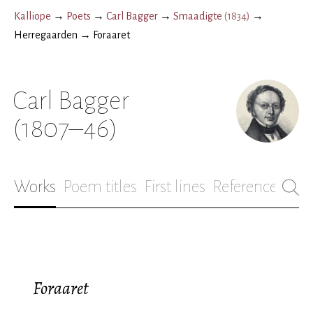
Kalliope
→
Poets
→
Carl Bagger
→
Smaadigte
(
1834
)
→
Herregaarden
→
Foraaret
Carl Bagger
(1807–46)
Works
Poem titles
First lines
References
Bio
Foraaret