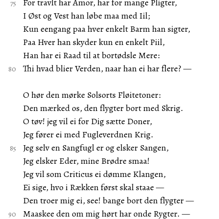
For travlt har Amor, har for mange Pligter,
I Øst og Vest han løbe maa med Iil;
Kun eengang paa hver enkelt Barm han sigter,
Paa Hver han skyder kun en enkelt Piil,
Han har ei Raad til at bortødsle Mere:
Thi hvad blier Verden, naar han ei har flere? —
O hør den mørke Solsorts Fløitetoner:
Den mærked os, den flygter bort med Skrig.
O tøv! jeg vil ei for Dig sætte Doner,
Jeg fører ei med Fugleverdnen Krig.
Jeg selv en Sangfugl er og elsker Sangen,
Jeg elsker Eder, mine Brødre smaa!
Jeg vil som Criticus ei dømme Klangen,
Ei sige, hvo i Rækken først skal staae —
Den troer mig ei, see! bange bort den flygter —
Maaskee den om mig hørt har onde Rygter. —