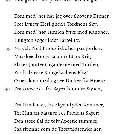
Kom med! her har jeg over Skovens Kroner
Seet Lynets Herlighed i Tordnens Sky.
Kom med! hør Himlen fyrer med Kanoner,
I Bugten søger lidet Fartøi Ly.
Nu vel, Fred findes ikke her paa Jorden,
Maaskee der ogsaa oppe føres Krig:
Slaaer Jupiter Giganterne med Torden,
Fordi de røre Kongekaabens Flig?
O nei, kom med og see Du her fra Høien:
Fra
Himlen
ei, fra
Skyen
kommer Støien,
Fra Himlen ei, fra Skyen Lyden kommer,
Thi Himlen blaaner i et Fredens Skjær:
Den store Sal de tolv Apostle rummer,
Saa skjønne som de Thorvaldsenske her;