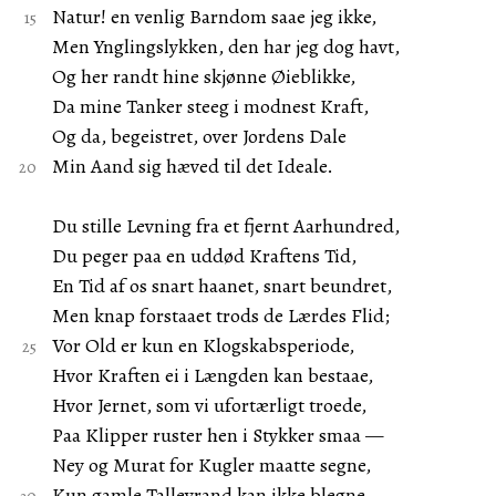
Natur! en venlig Barndom saae jeg ikke,
Men Ynglingslykken, den har jeg dog havt,
Og her randt hine skjønne Øieblikke,
Da mine Tanker steeg i modnest Kraft,
Og da, begeistret, over Jordens Dale
Min Aand sig hæved til det Ideale.
Du stille Levning fra et fjernt Aarhundred,
Du peger paa en uddød Kraftens Tid,
En Tid af os snart haanet, snart beundret,
Men knap forstaaet trods de Lærdes Flid;
Vor Old er kun en Klogskabsperiode,
Hvor Kraften ei i Længden kan bestaae,
Hvor Jernet, som vi ufortærligt troede,
Paa Klipper ruster hen i Stykker smaa —
Ney og Murat for Kugler maatte segne,
Kun gamle Talleyrand kan ikke blegne. —