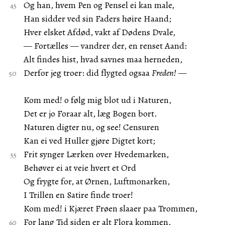
Og han, hvem Pen og Pensel ei kan male,
Han sidder ved sin Faders høire Haand;
Hver elsket Afdød, vakt af Dødens Dvale,
— Fortælles — vandrer der, en renset Aand:
Alt findes hist, hvad savnes maa herneden,
Derfor jeg troer: did flygted ogsaa
Freden!
—
Kom med! o følg mig blot ud i Naturen,
Det er jo Foraar alt, læg Bogen bort.
Naturen digter nu, og see! Censuren
Kan ei ved Huller gjøre Digtet kort;
Frit synger Lærken over Hvedemarken,
Behøver ei at veie hvert et Ord
Og frygte for, at Ørnen, Luftmonarken,
I Trillen en Satire finde troer!
Kom med! i Kjæret Frøen slaaer paa Trommen,
For lang Tid siden er alt Flora kommen.