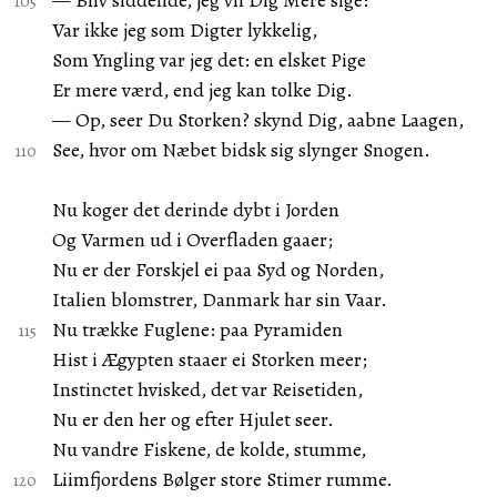
— Bliv siddende, jeg vil Dig Mere sige:
Var ikke jeg som Digter lykkelig,
Som Yngling var jeg det: en elsket Pige
Er mere værd, end jeg kan tolke Dig.
— Op, seer Du Storken? skynd Dig, aabne Laagen,
See, hvor om Næbet bidsk sig slynger Snogen.
Nu koger det derinde dybt i Jorden
Og Varmen ud i Overfladen gaaer;
Nu er der Forskjel ei paa Syd og Norden,
Italien blomstrer, Danmark har sin Vaar.
Nu trække Fuglene: paa Pyramiden
Hist i Ægypten staaer ei Storken meer;
Instinctet hvisked, det var Reisetiden,
Nu er den her og efter Hjulet seer.
Nu vandre Fiskene, de kolde, stumme,
Liimfjordens Bølger store Stimer rumme.