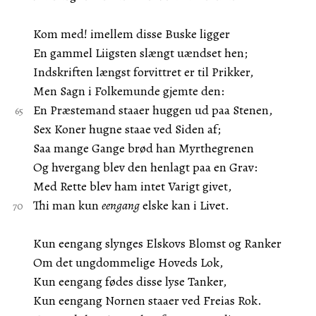
Kom med! imellem disse Buske ligger
En gammel Liigsten slængt uændset hen;
Indskriften længst forvittret er til Prikker,
Men Sagn i Folkemunde gjemte den:
En Præstemand staaer huggen ud paa Stenen,
Sex Koner hugne staae ved Siden af;
Saa mange Gange brød han Myrthegrenen
Og hvergang blev den henlagt paa en Grav:
Med Rette blev ham intet Varigt givet,
Thi man kun
eengang
elske kan i Livet.
Kun eengang slynges Elskovs Blomst og Ranker
Om det ungdommelige Hoveds Lok,
Kun eengang fødes disse lyse Tanker,
Kun eengang Nornen staaer ved Freias Rok.