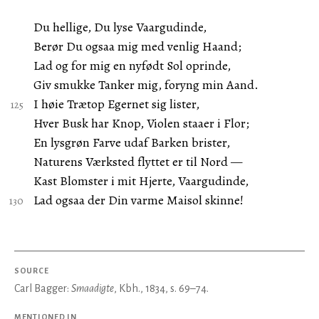
Du hellige, Du lyse Vaargudinde,
Berør Du ogsaa mig med venlig Haand;
Lad og for mig en nyfødt Sol oprinde,
Giv smukke Tanker mig, foryng min Aand.
I høie Trætop Egernet sig lister,
Hver Busk har Knop, Violen staaer i Flor;
En lysgrøn Farve udaf Barken brister,
Naturens Værksted flyttet er til Nord —
Kast Blomster i mit Hjerte, Vaargudinde,
Lad ogsaa der Din varme Maisol skinne!
SOURCE
Carl Bagger:
Smaadigte
, Kbh., 1834, s. 69–74.
MENTIONED IN