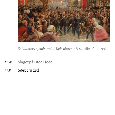
Soldaternes hjemkomst til København
, 1894, olie på lærred.
1850
Slaget på Isted Hede.
1852
Søeborg død.