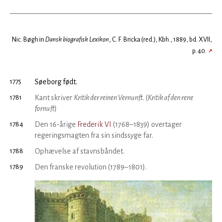
Nic. Bøgh in
Dansk biografisk Lexikon
, C. F. Bricka (red.), Kbh., 1889, bd. XVII,
p. 40.
↗
1775
Søeborg født.
1781
Kant skriver
Kritik der reinen Vernunft
. (
Kritik af den rene
fornuft
)
1784
Den 16-årige
Frederik VI
(1768–1839) overtager
regeringsmagten fra sin sindssyge far.
1788
Ophævelse af stavnsbåndet.
1789
Den franske revolution (1789–1801).