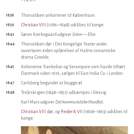
1838
Thorvaldsen ankommer til København.
1839
Christian VIII
(1786–1848) udråbes til konge.
1843
Søren Kierkegaard udgiver
Enten — Eller
.
1844
Thorvaldsen dør i Det Kongelige Teater under
ouverturen inden opførelsen af Halms romantiske
drama
Griseldis
.
1845
Kolonierne Trankebar og Serampore som havde tilhørt
Danmark siden 1616, sælges til East India Co. i London.
1847
Carlsberg begynder at brygge øl.
1848
Treårskrigen (1848–1851) udkæmpes i Slesvig.
Karl Marx udgiver
Det kom­munis­tiske Manifest
.
Christian VIII
dør, og
Frederik VII
(1808–1863) udråbes til
konge.