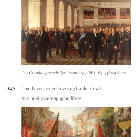
Den Grundlovgivende Rigsforsamling
, 1861–65, 338×500cm.
1849
Grundloven underskrives og træder i kraft.
Almindelig værnepligt indføres.