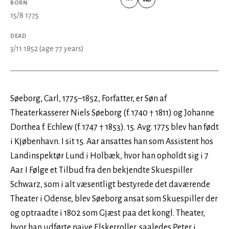
BORN
VIAF
Wikidata
15/8 1775
DEAD
3/11 1852
(age 77 years)
Søeborg, Carl, 1775–1852, Forfatter, er Søn af
Theaterkasserer Niels Søeborg (f. 1740 † 1811) og Johanne
Dorthea f. Echlew (f. 1747 † 1853). 15. Avg. 1775 blev han født
i Kjøbenhavn. I sit 15. Aar ansattes han som Assistent hos
Landinspektør Lund i Holbæk, hvor han opholdt sig i 7
Aar. I Følge et Tilbud fra den bekjendte Skuespiller
Schwarz, som i alt væsentligt bestyrede det daværende
Theater i Odense, blev Søeborg ansat som Skuespiller der
og optraadte i 1802 som Gjæst paa det kongl. Theater,
hvor han udførte naive Elskerroller, saaledes Peter i