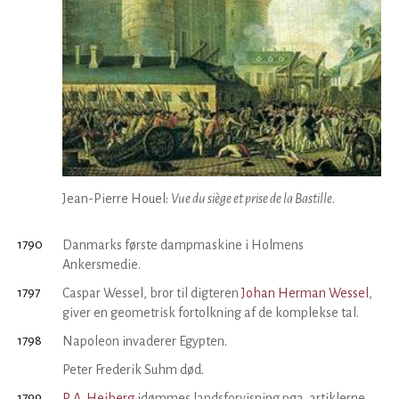
Jean-Pierre Houel:
Vue du siège et prise de la Bastille
.
1790
Danmarks første dampmaskine i Holmens
Ankersmedie.
1797
Caspar Wessel, bror til digteren
Johan Herman Wessel
,
giver en geometrisk fortolkning af de komplekse tal.
1798
Napoleon invaderer Egypten.
Peter Frederik Suhm død.
1799
P. A. Heiberg
idømmes landsforvisning pga. artiklerne