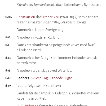
Københavns Bombardement
, 1807. Københavns Bymuseum.
1808
Christian VII
død.
Frederik VI
(1768–1839) som har haft
regeringsmagten siden 1784, udråbes til konge.
Danmark erklærer Sverige krig.
1812
Napoleon invaderer Rusland.
1813
Dansk statsbankerot og penge nedskrives med ⅙ af
pålydende værdi.
1814
Danmark taber Norge som kommer ind under svensk
herredømme.
1815
Napoleon taber slaget ved Waterloo.
1817
Søeborg:
Skuespil og Blandede Digte
.
1819
Jødeforfølgelser i København.
Landets første dampskib, Caledonia, indsættes mellem
København og Kiel.
H. C. Andersen
flytter fra Odense til København.