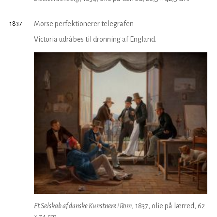
1837
Morse perfektionerer telegrafen
Victoria udråbes til dronning af England.
Et Selskab af danske Kunstnere i Rom
, 1837, olie på lærred, 62
× 74 cm.