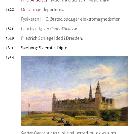
1820
Dr. Dampe
deporteres.
Fysikeren H. C. Ørsted opdager elektromagnetismen
1821
Cauchy udgiver
Cours d’Analyse
.
1829
Friedrich Schlegel død i Dresden.
1831
Søeborg: Skjemte-Digte.
1834
Slottet Kronborg
, 1834, olie på lærred, 28,5 × 42,5 cm.