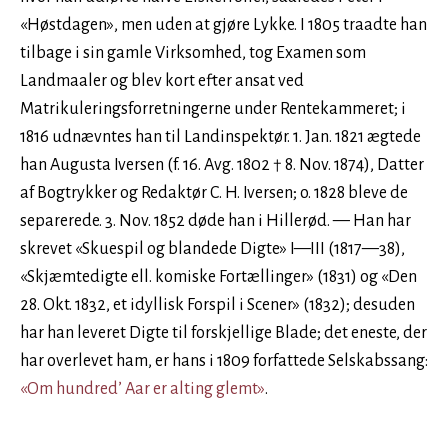
«Høstdagen», men uden at gjøre Lykke. I 1805 traadte han
tilbage i sin gamle Virksomhed, tog Examen som
Landmaaler og blev kort efter ansat ved
Matrikuleringsforretningerne under Rentekammeret; i
1816 udnævntes han til Landinspektør. 1. Jan. 1821 ægtede
han Augusta Iversen (f. 16. Avg. 1802 † 8. Nov. 1874), Datter
af Bogtrykker og Redaktør C. H. Iversen; o. 1828 bleve de
separerede. 3. Nov. 1852 døde han i Hillerød. — Han har
skrevet «Skuespil og blandede Digte» I—III (1817—38),
«Skjæmtedigte ell. komiske Fortællinger» (1831) og «Den
28. Okt. 1832, et idyllisk Forspil i Scener» (1832); desuden
har han leveret Digte til forskjellige Blade; det eneste, der
har overlevet ham, er hans i 1809 forfattede Selskabssang:
«Om hundred’ Aar er alting glemt»
.