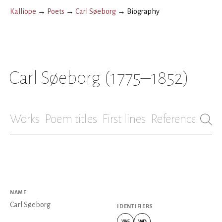
Kalliope
→
Poets
→
Carl Søeborg
→
Biography
Carl Søeborg
(1775–1852)
Works
Poem titles
First lines
References
Bio
NAME
Carl Søeborg
IDENTIFIERS
WD
VIAF