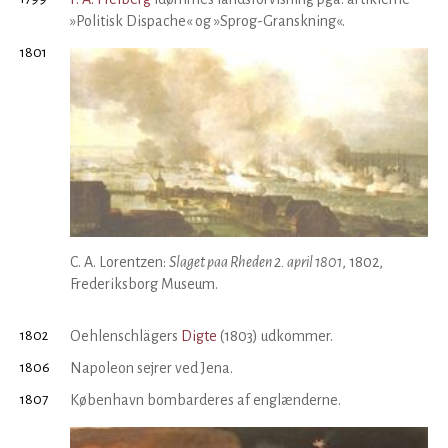
»Politisk Dispache« og »Sprog-Granskning«.
1801
C. A. Lorentzen:
Slaget paa Rheden 2. april 1801
, 1802,
Frederiksborg Museum.
1802
Oehlenschlägers
Digte
(1803) udkommer.
1806
Napoleon sejrer ved Jena.
1807
København bombarderes af englænderne.