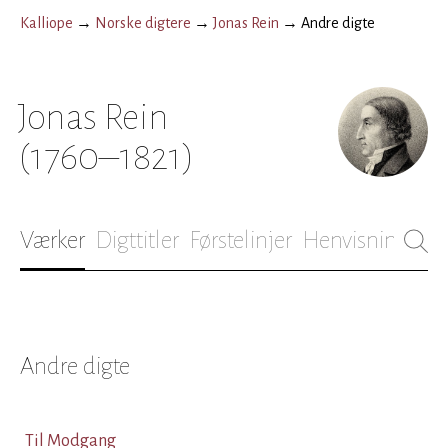
Kalliope
→
Norske digtere
→
Jonas Rein
→
Andre digte
Jonas Rein
(1760–1821)
Værker
Digttitler
Førstelinjer
Henvisninger
B
Andre digte
Til Modgang