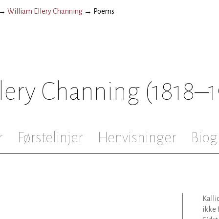
→
William Ellery Channing
→
Poems
llery Channing
(1818–
r
Førstelinjer
Henvisninger
Biog
Kalli
ikke 