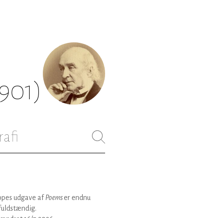
1901)
rafi
opes udgave af
Poems
er endnu
fuldstændig.