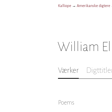
Kalliope
→
Amerikanske digtere
William E
Værker
Digttitle
Poems