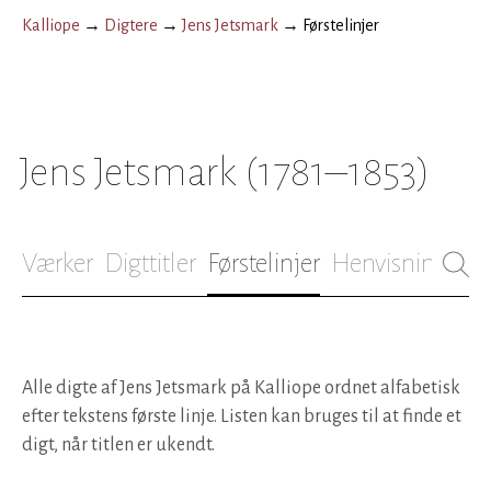
Kalliope
→
Digtere
→
Jens Jetsmark
→
Førstelinjer
Jens Jetsmark
(1781–1853)
Værker
Digttitler
Førstelinjer
Henvisninger
B
Alle digte af Jens Jetsmark på Kalliope ordnet alfabetisk
efter tekstens første linje. Listen kan bruges til at finde et
digt, når titlen er ukendt.