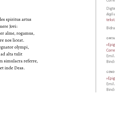
Corre
Digte
degli a
es spiritus artus
tekst
uere Jovi:
Bidra
ter alme, rogamus,
OMTAL
re nos liceat.
»
Epi
egnator olympi,
Corr
d alta tulit
Emil 
m simulacra referre,
Bind 
et inde Deas.
GEND
»
Epi
Emil 
Bind 