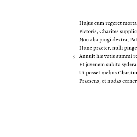
Hujus cum regeret mortal
Pictoris, Charites supplic
Non alia pingi dextra, Pa
Hunc praeter, nulli pinge
Annuit his votis summi r
Et juvenem subito sydera a
Ut posset melius Charitu
Praesens, et nudas cerner