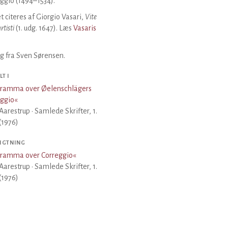
ggio (1494–1534).
t citeres af Giorgio Vasari,
Vite
rtisti
(1. udg. 1647). Læs
Vasaris
.
g fra Sven Sørensen.
T I
gramma over Øelenschlägers
eggio
«
Aarestrup · Samlede Skrifter, 1.
(1976)
IGTNING
gramma over Correggio
«
Aarestrup · Samlede Skrifter, 1.
(1976)