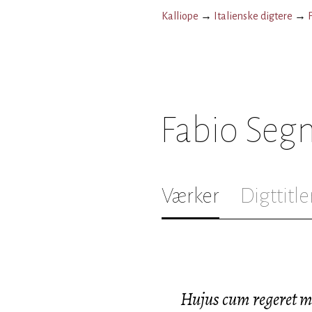
Kalliope
→
Italienske digtere
→
Fabio Segn
Værker
Digttitle
Hujus cum regeret mo