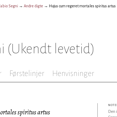
Fabio Segni
→
Andre digte
→
Hujus cum regeret mortales spiritus artus
i
(Ukendt levetid)
r
Førstelinjer
Henvisninger
NOTE
rtales spiritus artus
Den i