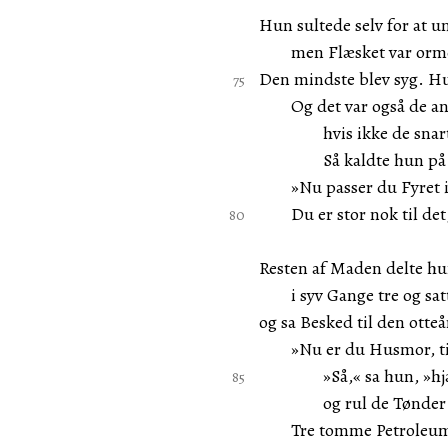
Hun sultede selv for at 
men Flæsket var ormet,
Den mindste blev syg. Hu
Og det var også de and
hvis ikke de snart bl
Så kaldte hun på de
»Nu passer du Fyret i
Du er stor nok til det, 
Resten af Maden delte hu
i syv Gange tre og sat
og sa Besked til den otteå
»Nu er du Husmor, til
»Så,« sa hun, »hjæl
og rul de Tønder ti
Tre tomme Petroleumst