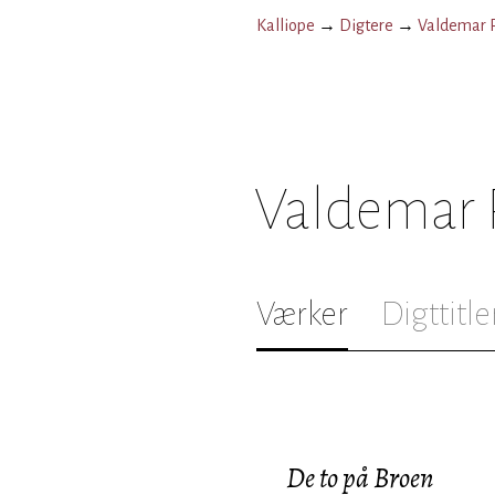
Kalliope
→
Digtere
→
Valdemar 
Valdemar
Værker
Digttitle
De to på Broen