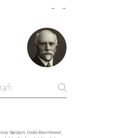
←
→
rafi
emar Rørdam:
Under åben Himmel
,