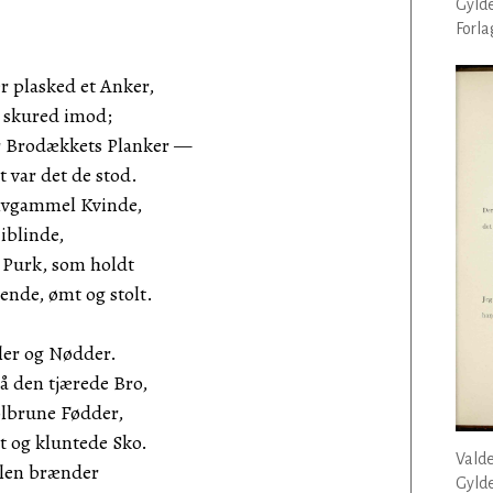
Gyld
Forla
r plasked et Anker,
 skured imod;
er Brodækkets Planker —
var det de stod.
ammel Kvinde,
linde,
Purk, som holdt
de, ømt og stolt.
bler og Nødder.
 den tjærede Bro,
olbrune Fødder,
og kluntede Sko.
Vald
n brænder
Gyld