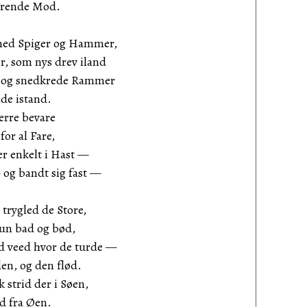
rende Mod.
med Spiger og Hammer,
 som nys drev iland
 og snedkrede Rammer
de istand.
e bevare
 al Fare,
 enkelt i Hast —
og bandt sig fast —
 trygled de Store,
n bad og bød,
d veed hvor de turde —
n, og den flød.
id der i Søen,
fra Øen.