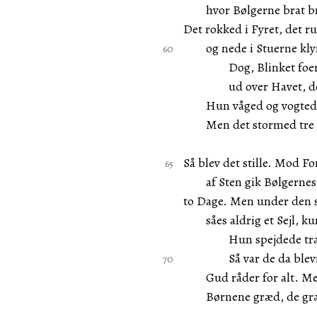
hvor Bølgerne brat brø
Det rokked i Fyret, det r
og nede i Stuerne kly
Dog, Blinket foer h
ud over Havet, der
Hun våged og vogted o
Men det stormed tre N
Så blev det stille. Mod F
af Sten gik Bølgernes 
to Dage. Men under den
såes aldrig et Sejl, ku
Hun spejdede træt b
Så var de da blevne
Gud råder for alt. Men
Børnene græd, de græd