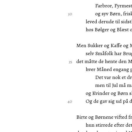
Farbror, Fyrmestere
og syv Børn, friske
leved derude til sidstl
hos Bølger og Blæst og
Men Sukker og Kaffe og 
selv Småfolk har Brug f
det måtte de hente den M
hver Måned engang på 
Det var nok et drøjt
men til Jul må man b
og Kvinder og Børn ska
Og de gav sig ud på de
Birte og Børnene vifted f
hun stirrede efter det