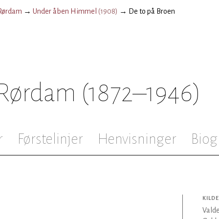
Rørdam
→
Under åben Himmel
(
1908
)
→
De to på Broen
 Rørdam
(1872–1946)
r
Førstelinjer
Henvisninger
Biog
KILDE
Vald