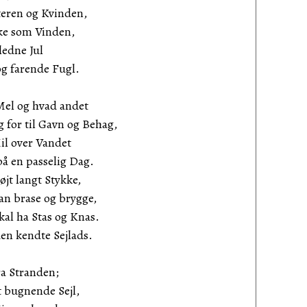
n og Kvinden,
 som Vinden,
edne Jul
 farende Fugl.
Mel og hvad andet
or til Gavn og Behag,
il over Vandet
en passelig Dag.
 langt Stykke,
rase og brygge,
l ha Stas og Knas.
n kendte Sejlads.
ra Stranden;
 bugnende Sejl,