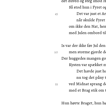
det duved og steg imod
Så stod hun i Fyret og 
Det var just et Arbe
når skulde Fyret ve
om ikke den Nat, hend
med Julen ombord til 
Is var der ikke før Jul den
men storme gjorde det
Der huggedes mangen god
Kysten var spækket me
Det havde just hoft
nu tog det påny til 
ved Midnat sprang den
med et Brag stik om ti
Hun hørte Braget, hun hø