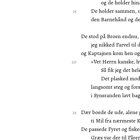
og de holder hinan
De holder sammen, uro
den Barnehånd og den
De stod på Broen endnu, d
jeg nikked Farvel til de
og Kaptajnen kom hen og 
»Vet Herrn kanske, h
Så fik jeg det hele a
Det plasked mod Da
langsomt steg og fors
i Synsranden lavt bag 
Dær boede de ude, alene 
ti Mil fra nærmeste Kø
De passede Fyret og fiske
Græs var der til Fårene