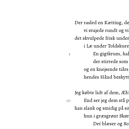
Der rasled en Kætting, de
vi svajede rundt og vi
det skvulpede frisk und
i Læ under Toldskuret 
En gigtkrum, halvg
der stirrede som ib
og en knejsende tiårs 
hendes Hånd beskytten
Jeg købte lidt af dem, Æ
End ser jeg dem stå på
han slank og smidig på s
hun i græsgrønt Skørt 
Det blæser og Sole