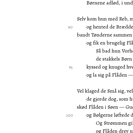
Børnene adlød, i und
Selv kom hun med Reb, 
og hented de Brædder,
bandt Tønderne sammen
og fik en brugelig Flå
Så bad hun Vorherr
de stakkels Børn for
kyssed og knuged hver
og la sig på Flåden — 
Vel klaged de Små sig, vel
de gjorde dog, som hu
skød Flåden i Søen — Gu
og Bølgerne løftede de
Og Strømmen gik str
og Flåden drev ud 