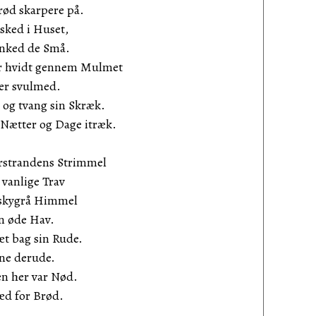
d skarpere på.
usked i Huset,
nked de Små.
vidt gennem Mulmet
 svulmed.
g tvang sin Skræk.
ætter og Dage itræk.
orstrandens Strimmel
vanlige Trav
 skygrå Himmel
n øde Hav.
ag sin Rude.
 derude.
 her var Nød.
 for Brød.