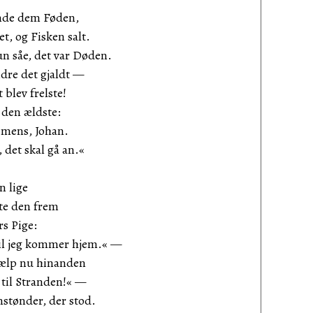
unde dem Føden,
 og Fisken salt.
n såe, det var Døden.
re det gjaldt —
ev frelste!
n ældste:
mens, Johan.
det skal gå an.«
n lige
te den frem
rs Pige:
 jeg kommer hjem.« —
p nu hinanden
l Stranden!« —
ønder, der stod.