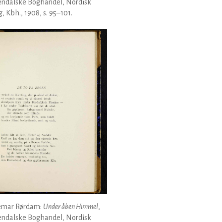
endalske Boghandel, Nordisk
g, Kbh., 1908, s. 95–101.
emar Rørdam:
Under åben Himmel
,
endalske Boghandel, Nordisk