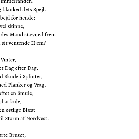
 Himmelranden.
blanked dets Spejl.
jd for hende;
l skinne,
es Mand stævned frem
sit ventende Hjem?
 Vinter,
 Dag efter Dag.
 Skude i Splinter,
d Planker og Vrag.
et en Smule;
at kule,
 østlige Blæst
l Storm af Nordvest.
rte Bruset,