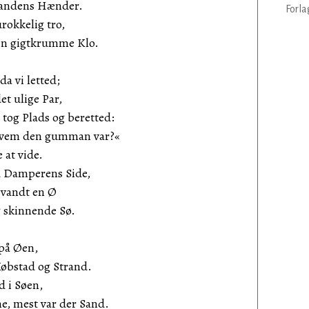
dens Hænder.
Forla
kkelig tro,
 gigtkrumme Klo.
a vi letted;
t ulige Par,
tog Plads og beretted:
vem den gumman var?«
t vide.
mperens Side,
vandt en Ø
skinnende Sø.
på Øen,
bstad og Strand.
d i Søen,
, mest var der Sand.