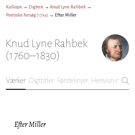
Kalliope
→
Digtere
→
Knud Lyne Rahbek
→
Poetiske Forsøg
(
1794
)
→
Efter Miller
Knud Lyne Rahbek
(1760–1830)
Værker
Digttitler
Førstelinjer
Henvisninger
B
Efter Miller