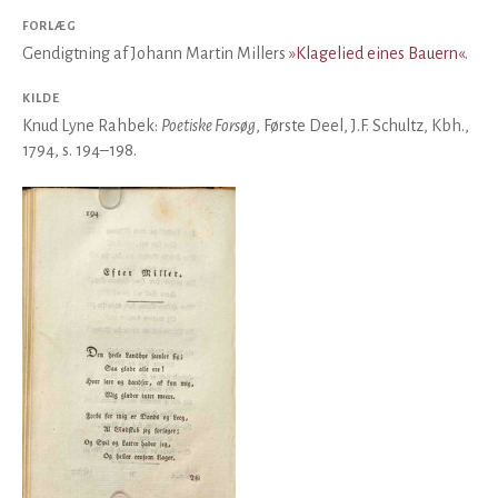
FORLÆG
Gendigtning af Johann Martin Millers
»Klagelied eines Bauern«
.
KILDE
Knud Lyne Rahbek:
Poetiske Forsøg
, Første Deel, J.F. Schultz, Kbh.,
1794, s. 194–198.