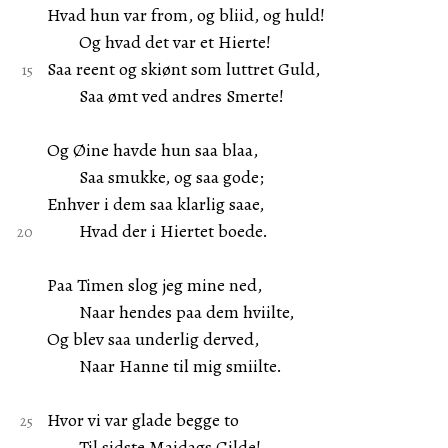
Hvad hun var from, og bliid, og huld!
Og hvad det var et Hierte!
Saa reent og skiønt som luttret Guld,
Saa ømt ved andres Smerte!
Og Øine havde hun saa blaa,
Saa smukke, og saa gode;
Enhver i dem saa klarlig saae,
Hvad der i Hiertet boede.
Paa Timen slog jeg mine ned,
Naar hendes paa dem hviilte,
Og blev saa underlig derved,
Naar Hanne til mig smiilte.
Hvor vi var glade begge to
Til sidste Maidags Gilde!