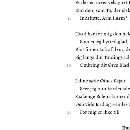
Er der en meer velsignet P
End den, som To, der elsk
Indslutte, Arm i Arm?
Hvad har for mig den hele
Som ei jeg bytted glad,
Blot for en Lok af dem, d
Sig langs din Tindings Lili
Omkring dit Øres Blad
I dine søde Øines Skjær
Seer jeg min Verdensde
Saalænge Solen skinner d
Den vide Jord og Himles
For mig er ikke til!
Tho