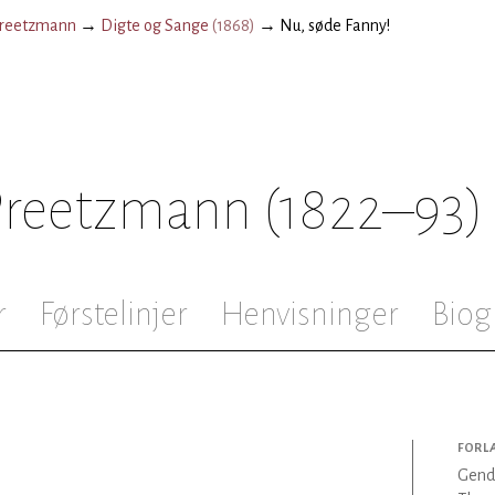
Preetzmann
→
Digte og Sange
(
1868
)
→
Nu, søde Fanny!
 Preetzmann
(1822–93)
r
Førstelinjer
Henvisninger
Biog
FORL
Gendi