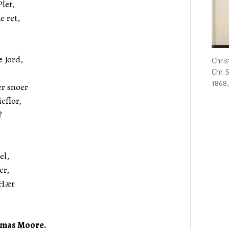
let,
e ret,
 Jord,
Chri
Chr. 
1868,
er snoer
eflor,
?
el,
er,
 Hær
mas Moore.