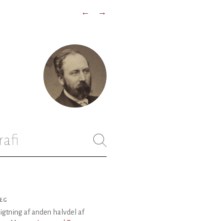
←
→
rafi
ÆG
gtning af anden halvdel af