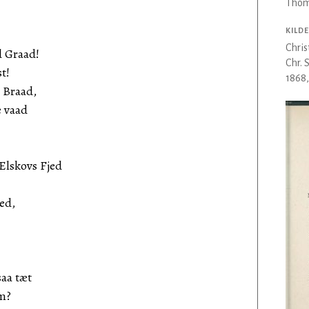
Thom
KILDE
Chri
d Graad!
Chr. 
t!
1868,
n Braad,
e vaad
Elskovs Fjed
ved,
saa tæt
m?