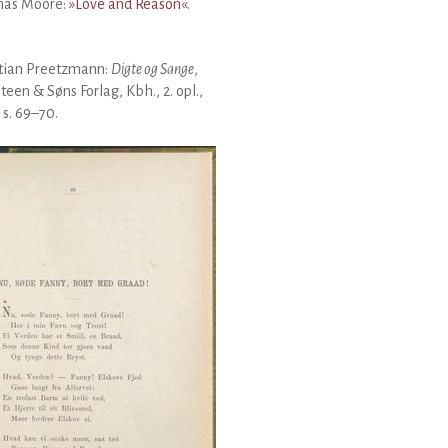
as Moore:
»Love and Reason«
.
stian Preetzmann:
Digte og Sange
,
Steen & Søns Forlag, Kbh., 2. opl.,
 s. 69–70.