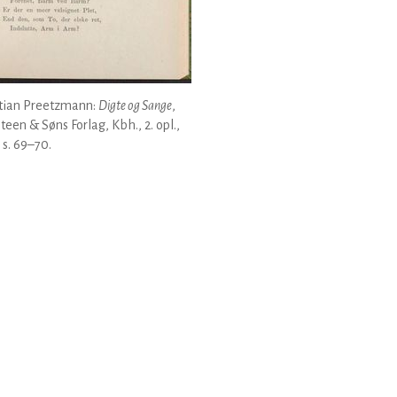
stian Preetzmann:
Digte og Sange
,
Steen & Søns Forlag, Kbh., 2. opl.,
 s. 69–70.