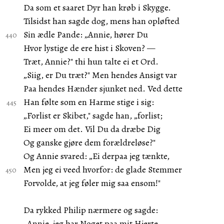
Da som et saaret Dyr han krøb i Skygge.
Tilsidst han sagde dog, mens han opløfted
Sin ædle Pande: „Annie, hører Du
Hvor lystige de ere hist i Skoven? —
Træt, Annie?" thi hun talte ei et Ord.
„Siig, er Du træt?" Men hendes Ansigt var
Paa hendes Hænder sjunket ned. Ved dette
Han følte som en Harme stige i sig:
„Forlist er Skibet," sagde han, „forlist;
Ei meer om det. Vil Du da dræbe Dig
Og ganske gjøre dem forældreløse?"
Og Annie svared: „Ei derpaa jeg tænkte,
Men jeg ei veed hvorfor: de glade Stemmer
Forvolde, at jeg føler mig saa ensom!"
Da rykked Philip nærmere og sagde:
„Annie, jeg har Noget paa mit Hjerte,