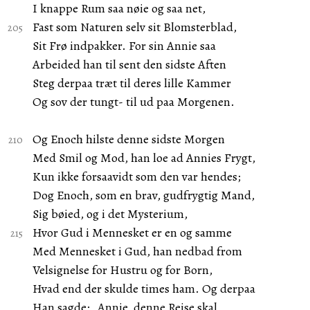
I knappe Rum saa nøie og saa net,
Fast som Naturen selv sit Blomsterblad,
Sit Frø indpakker. For sin Annie saa
Arbeided han til sent den sidste Aften
Steg derpaa træt til deres lille Kammer
Og sov der tungt- til ud paa Morgenen.
Og Enoch hilste denne sidste Morgen
Med Smil og Mod, han loe ad Annies Frygt,
Kun ikke forsaavidt som den var hendes;
Dog Enoch, som en brav, gudfrygtig Mand,
Sig bøied, og i det Mysterium,
Hvor Gud i Mennesket er en og samme
Med Mennesket i Gud, han nedbad from
Velsignelse for Hustru og for Born,
Hvad end der skulde times ham. Og derpaa
Han sagde: „Annie, denne Reise skal