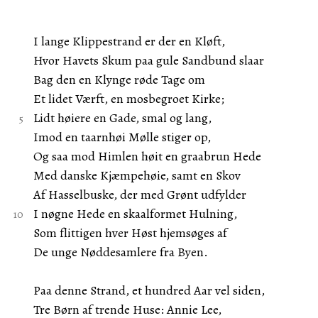
I lange Klippestrand er der en Kløft,
Hvor Havets Skum paa gule Sandbund slaar
Bag den en Klynge røde Tage om
Et lidet Værft, en mosbegroet Kirke;
Lidt høiere en Gade, smal og lang,
Imod en taarnhøi Mølle stiger op,
Og saa mod Himlen høit en graabrun Hede
Med danske Kjæmpehøie, samt en Skov
Af Hasselbuske, der med Grønt udfylder
I nøgne Hede en skaalformet Hulning,
Som flittigen hver Høst hjemsøges af
De unge Nøddesamlere fra Byen.
Paa denne Strand, et hundred Aar vel siden,
Tre Børn af trende Huse: Annie Lee,