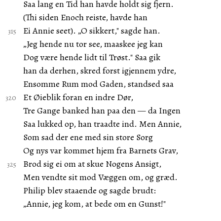
Saa lang en Tid han havde holdt sig fjern.
(Thi siden Enoch reiste, havde han
Ei Annie seet). „O sikkert," sagde han.
„Jeg hende nu tor see, maaskee jeg kan
Dog være hende lidt til Trøst." Saa gik
han da derhen, skred forst igjennem ydre,
Ensomme Rum mod Gaden, standsed saa
Et Øieblik foran en indre Dør,
Tre Gange banked han paa den — da Ingen
Saa lukked op, han traadte ind. Men Annie,
Som sad der ene med sin store Sorg
Og nys var kommet hjem fra Barnets Grav,
Brod sig ei om at skue Nogens Ansigt,
Men vendte sit mod Væggen om, og græd.
Philip blev staaende og sagde brudt:
„Annie, jeg kom, at bede om en Gunst!"