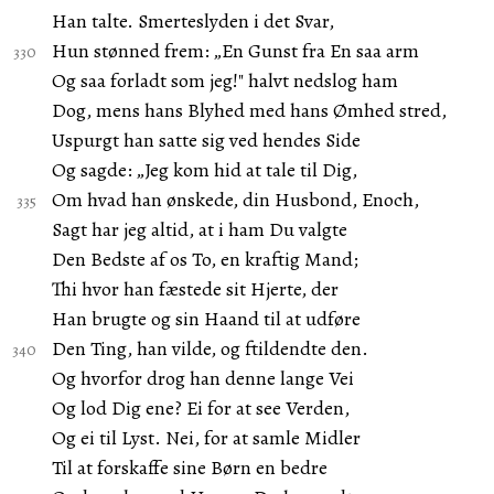
Han talte. Smerteslyden i det Svar,
Hun stønned frem: „En Gunst fra En saa arm
Og saa forladt som jeg!" halvt nedslog ham
Dog, mens hans Blyhed med hans Ømhed stred,
Uspurgt han satte sig ved hendes Side
Og sagde: „Jeg kom hid at tale til Dig,
Om hvad han ønskede, din Husbond, Enoch,
Sagt har jeg altid, at i ham Du valgte
Den Bedste af os To, en kraftig Mand;
Thi hvor han fæstede sit Hjerte, der
Han brugte og sin Haand til at udføre
Den Ting, han vilde, og ftildendte den.
Og hvorfor drog han denne lange Vei
Og lod Dig ene? Ei for at see Verden,
Og ei til Lyst. Nei, for at samle Midler
Til at forskaffe sine Børn en bedre