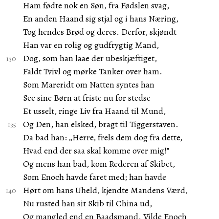
Ham fødte nok en Søn, fra Fødslen svag,
En anden Haand sig stjal og i hans Næring,
Tog hendes Brød og deres. Derfor, skjøndt
Han var en rolig og gudfrygtig Mand,
Dog, som han laae der ubeskjæftiget,
Faldt Tvivl og mørke Tanker over ham.
Som Mareridt om Natten syntes han
See sine Børn at friste nu for stedse
Et usselt, ringe Liv fra Haand til Mund,
Og Den, han elsked, bragt til Tiggerstaven.
Da bad han: „Herre, frels dem dog fra dette,
Hvad end der saa skal komme over mig!"
Og mens han bad, kom Rederen af Skibet,
Som Enoch havde faret med; han havde
Hørt om hans Uheld, kjendte Mandens Værd,
Nu rusted han sit Skib til China ud,
Og mangled end en Baadsmand. Vilde Enoch