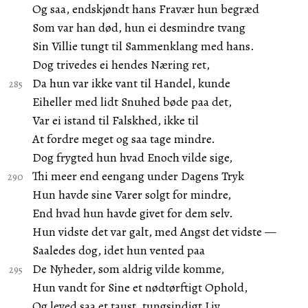
Og saa, endskjøndt hans Fravær hun begræd
Som var han død, hun ei desmindre tvang
Sin Villie tungt til Sammenklang med hans.
Dog trivedes ei hendes Næring ret,
Da hun var ikke vant til Handel, kunde
Eiheller med lidt Snuhed bøde paa det,
Var ei istand til Falskhed, ikke til
At fordre meget og saa tage mindre.
Dog frygted hun hvad Enoch vilde sige,
Thi meer end eengang under Dagens Tryk
Hun havde sine Varer solgt for mindre,
End hvad hun havde givet for dem selv.
Hun vidste det var galt, med Angst det vidste —
Saaledes dog, idet hun vented paa
De Nyheder, som aldrig vilde komme,
Hun vandt for Sine et nødtørftigt Ophold,
Og leved saa et taust, tungsindigt Liv.