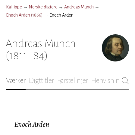
Kalliope
→
Norske digtere
→
Andreas Munch
→
Enoch Arden
(
1866
)
→
Enoch Arden
Andreas Munch
(1811–84)
Værker
Digttitler
Førstelinjer
Henvisninger
B
Enoch Arden