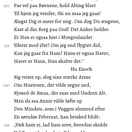
Pas vel paa Børnene, hold Alting klart
Til hjem jeg vender, thi nu maa jeg gaae!
Ængst Dig ei meer for mig. Om dog Du ængstes,
Kast al din Sorg paa Gud! Det Anker holder.
Er Han ei ogsaa hist i Morgenlandet
Yderst mod Øst? Om jeg end flygter did,
Kan jeg gaae fra Ham? Hans er ogsaa Havet,
Havet er Hans, Han skabte det."
Nu Enoch
Sig reiste op, slog sine stærke Arme
Om Hustruen, der vilde segne ned,
Kyssed de Smaa, der saae med Undren Alt.
Men da saa Annie vilde løfte op
Den Mindste, som i Vuggen slumred efter
En søvnløs Febernat, han hvisked blidt:
„Væk ham ei, lad ham sove, hvordan skulde