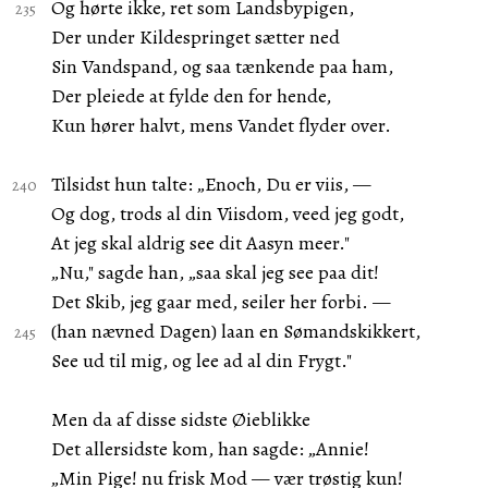
Og hørte ikke, ret som Landsbypigen,
Der under Kildespringet sætter ned
Sin Vandspand, og saa tænkende paa ham,
Der pleiede at fylde den for hende,
Kun hører halvt, mens Vandet flyder over.
Tilsidst hun talte: „Enoch, Du er viis, —
Og dog, trods al din Viisdom, veed jeg godt,
At jeg skal aldrig see dit Aasyn meer."
„Nu," sagde han, „saa skal jeg see paa dit!
Det Skib, jeg gaar med, seiler her forbi. —
(han nævned Dagen) laan en Sømandskikkert,
See ud til mig, og lee ad al din Frygt."
Men da af disse sidste Øieblikke
Det allersidste kom, han sagde: „Annie!
„Min Pige! nu frisk Mod — vær trøstig kun!