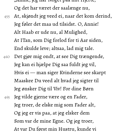
Og det har været der saalænge nu,
At, skjøndt jeg veed ei, naar det kom derind,
Jeg føler det maa ud tilsidst. O, Annie!
Alt Haab er ude nu, al Mulighed,
At ITan, som Dig forlod for ti Aar siden,
End skulde leve; altsaa, lad mig tale.
Det gjør mig ondt, at see Dig trængende,
Jeg kan ei hjælpe Dig saa fuldt jeg vil,
Hvis ei — man siger Kvinderne see skarpt
Maaskee Du veed alt hvad jeg sigter til
Jeg ønsker Dig til Viv! For dine Børn
Jeg vilde gjerne være og en Fader,
Jeg troer, de elske mig som Fader alt,
Og jeg er vis paa, at jeg elsker dem
Som var de mine Egne. Og jeg troer,
At var Du først min Hustru, kunde vi