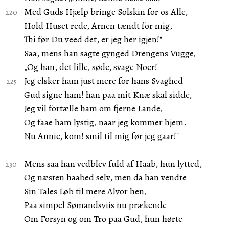
Med Guds Hjælp bringe Solskin for os Alle,
Hold Huset rede, Arnen tændt for mig,
Thi før Du veed det, er jeg her igjen!"
Saa, mens han sagte gynged Drengens Vugge,
„Og han, det lille, søde, svage Noer!
Jeg elsker ham just mere for hans Svaghed
Gud signe ham! han paa mit Knæ skal sidde,
Jeg vil fortælle ham om fjerne Lande,
Og faae ham lystig, naar jeg kommer hjem.
Nu Annie, kom! smil til mig før jeg gaar!"
Mens saa han vedblev fuld af Haab, hun lytted,
Og næsten haabed selv, men da han vendte
Sin Tales Løb til mere Alvor hen,
Paa simpel Sømandsviis nu prækende
Om Forsyn og om Tro paa Gud, hun hørte