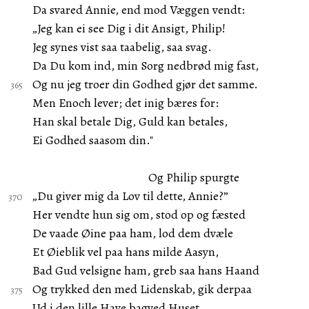
Da svared Annie, end mod Væggen vendt:
„Jeg kan ei see Dig i dit Ansigt, Philip!
Jeg synes vist saa taabelig, saa svag.
Da Du kom ind, min Sorg nedbrød mig fast,
Og nu jeg troer din Godhed gjør det samme.
Men Enoch lever; det inig bæres for:
Han skal betale Dig, Guld kan betales,
Ei Godhed saasom din."
Og Philip spurgte
„Du giver mig da Lov til dette, Annie?”
Her vendte hun sig om, stod op og fæsted
De vaade Øine paa ham, lod dem dvæle
Et Øieblik vel paa hans milde Aasyn,
Bad Gud velsigne ham, greb saa hans Haand
Og trykked den med Lidenskab, gik derpaa
Ud i den lille Have bagved Huset.