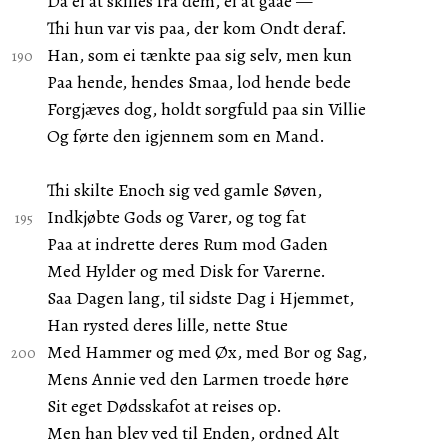
Da ei at skilles fra dem, ei at gaae —
Thi hun var vis paa, der kom Ondt deraf.
Han, som ei tænkte paa sig selv, men kun
Paa hende, hendes Smaa, lod hende bede
Forgjæves dog, holdt sorgfuld paa sin Villie
Og førte den igjennem som en Mand.
Thi skilte Enoch sig ved gamle Søven,
Indkjøbte Gods og Varer, og tog fat
Paa at indrette deres Rum mod Gaden
Med Hylder og med Disk for Varerne.
Saa Dagen lang, til sidste Dag i Hjemmet,
Han rysted deres lille, nette Stue
Med Hammer og med Øx, med Bor og Sag,
Mens Annie ved den Larmen troede høre
Sit eget Dødsskafot at reises op.
Men han blev ved til Enden, ordned Alt