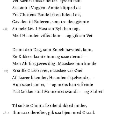
Vel Barnet huske dette?" kyssed ham
Saa ømt i Vuggen. Annie klipped da
Fra Gluttens Pande let en liden Lok,
Gav den til Faderen, som tro den gjemte
Sit hele Liv. I Hast sin Bylt han tog,
Med Haanden vifted kun — og gik sin Vei.
Da nu den Dag, som Enoch nævned, kom,
En Kikkert laante hun og saae derud —
Men Alt forgjæves dog. Maaskee hun kunde
Ei stille Glasset ret, maaskee var Øiet
Af Taarer blændet, Haanden skjælvende, —
Hun saae ham ei, — og mens han viftende
PaaDækket stod Momentet svandt — og Skibet.
Til sidste Glimt af Seilet dnkked under,
Ilnn saae derefter, gik saa hjem med Graad.