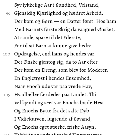
Syv lykkelige Aar i Sundhed, Velstand,
Gjensidig Kjærlighed og hædret Arbeid.
Der kom og Børn — en Datter først. Hos ham
Med Barnets første Skrig da vaagned Ønsket,
At samle, spare til det Yderste,
For til sit Barn at kunne give bedre
Opdragelse, end hans og hendes var.
Det Ønske gjentog sig, da to Aar efter
Der kom en Dreng, som blev for Moderen
En Engletrøst i hendes Ensomhed,
Naar Enoch ude var paa vrede Hav,
Hvadheller færdedes paa Landet. Thi
Vel kjendt og seet var Enochs hvide Hest.
Og Enochs Bytte fra det salte Dyb
I Vidiekurven, lugtende af Søvand,
Og Enochs eget stærke, friske Aasyn,