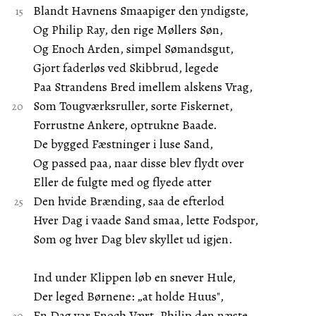
Blandt Havnens Smaapiger den yndigste,
Og Philip Ray, den rige Møllers Søn,
Og Enoch Arden, simpel Sømandsgut,
Gjort faderløs ved Skibbrud, legede
Paa Strandens Bred imellem alskens Vrag,
Som Tougværksruller, sorte Fiskernet,
Forrustne Ankere, optrukne Baade.
De bygged Fæstninger i luse Sand,
Og passed paa, naar disse blev flydt over
Eller de fulgte med og flyede atter
Den hvide Brænding, saa de efterlod
Hver Dag i vaade Sand smaa, lette Fodspor,
Som og hver Dag blev skyllet ud igjen.
Ind under Klippen løb en snever Hule,
Der leged Børnene: „at holde Huus",
En Dag var Enoch Vært, Philip den næste,