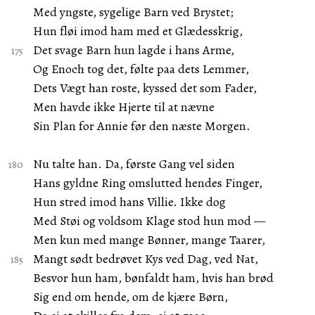
Med yngste, sygelige Barn ved Brystet;
Hun fløi imod ham med et Glædesskrig,
Det svage Barn hun lagde i hans Arme,
Og Enoch tog det, følte paa dets Lemmer,
Dets Vægt han roste, kyssed det som Fader,
Men havde ikke Hjerte til at nævne
Sin Plan for Annie før den næste Morgen.
Nu talte han. Da, første Gang vel siden
Hans gyldne Ring omslutted hendes Finger,
Hun stred imod hans Villie. Ikke dog
Med Støi og voldsom Klage stod hun mod —
Men kun med mange Bønner, mange Taarer,
Mangt sødt bedrøvet Kys ved Dag, ved Nat,
Besvor hun ham, bønfaldt ham, hvis han brød
Sig end om hende, om de kjære Børn,