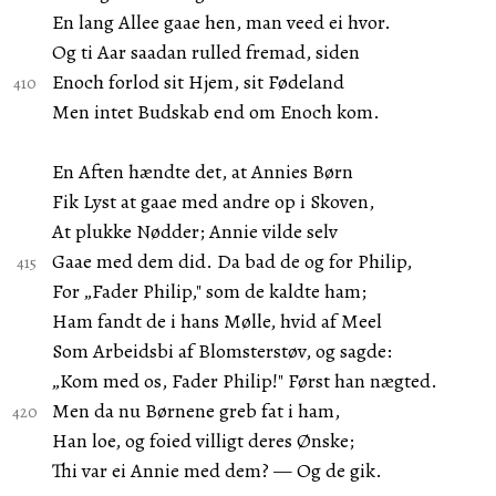
En lang Allee gaae hen, man veed ei hvor.
Og ti Aar saadan rulled fremad, siden
Enoch forlod sit Hjem, sit Fødeland
Men intet Budskab end om Enoch kom.
En Aften hændte det, at Annies Børn
Fik Lyst at gaae med andre op i Skoven,
At plukke Nødder; Annie vilde selv
Gaae med dem did. Da bad de og for Philip,
For „Fader Philip," som de kaldte ham;
Ham fandt de i hans Mølle, hvid af Meel
Som Arbeidsbi af Blomsterstøv, og sagde:
„Kom med os, Fader Philip!" Først han nægted.
Men da nu Børnene greb fat i ham,
Han loe, og foied villigt deres Ønske;
Thi var ei Annie med dem? — Og de gik.