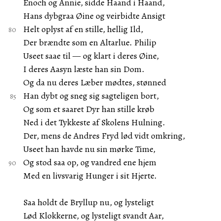
Enoch og Annie, sidde Haand i Haand,
Hans dybgraa Øine og veirbidte Ansigt
Helt oplyst af en stille, hellig Ild,
Der brændte som en Altarlue. Philip
Useet saae til — og klart i deres Øine,
I deres Aasyn læste han sin Dom.
Og da nu deres Læber mødtes, stønned
Han dybt og sneg sig sagteligen bort,
Og som et saaret Dyr han stille krøb
Ned i det Tykkeste af Skolens Hulning.
Der, mens de Andres Fryd lød vidt omkring,
Useet han havde nu sin mørke Time,
Og stod saa op, og vandred ene hjem
Med en livsvarig Hunger i sit Hjerte.
Saa holdt de Bryllup nu, og lysteligt
Lød Klokkerne, og lysteligt svandt Aar,