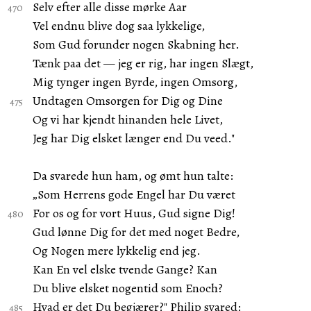
Selv efter alle disse mørke Aar
Vel endnu blive dog saa lykkelige,
Som Gud forunder nogen Skabning her.
Tænk paa det — jeg er rig, har ingen Slægt,
Mig tynger ingen Byrde, ingen Omsorg,
Undtagen Omsorgen for Dig og Dine
Og vi har kjendt hinanden hele Livet,
Jeg har Dig elsket længer end Du veed."
Da svarede hun ham, og ømt hun talte:
„Som Herrens gode Engel har Du været
For os og for vort Huus, Gud signe Dig!
Gud lønne Dig for det med noget Bedre,
Og Nogen mere lykkelig end jeg.
Kan En vel elske tvende Gange? Kan
Du blive elsket nogentid som Enoch?
Hvad er det Du begjærer?" Philip svared: