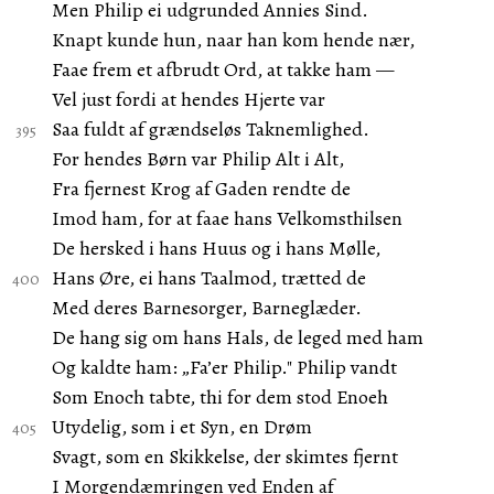
Men Philip ei udgrunded Annies Sind.
Knapt kunde hun, naar han kom hende nær,
Faae frem et afbrudt Ord, at takke ham —
Vel just fordi at hendes Hjerte var
Saa fuldt af grændseløs Taknemlighed.
For hendes Børn var Philip Alt i Alt,
Fra fjernest Krog af Gaden rendte de
Imod ham, for at faae hans Velkomsthilsen
De hersked i hans Huus og i hans Mølle,
Hans Øre, ei hans Taalmod, trætted de
Med deres Barnesorger, Barneglæder.
De hang sig om hans Hals, de leged med ham
Og kaldte ham: „Fa’er Philip." Philip vandt
Som Enoch tabte, thi for dem stod Enoeh
Utydelig, som i et Syn, en Drøm
Svagt, som en Skikkelse, der skimtes fjernt
I Morgendæmringen ved Enden af