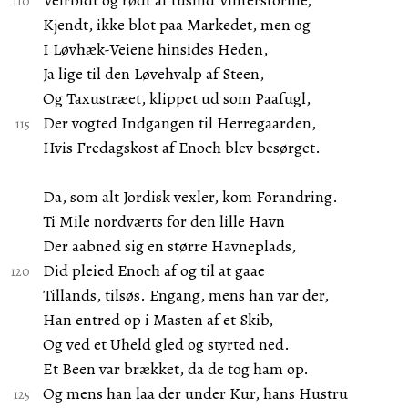
Veirbidt og rødt af tusind Vinterstorme,
Kjendt, ikke blot paa Markedet, men og
I Løvhæk-Veiene hinsides Heden,
Ja lige til den Løvehvalp af Steen,
Og Taxustræet, klippet ud som Paafugl,
Der vogted Indgangen til Herregaarden,
Hvis Fredagskost af Enoch blev besørget.
Da, som alt Jordisk vexler, kom Forandring.
Ti Mile nordværts for den lille Havn
Der aabned sig en større Havneplads,
Did pleied Enoch af og til at gaae
Tillands, tilsøs. Engang, mens han var der,
Han entred op i Masten af et Skib,
Og ved et Uheld gled og styrted ned.
Et Been var brækket, da de tog ham op.
Og mens han laa der under Kur, hans Hustru