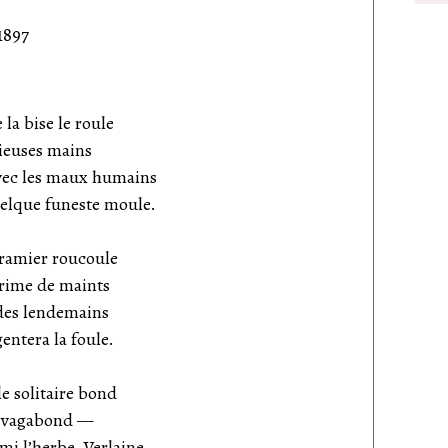
1897
la bise le roule
pieuses mains
vec les maux humains
lque funeste moule.
e ramier roucoule
rime de maints
 des lendemains
entera la foule.
e solitaire bond
e vagabond —
rmi l’herbe, Verlaine