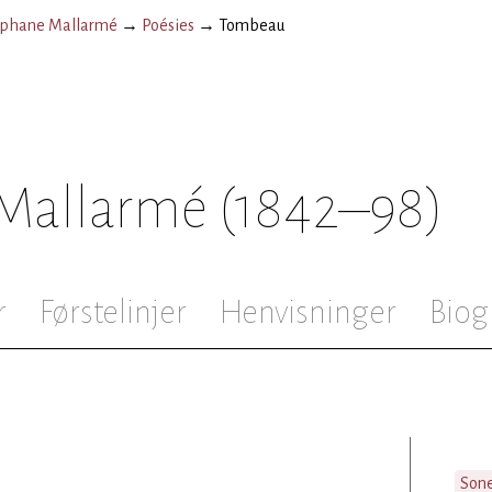
éphane Mallarmé
→
Poésies
→
Tombeau
Mallarmé
(1842–98)
r
Førstelinjer
Henvisninger
Biog
Son