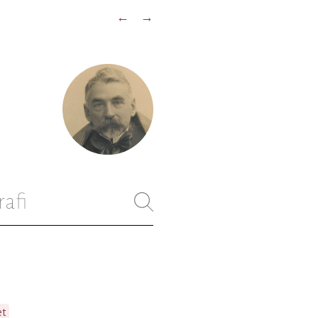
←
→
rafi
et