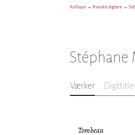
Kalliope
→
Franske digtere
→
St
Stéphane 
Værker
Digttitle
Tombeau