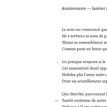
Anniversaire — Janvier 
Le noir roc courroucé que 
Ne s’arrêtera ni sous de 
Tâtant sa ressemblance a
Comme pour en bénir que
Ici presque toujours si l
Cet immatériel deuil opp
Nubiles plis l’astre mûri
Dont un scintillement arg
Qui cherche, parcourant l
Tantôt extérieur de notr
Verlaine ? Il est caché pa