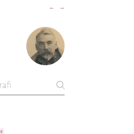
←
→
rafi
et