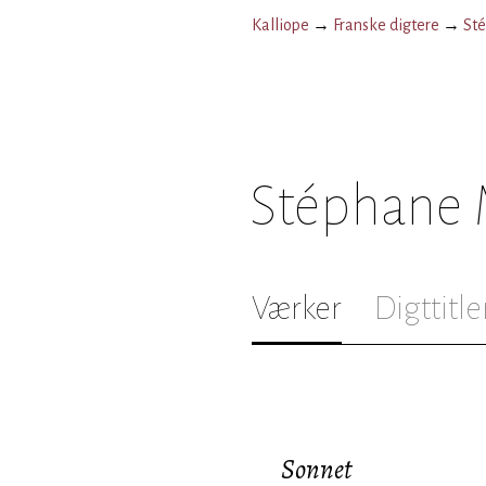
Kalliope
→
Franske digtere
→
St
Stéphane 
Værker
Digttitle
Sonnet