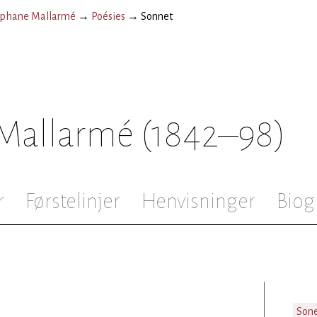
éphane Mallarmé
→
Poésies
→
Sonnet
Mallarmé
(1842–98)
r
Førstelinjer
Henvisninger
Biog
Son