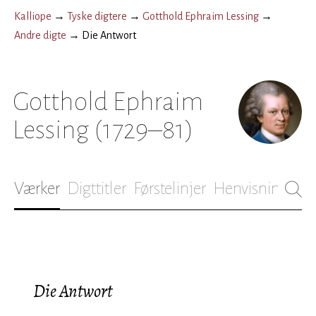
Kalliope
→
Tyske digtere
→
Gotthold Ephraim Lessing
→
Andre digte
→
Die Antwort
Gotthold Ephraim
Lessing
(1729–81)
Værker
Digttitler
Førstelinjer
Henvisninger
B
Die Antwort