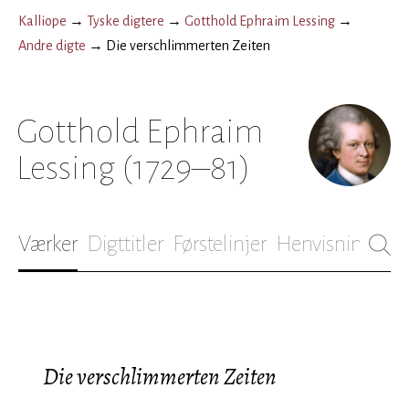
Kalliope
→
Tyske digtere
→
Gotthold Ephraim Lessing
→
Andre digte
→
Die verschlimmerten Zeiten
Gotthold Ephraim
Lessing
(1729–81)
Værker
Digttitler
Førstelinjer
Henvisninger
B
Die verschlimmerten Zeiten