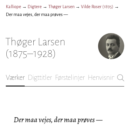
Kalliope
→
Digtere
→
Thøger Larsen
→
Vilde Roser
(
1895
)
→
Der maa vejes, der maa prøves —
Thøger Larsen
(1875–1928)
Værker
Digttitler
Førstelinjer
Henvisninger
B
Der maa vejes, der maa prøves —