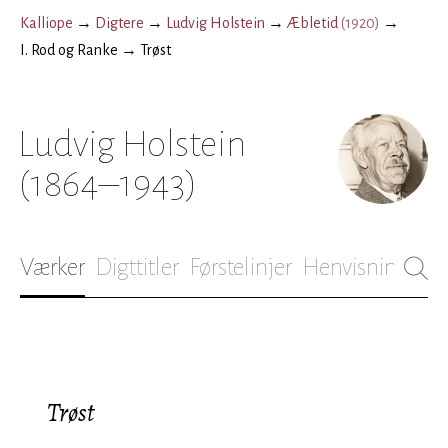
Kalliope
→
Digtere
→
Ludvig Holstein
→
Æbletid
(
1920
)
→
I. Rod og Ranke
→
Trøst
Ludvig Holstein
(1864–1943)
Værker
Digttitler
Førstelinjer
Henvisninger
B
Trøst