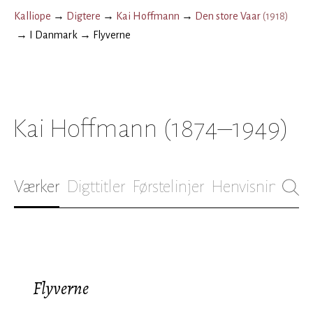
Kalliope
→
Digtere
→
Kai Hoffmann
→
Den store Vaar
(
1918
)
→
I Danmark
→
Flyverne
Kai Hoffmann
(1874–1949)
Værker
Digttitler
Førstelinjer
Henvisninger
B
Flyverne