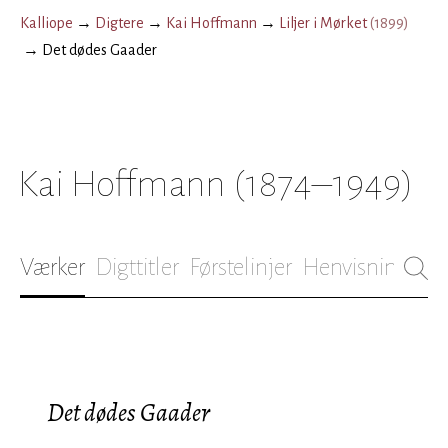
Kalliope
→
Digtere
→
Kai Hoffmann
→
Liljer i Mørket
(
1899
)
→
Det dødes Gaader
Kai Hoffmann
(1874–1949)
Værker
Digttitler
Førstelinjer
Henvisninger
B
Det dødes Gaader