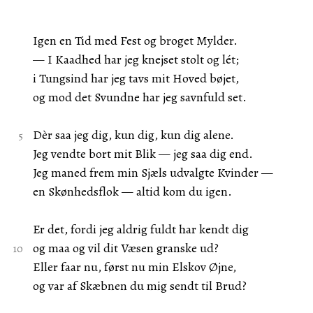
Igen en Tid med Fest og broget Mylder.
— I Kaadhed har jeg knejset stolt og lét;
i Tungsind har jeg tavs mit Hoved bøjet,
og mod det Svundne har jeg savnfuld set.
Dèr saa jeg dig, kun dig, kun dig alene.
Jeg vendte bort mit Blik — jeg saa dig end.
Jeg maned frem min Sjæls udvalgte Kvinder —
en Skønhedsflok — altid kom du igen.
Er det, fordi jeg aldrig fuldt har kendt dig
og maa og vil dit Væsen granske ud?
Eller faar nu, først nu min Elskov Øjne,
og var af Skæbnen du mig sendt til Brud?