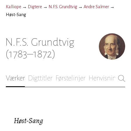
Kalliope
→
Digtere
→
N.F.S. Grundtvig
→
Andre Salmer
→
Høst-Sang
N.F.S. Grundtvig
(1783–1872)
Værker
Digttitler
Førstelinjer
Henvisninger
B
Høst-Sang