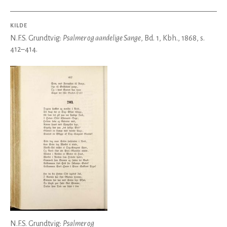
KILDE
N.F.S. Grundtvig:
Psalmer og aandelige Sange
, Bd. 1, Kbh., 1868, s.
412–414.
N.F.S. Grundtvig:
Psalmer og