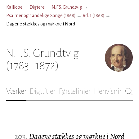
Kalliope
→
Digtere
→
N.F.S. Grundtvig
→
Psalmer og aandelige Sange
(
1868
)
→
Bd. 1
(
1868
)
→
Dagene stækkes og mørkne i Nord
N.F.S. Grundtvig
(1783–1872)
Værker
Digttitler
Førstelinjer
Henvisninger
B
203.
Dagene stækkes og mørkne i Nord