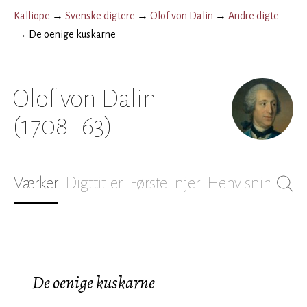
Kalliope
→
Svenske digtere
→
Olof von Dalin
→
Andre digte
→
De oenige kuskarne
Olof von Dalin
(1708–63)
Værker
Digttitler
Førstelinjer
Henvisninger
B
De oenige kuskarne