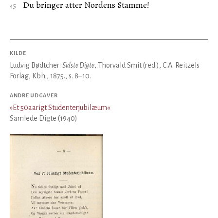
Du bringer atter Nordens Stamme!
KILDE
Ludvig Bødtcher:
Sidste Digte
, Thorvald Smit (red.), C.A. Reitzels
Forlag, Kbh., 1875., s. 8–10.
ANDRE UDGAVER
»
Et 50aarigt Studenterjubilæum
«
Samlede Digte (1940)