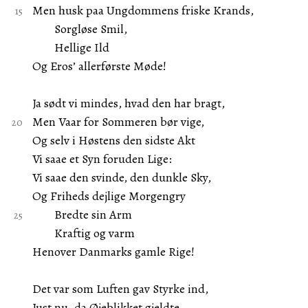
Men husk paa Ungdommens friske Krands,
Sorgløse Smil,
Hellige Ild
Og Eros’ allerførste Møde!
Ja sødt vi mindes, hvad den har bragt,
Men Vaar for Sommeren bør vige,
Og selv i Høstens den sidste Akt
Vi saae et Syn foruden Lige:
Vi saae den svinde, den dunkle Sky,
Og Friheds dejlige Morgengry
Bredte sin Arm
Kraftig og varm
Henover Danmarks gamle Rige!
Det var som Luften gav Styrke ind,
Just nu, da Øjeblikket gjeldte,