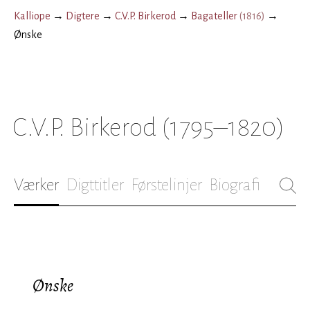
Kalliope
→
Digtere
→
C.V.P. Birkerod
→
Bagateller
(
1816
)
→
Ønske
C.V.P. Birkerod
(1795–1820)
Værker
Digttitler
Førstelinjer
Biografi
Ønske