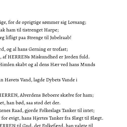
dige, for de oprigtige sømmer sig Lovsang;
k ham til tistrenget Harpe;
g lifligt paa Strenge til Jubelraab!
, og al hans Gerning er trofast;
et, af HERRENs Miskundhed er Jorden fuld.
imlen skabt og al dens Hær ved hans Munds
n Havets Vand, lagde Dybets Vande i
r HERREN, Alverdens Beboere skælve for ham;
det, han bød, saa stod det der.
es Raad, gjorde Folkeslags Tanker til intet;
or evigt, hans Hjertes Tanker fra Slægt til Slægt.
HERREN til Gud, det Folkefærd, han valgte til