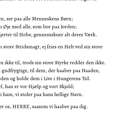
, ser paa alle Menneskens Børn;
n Øje med alle, som bor paa Jorden;
erter til Hobe, gennemskuer alt deres Værk.
n store Stridsmagt, ej fries en Helt ved sin store
en ikke til, trods sin store Styrke redder den ikke.
gudfrygtige, til dem, der haaber paa Naaden,
 Døden og holde dem i Live i Hungerens Tid.
, han er vor Hjælp og vort Skjold;
 i ham, vi stoler paa hans hellige Navn.
r os, HERRE, saasom vi haaber paa dig.