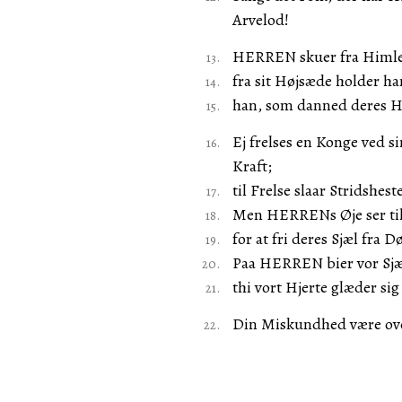
Arvelod!
HERREN skuer fra Himlen
fra sit Højsæde holder ha
han, som danned deres Hj
Ej frelses en Konge ved si
Kraft;
til Frelse slaar Stridshest
Men HERRENs Øje ser til 
for at fri deres Sjæl fra
Paa HERREN bier vor Sjæl
thi vort Hjerte glæder sig
Din Miskundhed være ove