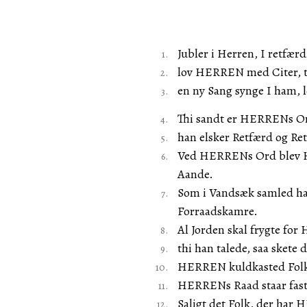
Jubler i Herren, I retfær
lov HERREN med Citer, ta
en ny Sang synge I ham, le
Thi sandt er HERRENs Ord
han elsker Retfærd og R
Ved HERRENs Ord blev H
Aande.
Som i Vandsæk samled ha
Forraadskamre.
Al Jorden skal frygte fo
thi han talede, saa skete 
HERREN kuldkasted Folken
HERRENs Raad staar fast f
Saligt det Folk, der har 