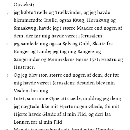
Opvækst;
jeg købte Trælle og Trælkvinder, og jeg havde
hjemmefødte Trælle; ogsaa Kvæg, Hornkvæg og
Smaakvæg, havde jeg i større Maader end nogen af
dem, der før mig havde været i Jerusalem;
jeg samlede mig ogsaa Sølv og Guld, Skatte fra
Konger og Lande; jeg tog mig Sangere og
Sangerinder og Menneskens Børns Lyst: Hustru og
Hustruer.
Og jeg blev stor, større end nogen af dem, der før
mig havde været i Jerusalem; desuden blev min
Visdom hos mig.
Intet, som mine Øjne attraaede, unddrog jeg dem;
jeg nægtede ikke mit Hjerte nogen Glæde, thi mit
Hjerte havde Glæde af al min Flid, og deri laa
Lønnen for al min Flid.
Men da jeg overskuede alt, hvad mine Hænder