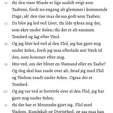
thi den vises Minde er lige saalidt evigt som
Taabens, fordi nu engang alt glemmes i kommende
Dage; ak! den vise maa dø saa godt som Taaben.
Da blev jeg led ved Livet, thi ilde tyktes mig det,
som sker under Solen; thi det er alt sammen
Tomhed og Jag efter Vind.
Og jeg blev led ved al den Flid, jeg har gjort mig
under Solen, fordi jeg maa efterlade mit Værk til
den, som kommer efter mig.
Hvo ved, om det bliver en Vismand eller en Taabe?
Og dog skal han raade over alt, hvad jeg med Flid
og Visdom vandt under Solen. Ogsaa det er
Tomhed.
Og jeg var ved at fortvivle over al den Flid, jeg har
gjort mig under Solen;
thi der har et Menneske gjort sig. Flid med
Visdom, Kundskab og Dygtighed, og saa maa han