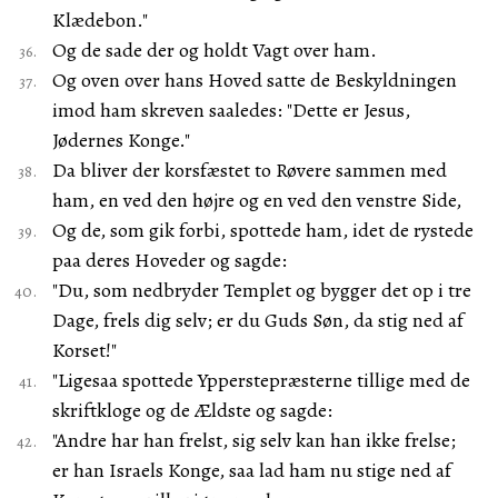
Klædebon."
Og de sade der og holdt Vagt over ham.
Og oven over hans Hoved satte de Beskyldningen
imod ham skreven saaledes: "Dette er Jesus,
Jødernes Konge."
Da bliver der korsfæstet to Røvere sammen med
ham, en ved den højre og en ved den venstre Side,
Og de, som gik forbi, spottede ham, idet de rystede
paa deres Hoveder og sagde:
"Du, som nedbryder Templet og bygger det op i tre
Dage, frels dig selv; er du Guds Søn, da stig ned af
Korset!"
"Ligesaa spottede Ypperstepræsterne tillige med de
skriftkloge og de Ældste og sagde:
"Andre har han frelst, sig selv kan han ikke frelse;
er han Israels Konge, saa lad ham nu stige ned af