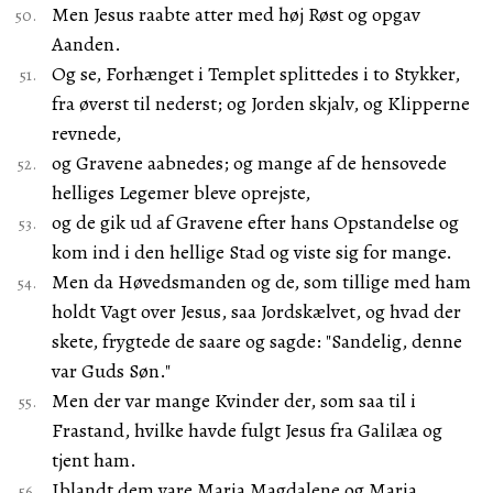
Men Jesus raabte atter med høj Røst og opgav
Aanden.
Og se, Forhænget i Templet splittedes i to Stykker,
fra øverst til nederst; og Jorden skjalv, og Klipperne
revnede,
og Gravene aabnedes; og mange af de hensovede
helliges Legemer bleve oprejste,
og de gik ud af Gravene efter hans Opstandelse og
kom ind i den hellige Stad og viste sig for mange.
Men da Høvedsmanden og de, som tillige med ham
holdt Vagt over Jesus, saa Jordskælvet, og hvad der
skete, frygtede de saare og sagde: "Sandelig, denne
var Guds Søn."
Men der var mange Kvinder der, som saa til i
Frastand, hvilke havde fulgt Jesus fra Galilæa og
tjent ham.
Iblandt dem vare Maria Magdalene og Maria,