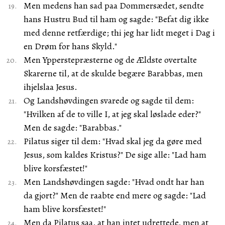
Men medens han sad paa Dommersædet, sendte
hans Hustru Bud til ham og sagde: "Befat dig ikke
med denne retfærdige; thi jeg har lidt meget i Dag i
en Drøm for hans Skyld."
Men Ypperstepræsterne og de Ældste overtalte
Skarerne til, at de skulde begære Barabbas, men
ihjelslaa Jesus.
Og Landshøvdingen svarede og sagde til dem:
"Hvilken af de to ville I, at jeg skal løslade eder?"
Men de sagde: "Barabbas."
Pilatus siger til dem: "Hvad skal jeg da gøre med
Jesus, som kaldes Kristus?" De sige alle: "Lad ham
blive korsfæstet!"
Men Landshøvdingen sagde: "Hvad ondt har han
da gjort?" Men de raabte end mere og sagde: "Lad
ham blive korsfæstet!"
Men da Pilatus saa, at han intet udrettede, men at