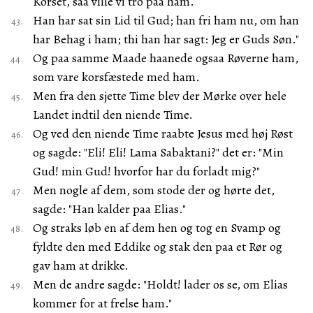
Korset, saa ville vi tro paa ham.
Han har sat sin Lid til Gud; han fri ham nu, om han
har Behag i ham; thi han har sagt: Jeg er Guds Søn."
Og paa samme Maade haanede ogsaa Røverne ham,
som vare korsfæstede med ham.
Men fra den sjette Time blev der Mørke over hele
Landet indtil den niende Time.
Og ved den niende Time raabte Jesus med høj Røst
og sagde: "Eli! Eli! Lama Sabaktani?" det er: "Min
Gud! min Gud! hvorfor har du forladt mig?"
Men nogle af dem, som stode der og hørte det,
sagde: "Han kalder paa Elias."
Og straks løb en af dem hen og tog en Svamp og
fyldte den med Eddike og stak den paa et Rør og
gav ham at drikke.
Men de andre sagde: "Holdt! lader os se, om Elias
kommer for at frelse ham."