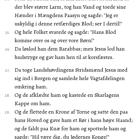
der blev større Larm, tog han Vand og toede sine
Hænder i Mængdens Paasyn og sagde: "Jeg er
uskyldig i denne retfærdiges Blod; ser I dertil!"
Og hele Folket svarede og sagde: "Hans Blod
komme over os og over vore Børn!"
Da løslod han dem Barabbas; men Jesus lod han
hudstryge og gav ham hen til at korsfæstes.
Da toge Landshøvdingens Stridsmænd Jesus med
sig ind i Borgen og samlede hele Vagtafdelingen
omkring ham.
Og de afklædte ham og kastede en Skarlagens
Kappe om ham.
Og de flettede en Krone af Torne og satte den paa
hans Hoved og gave ham et Rør i hans højre Haand;
og de faldt paa Knæ for ham og spottede ham og
sagde: "Hil være dig, du Jødernes Konge!"