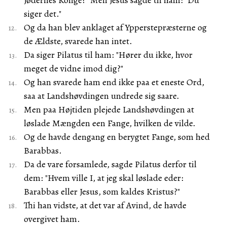
Jødernes Konge?" Men Jesus sagde til ham: "Du
siger det."
Og da han blev anklaget af Ypperstepræsterne og
de Ældste, svarede han intet.
Da siger Pilatus til ham: "Hører du ikke, hvor
meget de vidne imod dig?"
Og han svarede ham end ikke paa et eneste Ord,
saa at Landshøvdingen undrede sig saare.
Men paa Højtiden plejede Landshøvdingen at
løslade Mængden een Fange, hvilken de vilde.
Og de havde dengang en berygtet Fange, som hed
Barabbas.
Da de vare forsamlede, sagde Pilatus derfor til
dem: "Hvem ville I, at jeg skal løslade eder:
Barabbas eller Jesus, som kaldes Kristus?"
Thi han vidste, at det var af Avind, de havde
overgivet ham.