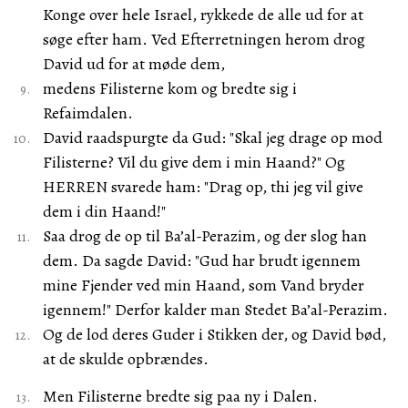
Konge over hele Israel, rykkede de alle ud for at
søge efter ham. Ved Efterretningen herom drog
David ud for at møde dem,
medens Filisterne kom og bredte sig i
Refaimdalen.
David raadspurgte da Gud: "Skal jeg drage op mod
Filisterne? Vil du give dem i min Haand?" Og
HERREN svarede ham: "Drag op, thi jeg vil give
dem i din Haand!"
Saa drog de op til Ba’al-Perazim, og der slog han
dem. Da sagde David: "Gud har brudt igennem
mine Fjender ved min Haand, som Vand bryder
igennem!" Derfor kalder man Stedet Ba’al-Perazim.
Og de lod deres Guder i Stikken der, og David bød,
at de skulde opbrændes.
Men Filisterne bredte sig paa ny i Dalen.