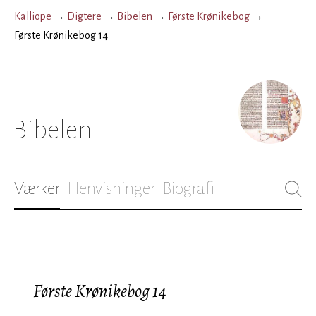
Kalliope
→
Digtere
→
Bibelen
→
Første Krønikebog
→
Første Krønikebog 14
Bibelen
Værker
Henvisninger
Biografi
Første Krønikebog 14