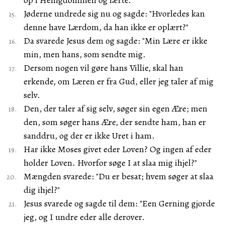
op i Helligdommen og lærte.
Jøderne undrede sig nu og sagde: "Hvorledes kan
denne have Lærdom, da han ikke er oplært?"
Da svarede Jesus dem og sagde: "Min Lære er ikke
min, men hans, som sendte mig.
Dersom nogen vil gøre hans Villie, skal han
erkende, om Læren er fra Gud, eller jeg taler af mig
selv.
Den, der taler af sig selv, søger sin egen Ære; men
den, som søger hans Ære, der sendte ham, han er
sanddru, og der er ikke Uret i ham.
Har ikke Moses givet eder Loven? Og ingen af eder
holder Loven. Hvorfor søge I at slaa mig ihjel?"
Mængden svarede: "Du er besat; hvem søger at slaa
dig ihjel?"
Jesus svarede og sagde til dem: "Een Gerning gjorde
jeg, og I undre eder alle derover.