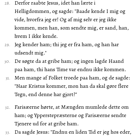
Derfor raabte Jesus, idet han lærte i
Helligdommen, og sagde: "Baade kende I mig og
vide, hvorfra jeg er! Og af mig selv er jeg ikke
kommen, men han, som sendte mig, er sand, han,
hvem I ikke kende.
Jeg kender ham; thi jeg er fra ham, og han har
udsendt mig."
De søgte da at gribe ham; og ingen lagde Haand
paa ham, thi hans Time var endnu ikke kommen.
Men mange af Folket troede paa ham, og de sagde:
"Naar Kristus kommer, mon han da skal gøre flere
Tegn, end denne har gjort?"
Farisæerne hørte, at Mængden mumlede dette om
ham; og Ypperstepræsterne og Farisæerne sendte
Tjenere ud for at gribe ham.
Da sagde Jesus: "Endnu en liden Tid er jeg hos eder,