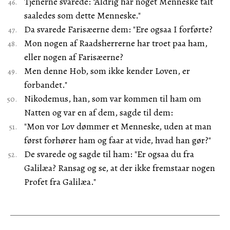
Tjenerne svarede: "Aldrig har noget Menneske talt
saaledes som dette Menneske."
Da svarede Farisæerne dem: "Ere ogsaa I forførte?
Mon nogen af Raadsherrerne har troet paa ham,
eller nogen af Farisæerne?
Men denne Hob, som ikke kender Loven, er
forbandet."
Nikodemus, han, som var kommen til ham om
Natten og var en af dem, sagde til dem:
"Mon vor Lov dømmer et Menneske, uden at man
først forhører ham og faar at vide, hvad han gør?"
De svarede og sagde til ham: "Er ogsaa du fra
Galilæa? Ransag og se, at der ikke fremstaar nogen
Profet fra Galilæa."