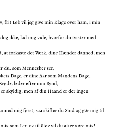
v, frit Løb vil jeg give min Klage over ham, i min
dog ikke, lad mig vide, hvorfor du tvister med
ld, at forkaste det Værk, dine Hænder danned, men
er du, som Mennesker ser,
kets Dage, er dine Aar som Mandens Dage,
Brøde, leder efter min Synd,
 er skyldig; men af din Haand er der ingen
ned mig først, saa skifter du Sind og gør mig til
ig som Ler, og til Støv vil du atter gøre mig!