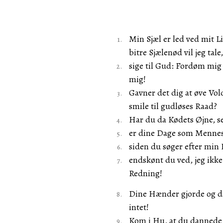
Min Sjæl er led ved mit Li
bitre Sjælenød vil jeg tale,
sige til Gud: Fordøm mig 
mig!
Gavner det dig at øve Vo
smile til gudløses Raad?
Har du da Kødets Øjne, s
er dine Dage som Mennes
siden du søger efter min 
endskønt du ved, jeg ikke
Redning!
Dine Hænder gjorde og dan
intet!
Kom i Hu, at du dannede m