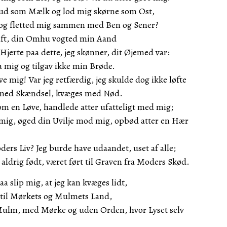
ud som Mælk og lod mig skørne som Ost,
og fletted mig sammen med Ben og Sener?
raft, din Omhu vogted min Aand
 Hjerte paa dette, jeg skønner, dit Øjemed var:
a mig og tilgav ikke min Brøde.
ve mig! Var jeg retfærdig, jeg skulde dog ikke løfte
med Skændsel, kvæges med Nød.
om en Løve, handlede atter ufatteligt med mig;
mig, øged din Uvilje mod mig, opbød atter en Hær
ers Liv? Jeg burde have udaandet, uset af alle;
aldrig født, været ført til Graven fra Moders Skød.
aa slip mig, at jeg kan kvæges lidt,
rt til Mørkets og Mulmets Land,
ulm, med Mørke og uden Orden, hvor Lyset selv