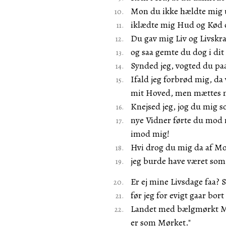
Mon du ikke hældte mig 
iklædte mig Hud og Kød 
Du gav mig Liv og Livsk
og saa gemte du dog i dit
Synded jeg, vogted du pa
Ifald jeg forbrød mig, da 
mit Hoved, men mættes 
Knejsed jeg, jog du mig s
nye Vidner førte du mod 
imod mig!
Hvi drog du mig da af Mod
jeg burde have været som 
Er ej mine Livsdage faa? S
før jeg for evigt gaar bo
Landet med bælgmørkt M
er som Mørket."