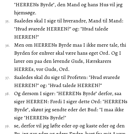
"HERRENs Byrde", den Mand og hans Hus vil jeg
hjemsøge.
Saaledes skal I sige til hverandre, Mand til Mand:
"Hvad svarede HERREN?" og: "Hvad talede
HERREN?"
Men om HERRENs Byrde maa I ikke mere tale, thi
Byrden for enhver skal være hans eget Ord. Og I
laver om paa den levende Guds, Hærskarers
HERREs, vor Guds, Ord.
Saaledes skal du sige til Profeten: "Hvad svarede
HERREN?" og: "Hvad talede HERREN?"
Og dersom I siger: "HERRENs Byrde" derfor, saa
siger HERREN: Fordi I siger dette Ord: "HERRENs
Byrde", skønt jeg sendte eder det Bud: "I maa ikke
sige "HERRENs Byrde!"
se, derfor vil jeg løfte eder op og kaste eder og den
By, jeg gav eder og eders Fædre, bort fra mit Aasyn