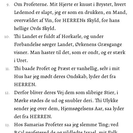
Om Profeterne. Mit Hjerte er knust i Brystet, hvert
Ledemod er slapt, jeg er som en drukken, en Mand,
overvældet af Vin, for HERRENs Skyld, for hans
hellige Ords Skyld.
Thi Landet er fuldt af Horkarle, og under
Forbandelse sørger Landet, Ørkenens Græsgange
visner. Man haster til det, som er ondt, og er stærk
i Uret.
Thi baade Profet og Præst er vanhellig, selv i mit
Hus har jeg mødt deres Ondskab, lyder det fra
HERREN.
Derfor bliver deres Vej dem som slibrige Stier, i
Mørke stødes de ud og snubler deri. Thi Ulykke
sender jeg over dem, Hjemsøgelsens Aar, saa lyder
det fra HERREN.
Hos Samarias Profeter saa jeg slemme Ting; ved
Ba’al profetered de og vildledte Israel, mit Folk.