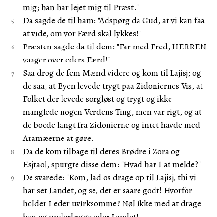
mig; han har lejet mig til Præst."
Da sagde de til ham: "Adspørg da Gud, at vi kan faa
at vide, om vor Færd skal lykkes!"
Præsten sagde da til dem: "Far med Fred, HERREN
vaager over eders Færd!"
Saa drog de fem Mænd videre og kom til Lajisj; og
de saa, at Byen levede trygt paa Zidoniernes Vis, at
Folket der levede sorgløst og trygt og ikke
manglede nogen Verdens Ting, men var rigt, og at
de boede langt fra Zidonierne og intet havde med
Aramæerne at gøre.
Da de kom tilbage til deres Brødre i Zora og
Esjtaol, spurgte disse dem: "Hvad har I at melde?"
De svarede: "Kom, lad os drage op til Lajisj, thi vi
har set Landet, og se, det er saare godt! Hvorfor
holder I eder uvirksomme? Nøl ikke med at drage
hen og underlægge eder Landet!