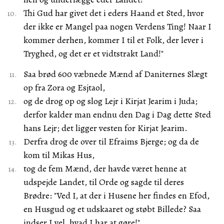
Thi Gud har givet det i eders Haand et Sted, hvor
der ikke er Mangel paa nogen Verdens Ting! Naar I
kommer derhen, kommer I til et Folk, der lever i
Tryghed, og det er et vidtstrakt Land!"
Saa brød 600 væbnede Mænd af Daniternes Slægt
op fra Zora og Esjtaol,
og de drog op og slog Lejr i Kirjat Jearim i Juda;
derfor kalder man endnu den Dag i Dag dette Sted
hans Lejr; det ligger vesten for Kirjat Jearim.
Derfra drog de over til Efraims Bjerge; og da de
kom til Mikas Hus,
tog de fem Mænd, der havde været henne at
udspejde Landet, til Orde og sagde til deres
Brødre: "Ved I, at der i Husene her findes en Efod,
en Husgud og et udskaaret og støbt Billede? Saa
indser I vel, hvad I har at gøre!"