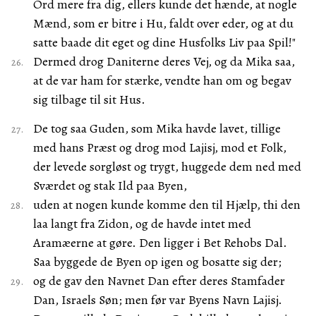
Ord mere fra dig, ellers kunde det hænde, at nogle
Mænd, som er bitre i Hu, faldt over eder, og at du
satte baade dit eget og dine Husfolks Liv paa Spil!"
Dermed drog Daniterne deres Vej, og da Mika saa,
at de var ham for stærke, vendte han om og begav
sig tilbage til sit Hus.
De tog saa Guden, som Mika havde lavet, tillige
med hans Præst og drog mod Lajisj, mod et Folk,
der levede sorgløst og trygt, huggede dem ned med
Sværdet og stak Ild paa Byen,
uden at nogen kunde komme den til Hjælp, thi den
laa langt fra Zidon, og de havde intet med
Aramæerne at gøre. Den ligger i Bet Rehobs Dal.
Saa byggede de Byen op igen og bosatte sig der;
og de gav den Navnet Dan efter deres Stamfader
Dan, Israels Søn; men før var Byens Navn Lajisj.