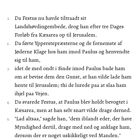
Da Festus nu havde tiltraadt sit
Landshøvdingembede, drog han efter tre Dages
Forløb fra Kæsarea op til Jerusalem.
Da førte Ypperstepræsterne og de fornemste af
Jøderne Klage hos ham imod Paulus og henvendte
sig til ham,
idet de med ondt i Sinde imod Paulus bade ham
om at bevise dem den Gunst, at han vilde lade ham
hente til Jerusalem; thi de lurede paa at slaa ham
ihjel paa Vejen.
Da svarede Festus, at Paulus blev holdt bevogtet i
Kæsarea, men at han selv snart vilde drage derned.
"Lad altsaa," sagde han, "dem iblandt eder, der have
Myndighed dertil, drage med ned og anklage ham,
dersom der er noget uskikkeligt ved Manden."