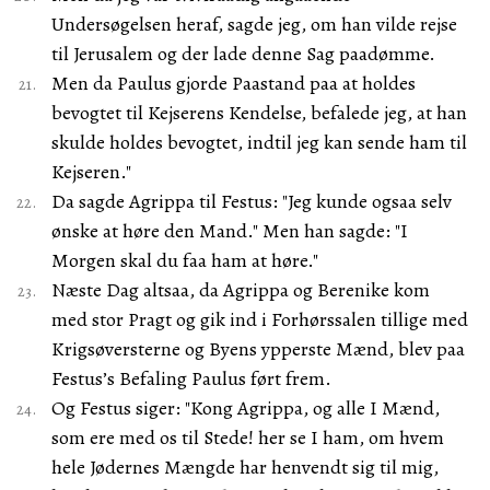
Undersøgelsen heraf, sagde jeg, om han vilde rejse
til Jerusalem og der lade denne Sag paadømme.
Men da Paulus gjorde Paastand paa at holdes
bevogtet til Kejserens Kendelse, befalede jeg, at han
skulde holdes bevogtet, indtil jeg kan sende ham til
Kejseren."
Da sagde Agrippa til Festus: "Jeg kunde ogsaa selv
ønske at høre den Mand." Men han sagde: "I
Morgen skal du faa ham at høre."
Næste Dag altsaa, da Agrippa og Berenike kom
med stor Pragt og gik ind i Forhørssalen tillige med
Krigsøversterne og Byens ypperste Mænd, blev paa
Festus’s Befaling Paulus ført frem.
Og Festus siger: "Kong Agrippa, og alle I Mænd,
som ere med os til Stede! her se I ham, om hvem
hele Jødernes Mængde har henvendt sig til mig,