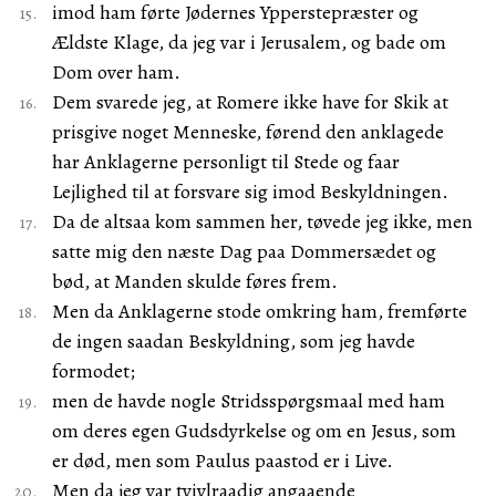
imod ham førte Jødernes Ypperstepræster og
Ældste Klage, da jeg var i Jerusalem, og bade om
Dom over ham.
Dem svarede jeg, at Romere ikke have for Skik at
prisgive noget Menneske, førend den anklagede
har Anklagerne personligt til Stede og faar
Lejlighed til at forsvare sig imod Beskyldningen.
Da de altsaa kom sammen her, tøvede jeg ikke, men
satte mig den næste Dag paa Dommersædet og
bød, at Manden skulde føres frem.
Men da Anklagerne stode omkring ham, fremførte
de ingen saadan Beskyldning, som jeg havde
formodet;
men de havde nogle Stridsspørgsmaal med ham
om deres egen Gudsdyrkelse og om en Jesus, som
er død, men som Paulus paastod er i Live.
Men da jeg var tvivlraadig angaaende