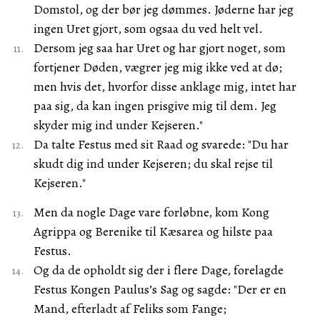
Domstol, og der bør jeg dømmes. Jøderne har jeg
ingen Uret gjort, som ogsaa du ved helt vel.
Dersom jeg saa har Uret og har gjort noget, som
fortjener Døden, vægrer jeg mig ikke ved at dø;
men hvis det, hvorfor disse anklage mig, intet har
paa sig, da kan ingen prisgive mig til dem. Jeg
skyder mig ind under Kejseren."
Da talte Festus med sit Raad og svarede: "Du har
skudt dig ind under Kejseren; du skal rejse til
Kejseren."
Men da nogle Dage vare forløbne, kom Kong
Agrippa og Berenike til Kæsarea og hilste paa
Festus.
Og da de opholdt sig der i flere Dage, forelagde
Festus Kongen Paulus’s Sag og sagde: "Der er en
Mand, efterladt af Feliks som Fange;