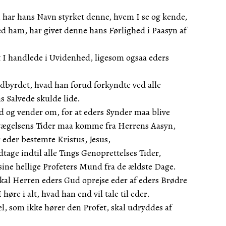
 har hans Navn styrket denne, hvem I se og kende,
d ham, har givet denne hans Førlighed i Paasyn af
t I handlede i Uvidenhed, ligesom ogsaa eders
dbyrdet, hvad han forud forkyndte ved alle
s Salvede skulde lide.
nd og vender om, for at eders Synder maa blive
kvægelsens Tider maa komme fra Herrens Aasyn,
eder bestemte Kristus, Jesus,
ge indtil alle Tings Genoprettelses Tider,
sine hellige Profeters Mund fra de ældste Dage.
skal Herren eders Gud oprejse eder af eders Brødre
høre i alt, hvad han end vil tale til eder.
æl, som ikke hører den Profet, skal udryddes af