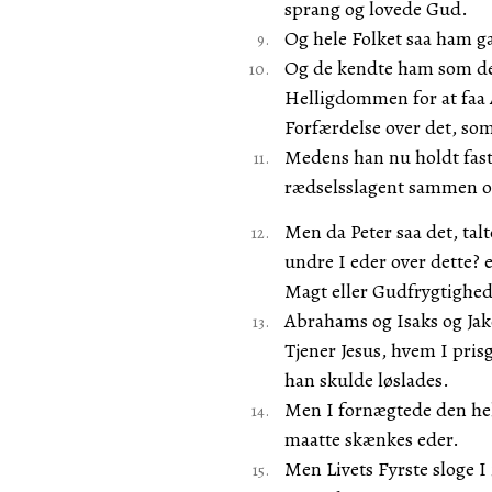
sprang og lovede Gud.
Og hele Folket saa ham g
Og de kendte ham som den
Helligdommen for at faa 
Forfærdelse over det, so
Medens han nu holdt fast 
rædselsslagent sammen o
Men da Peter saa det, talt
undre I eder over dette? e
Magt eller Gudfrygtighed 
Abrahams og Isaks og Jak
Tjener Jesus, hvem I pris
han skulde løslades.
Men I fornægtede den hel
maatte skænkes eder.
Men Livets Fyrste sloge I