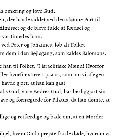
aa omkring og love Gud.
, der havde siddet ved den skønne Port til
Almisse; og de bleve fulde af Rædsel og
m var timedes ham.
ved Peter og Johannes, løb alt Folket
m dem i den Søjlegang, som kaldes Salomons.
e han til Folket: "I israelitiske Mænd! Hvorfor
ller hvorfor stirre I paa os, som om vi af egen
havde gjort, at han kan gaa?
obs Gud, vore Fædres Gud, har herliggjort sin
gave og fornægtede for Pilatus, da han dømte, at
lige og retfærdige og bade om, at en Morder
 ihjel, hvem Gud oprejste fra de døde, hvorom vi