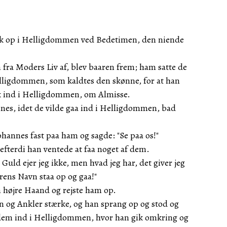
ik op i Helligdommen ved Bedetimen, den niende
fra Moders Liv af, blev baaren frem; ham satte de
elligdommen, som kaldtes den skønne, for at han
 ind i Helligdommen, om Almisse.
nes, idet de vilde gaa ind i Helligdommen, bad
Johannes fast paa ham og sagde: "Se paa os!"
efterdi han ventede at faa noget af dem.
Guld ejer jeg ikke, men hvad jeg har, det giver jeg
erens Navn staa op og gaa!"
 højre Haand og rejste ham op.
n og Ankler stærke, og han sprang op og stod og
dem ind i Helligdommen, hvor han gik omkring og