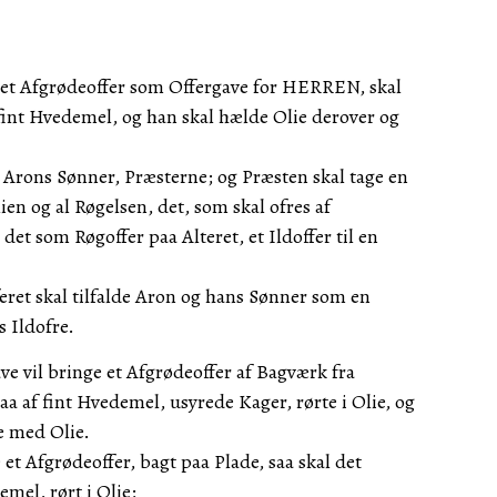
et Afgrødeoffer som Offergave for HERREN, skal
fint Hvedemel, og han skal hælde Olie derover og
l Arons Sønner, Præsterne; og Præsten skal tage en
en og al Røgelsen, det, som skal ofres af
det som Røgoffer paa Alteret, et Ildoffer til en
eret skal tilfalde Aron og hans Sønner som en
 Ildofre.
e vil bringe et Afgrødeoffer af Bagværk fra
aa af fint Hvedemel, usyrede Kager, rørte i Olie, og
e med Olie.
et Afgrødeoffer, bagt paa Plade, saa skal det
emel, rørt i Olie;