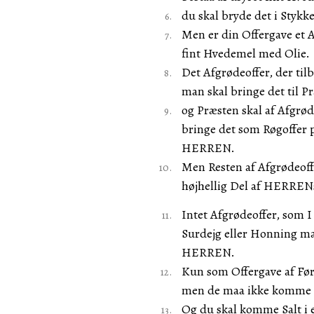
du skal bryde det i Stykk
Men er din Offergave et Af
fint Hvedemel med Olie.
Det Afgrødeoffer, der til
man skal bringe det til Pr
og Præsten skal af Afgrød
bringe det som Røgoffer paa
HERREN.
Men Resten af Afgrødeoff
højhellig Del af HERREN
Intet Afgrødeoffer, som 
Surdejg eller Honning maa
HERREN.
Kun som Offergave af Fø
men de maa ikke komme paa
Og du skal komme Salt i 