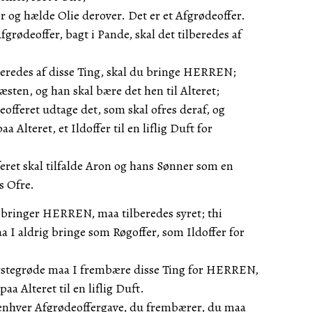
er og hælde Olie derover. Det er et Afgrødeoffer.
grødeoffer, bagt i Pande, skal det tilberedes af
beredes af disse Ting, skal du bringe HERREN;
æsten, og han skal bære det hen til Alteret;
eofferet udtage det, som skal ofres deraf, og
 Alteret, et Ildoffer til en liflig Duft for
eret skal tilfalde Aron og hans Sønner som en
s Ofre.
I bringer HERREN, maa tilberedes syret; thi
 I aldrig bringe som Røgoffer, som Ildoffer for
rstegrøde maa I frembære disse Ting for HERREN,
 Alteret til en liflig Duft.
enhver Afgrødeoffergave, du frembærer, du maa