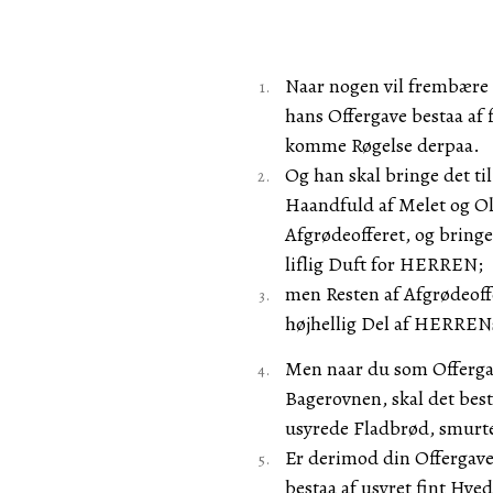
Naar nogen vil frembære 
hans Offergave bestaa af 
komme Røgelse derpaa.
Og han skal bringe det ti
Haandfuld af Melet og Oli
Afgrødeofferet, og bringe 
liflig Duft for HERREN;
men Resten af Afgrødeoff
højhellig Del af HERRENs
Men naar du som Offergav
Bagerovnen, skal det best
usyrede Fladbrød, smurt
Er derimod din Offergave 
bestaa af usyret fint Hved