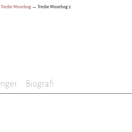
→
Tredie Mosebog
→
Tredie Mosebog 2
inger
Biografi