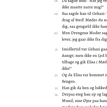
Da sagde hun: "Har jeg ve
ikke maatte narre mig?"
Saa sagde han til Gehazi
drag af Sted! Møder du no
dig, saa gengæld ikke han
Men Drengens Moder sagd
lever, jeg gaar ikke fra d
Imidlertid var Gehazi gaa
Ansigt; men ikke en Lyd h
tilbage og gik Elisa i M
ikke!"
Og da Elisa var kommet i
Sengen.
Han gik da hen og lukke
Derpaa steg han op og l
Mund, sine Øjne paa han