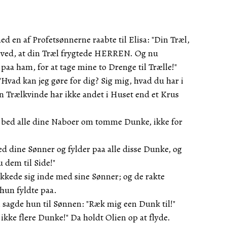
ed en af Profetsønnerne raabte til Elisa: "Din Træl,
 ved, at din Træl frygtede HERREN. Og nu
aa ham, for at tage mine to Drenge til Trælle!"
"Hvad kan jeg gøre for dig? Sig mig, hvad du har i
n Trælkvinde har ikke andet i Huset end et Krus
 bed alle dine Naboer om tomme Dunke, ikke for
d dine Sønner og fylder paa alle disse Dunke, og
u dem til Side!"
kkede sig inde med sine Sønner; og de rakte
un fyldte paa.
 sagde hun til Sønnen: "Ræk mig een Dunk til!"
ikke flere Dunke!" Da holdt Olien op at flyde.