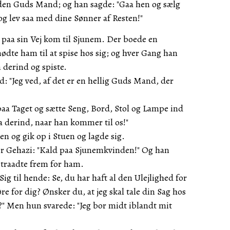
den Guds Mand; og han sagde: "Gaa hen og sælg
og lev saa med dine Sønner af Resten!"
a paa sin Vej kom til Sjunem. Der boede en
dte ham til at spise hos sig; og hver Gang han
 derind og spiste.
: "Jeg ved, af det er en hellig Guds Mand, der
 paa Taget og sætte Seng, Bord, Stol og Lampe ind
aa derind, naar han kommer til os!"
n og gik op i Stuen og lagde sig.
ner Gehazi: "Kald paa Sjunemkvinden!" Og han
 traadte frem for ham.
Sig til hende: Se, du har haft al den Ulejlighed for
re for dig? Ønsker du, at jeg skal tale din Sag hos
" Men hun svarede: "Jeg bor midt iblandt mit