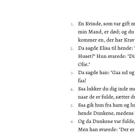
En Kvinde, som var gift m
min Mand, er død; og du
kommer en, der har Krav p
Da sagde Elisa til hende: 
Huset?" Hun svarede: "Di
Olie."
Da sagde han: "Gaa ud og
faa!
Saa lukker du dig inde me
naar de er fulde, sætter d
Saa gik hun fra ham og lu
hende Dunkene, medens h
Og da Dunkene var fulde,
Men han svarede: "Der er 