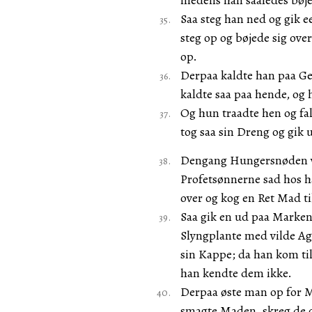
medens han saaledes bøj
Saa steg han ned og gik e
steg op og bøjede sig ov
op.
Derpaa kaldte han paa Ge
kaldte saa paa hende, og
Og hun traadte hen og fal
tog saa sin Dreng og gik 
Dengang Hungersnøden var
Profetsønnerne sad hos ha
over og kog en Ret Mad ti
Saa gik en ud paa Marken 
Slyngplante med vilde Ag
sin Kappe; da han kom ti
han kendte dem ikke.
Derpaa øste man op for M
smagte Maden, skreg de o