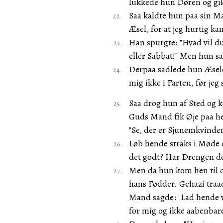
lukkede hun Døren og gi
Saa kaldte hun paa sin M
Æsel, for at jeg hurtig 
Han spurgte: "Hvad vil d
eller Sabbat!" Men hun s
Derpaa sadlede hun Æselet
mig ikke i Farten, før jeg s
Saa drog hun af Sted og 
Guds Mand fik Øje paa hen
"Se, der er Sjunemkvinde
Løb hende straks i Møde
det godt? Har Drengen det
Men da hun kom hen til d
hans Fødder. Gehazi traad
Mand sagde: "Lad hende 
for mig og ikke aabenbare