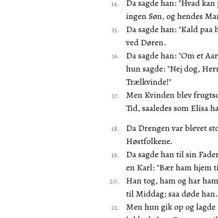
Da sagde han: "Hvad kan j
ingen Søn, og hendes Ma
Da sagde han: "Kald paa 
ved Døren.
Da sagde han: "Om et Aar
hun sagde: "Nej dog, Her
Trælkvinde!"
Men Kvinden blev frugts
Tid, saaledes som Elisa h
Da Drengen var blevet sto
Høstfolkene.
Da sagde han til sin Fade
en Karl: "Bær ham hjem t
Han tog, ham og har ham 
til Middag; saa døde han.
Men hun gik op og lagde