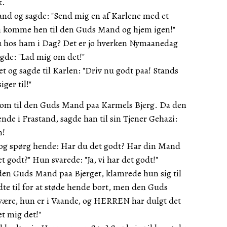
k.
and og sagde: "Send mig en af Karlene med et
kan komme hen til den Guds Mand og hjem igen!"
u hos ham i Dag? Det er jo hverken Nymaanedag
agde: "Lad mig om det!"
 og sagde til Karlen: "Driv nu godt paa! Stands
iger til!"
kom til den Guds Mand paa Karmels Bjerg. Da den
de i Frastand, sagde han til sin Tjener Gehazi:
n!
 og spørg hende: Har du det godt? Har din Mand
 godt?" Hun svarede: "Ja, vi har det godt!"
en Guds Mand paa Bjerget, klamrede hun sig til
te til for at støde hende bort, men den Guds
være, hun er i Vaande, og HERREN har dulgt det
t mig det!"