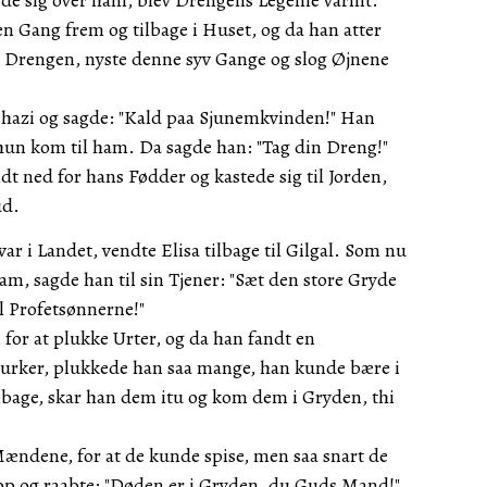
ede sig over ham, blev Drengens Legeme varmt.
en Gang frem og tilbage i Huset, og da han atter
er Drengen, nyste denne syv Gange og slog Øjnene
hazi og sagde: "Kald paa Sjunemkvinden!" Han
 hun kom til ham. Da sagde han: "Tag din Dreng!"
dt ned for hans Fødder og kastede sig til Jorden,
ud.
 i Landet, vendte Elisa tilbage til Gilgal. Som nu
m, sagde han til sin Tjener: "Sæt den store Gryde
l Profetsønnerne!"
for at plukke Urter, og da han fandt en
urker, plukkede han saa mange, han kunde bære i
lbage, skar han dem itu og kom dem i Gryden, thi
ændene, for at de kunde spise, men saa snart de
p og raabte: "Døden er i Gryden, du Guds Mand!"