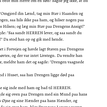
l bedt min Herre om en Søn? Sagde jeg ikke, at du
: "Omgjord din Lænd, tag min Stav i Haanden og
gen, saa hils ikke paa ham, og hilser nogen paa
s Hilsen; og læg min Stav paa Drengens Ansigt!"
e: "Saa sandt HERREN lever, og saa sandt du
ig!" Da stod han op og gik med hende.
et i Forvejen og havde lagt Staven paa Drengens
ørtes, og der var intet Livstegn. Da vendte han
øde, meldte ham det og sagde: "Drengen vaagnede
nd i Huset, saa han Drengen ligge død paa
de sig inde med ham og bad til HERREN.
agde sig oven paa Drengen med sin Mund paa hans
s Øjne og sine Hænder paa hans Hænder, og