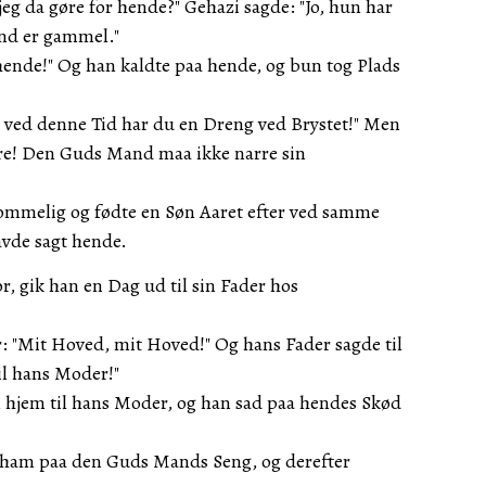
eg da gøre for hende?" Gehazi sagde: "Jo, hun har
nd er gammel."
hende!" Og han kaldte paa hende, og bun tog Plads
 ved denne Tid har du en Dreng ved Brystet!" Men
re! Den Guds Mand maa ikke narre sin
ommelig og fødte en Søn Aaret efter ved samme
avde sagt hende.
r, gik han en Dag ud til sin Fader hos
r: "Mit Hoved, mit Hoved!" Og hans Fader sagde til
il hans Moder!"
hjem til hans Moder, og han sad paa hendes Skød
 ham paa den Guds Mands Seng, og derefter