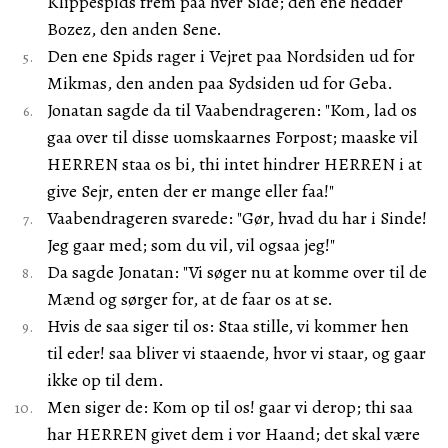
Klippespids frem paa hver Side; den ene hedder
Bozez, den anden Sene.
Den ene Spids rager i Vejret paa Nordsiden ud for
Mikmas, den anden paa Sydsiden ud for Geba.
Jonatan sagde da til Vaabendrageren: "Kom, lad os
gaa over til disse uomskaarnes Forpost; maaske vil
HERREN staa os bi, thi intet hindrer HERREN i at
give Sejr, enten der er mange eller faa!"
Vaabendrageren svarede: "Gør, hvad du har i Sinde!
Jeg gaar med; som du vil, vil ogsaa jeg!"
Da sagde Jonatan: "Vi søger nu at komme over til de
Mænd og sørger for, at de faar os at se.
Hvis de saa siger til os: Staa stille, vi kommer hen
til eder! saa bliver vi staaende, hvor vi staar, og gaar
ikke op til dem.
Men siger de: Kom op til os! gaar vi derop; thi saa
har HERREN givet dem i vor Haand; det skal være