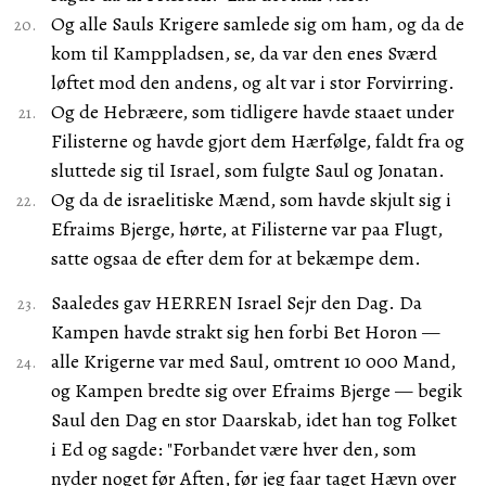
Og alle Sauls Krigere samlede sig om ham, og da de
kom til Kamppladsen, se, da var den enes Sværd
løftet mod den andens, og alt var i stor Forvirring.
Og de Hebræere, som tidligere havde staaet under
Filisterne og havde gjort dem Hærfølge, faldt fra og
sluttede sig til Israel, som fulgte Saul og Jonatan.
Og da de israelitiske Mænd, som havde skjult sig i
Efraims Bjerge, hørte, at Filisterne var paa Flugt,
satte ogsaa de efter dem for at bekæmpe dem.
Saaledes gav HERREN Israel Sejr den Dag. Da
Kampen havde strakt sig hen forbi Bet Horon —
alle Krigerne var med Saul, omtrent 10 000 Mand,
og Kampen bredte sig over Efraims Bjerge — begik
Saul den Dag en stor Daarskab, idet han tog Folket
i Ed og sagde: "Forbandet være hver den, som
nyder noget før Aften, før jeg faar taget Hævn over