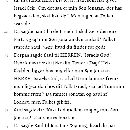
thi saa sandt HERREN lever, han, som har givet
Israel Sejr: Om det saa er min Søn Jonatan, der har
begaaet den, skal han dø!" Men ingen af Folket
svarede.
Da sagde han til hele Israel: "I skal være den ene
Part, jeg og min Søn Jonatan den anden!" Folket
svarede Saul: "Gør, hvad du finder for godt!"
Derpaa sagde Saul til HERREN: "Israels Gud!
Hvorfor svarer du ikke din Tjener i Dag? Hvis
Skylden ligger hos mig eller min Søn Jonatan,
HERRE, Israels Gud, saa lad Urim komme frem;
men ligger den hos dit Folk Israel, saa lad Tummim
komme frem!" Da ramtes Jonatan og Saul af
Loddet, men Folket gik fri.
Saul sagde da: "Kast Lod mellem mig og min Søn
Jonatan!" Saa ramtes Jonatan.
Da sagde Saul til Jonatan: "Sig mig, hvad du har