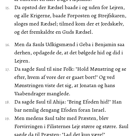
Da opstod der Rædsel baade i og uden for Lejren,
og alle Krigerne, baade Forposten og Strejfskaren,
sloges med Rædsel; tilmed kom der et Jordskælv,
og det fremkaldte en Guds Rædsel.
Men da Sauls Udkigsmænd i Geba i Benjamin saa
derhen, opdagede de, at det bølgede hid og did i
Lejren.
Da sagde Saul til sine Folk: "Hold Mønstring og se
efter, hvem af vore der er gaaet bort!" Og ved
Mønstringen viste det sig, at Jonatan og hans
Vaabendrager manglede.
Da sagde Saul til Ahija: "Bring Efoden hid!" Han
bar nemlig dengang Efoden foran Israel.
Men medens Saul talte med Præsten, blev
Forvirringen i Filisternes Lejr større og større. Saul
sagde da til Præsten: "Lad det kun være!"