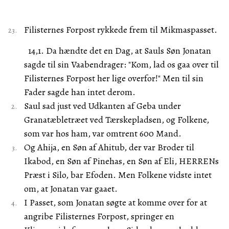
Filisternes Forpost rykkede frem til Mikmaspasset.
14,1. Da hændte det en Dag, at Sauls Søn Jonatan
sagde til sin Vaabendrager: "Kom, lad os gaa over til
Filisternes Forpost her lige overfor!" Men til sin
Fader sagde han intet derom.
Saul sad just ved Udkanten af Geba under
Granatæbletræet ved Tærskepladsen, og Folkene,
som var hos ham, var omtrent 600 Mand.
Og Ahija, en Søn af Ahitub, der var Broder til
Ikabod, en Søn af Pinehas, en Søn af Eli, HERRENs
Præst i Silo, bar Efoden. Men Folkene vidste intet
om, at Jonatan var gaaet.
I Passet, som Jonatan søgte at komme over for at
angribe Filisternes Forpost, springer en