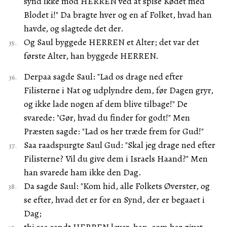
synd ikke mod HERREN ved at spise Kødet med
Blodet i!" Da bragte hver og en af Folket, hvad han
havde, og slagtede det der.
Og Saul byggede HERREN et Alter; det var det
første Alter, han byggede HERREN.
Derpaa sagde Saul: "Lad os drage ned efter
Filisterne i Nat og udplyndre dem, før Dagen gryr,
og ikke lade nogen af dem blive tilbage!" De
svarede: "Gør, hvad du finder for godt!" Men
Præsten sagde: "Lad os her træde frem for Gud!"
Saa raadspurgte Saul Gud: "Skal jeg drage ned efter
Filisterne? Vil du give dem i Israels Haand?" Men
han svarede ham ikke den Dag.
Da sagde Saul: "Kom hid, alle Folkets Øverster, og
se efter, hvad det er for en Synd, der er begaaet i
Dag;