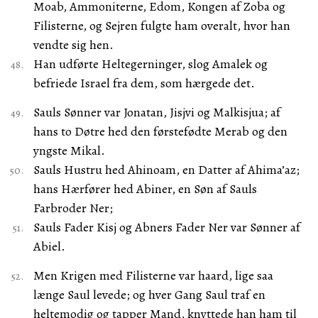
Moab, Ammoniterne, Edom, Kongen af Zoba og
Filisterne, og Sejren fulgte ham overalt, hvor han
vendte sig hen.
Han udførte Heltegerninger, slog Amalek og
befriede Israel fra dem, som hærgede det.
Sauls Sønner var Jonatan, Jisjvi og Malkisjua; af
hans to Døtre hed den førstefødte Merab og den
yngste Mikal.
Sauls Hustru hed Ahinoam, en Datter af Ahima’az;
hans Hærfører hed Abiner, en Søn af Sauls
Farbroder Ner;
Sauls Fader Kisj og Abners Fader Ner var Sønner af
Abiel.
Men Krigen med Filisterne var haard, lige saa
længe Saul levede; og hver Gang Saul traf en
heltemodig og tapper Mand, knyttede han ham til