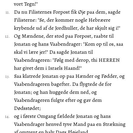
vort Tegn!"
Da nu Filisternes Forpost fik Øje paa dem, sagde
Filisterne: "Se, der kommer nogle Hebræere
krybende ud af de Jordhuller, de har skjult sig i!"
Og Mændene, der stod paa Forpost, raabte til
Jonatan og hans Vaabendrager: "Kom op til os, saa
skal vi lære jer!" Da sagde Jonatan til
Vaabendrageren: "Følg med derop, thi HERREN
har givet dem i Israels Haand!"
Saa klatrede Jonatan op paa Hænder og Fødder, og
Vaabendrageren bagefter. Da flygtede de for
Jonatan; og han huggede dem ned, og
Vaabendrageren fulgte efter og gav dem
Dødsstødet;
og i første Omgang fældede Jonatan og hans
Vaabendrager henved tyve Mand paa en Strækning
af omtrent en halv Dags Pløjeland.