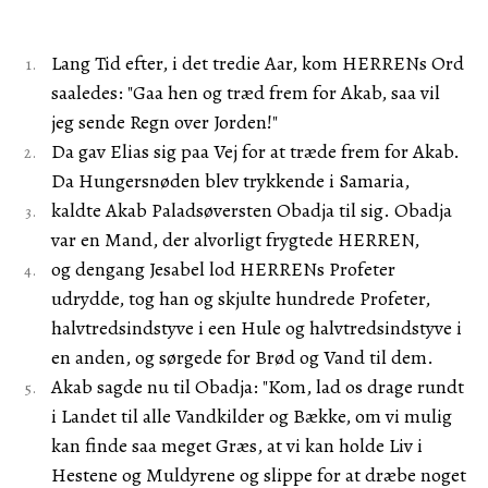
Lang Tid efter, i det tredie Aar, kom HERRENs Ord
saaledes: "Gaa hen og træd frem for Akab, saa vil
jeg sende Regn over Jorden!"
Da gav Elias sig paa Vej for at træde frem for Akab.
Da Hungersnøden blev trykkende i Samaria,
kaldte Akab Paladsøversten Obadja til sig. Obadja
var en Mand, der alvorligt frygtede HERREN,
og dengang Jesabel lod HERRENs Profeter
udrydde, tog han og skjulte hundrede Profeter,
halvtredsindstyve i een Hule og halvtredsindstyve i
en anden, og sørgede for Brød og Vand til dem.
Akab sagde nu til Obadja: "Kom, lad os drage rundt
i Landet til alle Vandkilder og Bække, om vi mulig
kan finde saa meget Græs, at vi kan holde Liv i
Hestene og Muldyrene og slippe for at dræbe noget