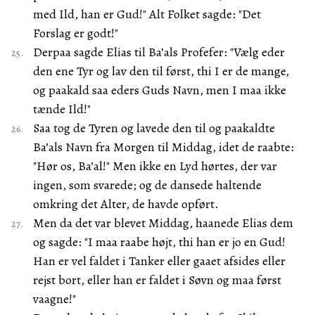
med Ild, han er Gud!" Alt Folket sagde: "Det
Forslag er godt!"
Derpaa sagde Elias til Ba’als Profefer: "Vælg eder
den ene Tyr og lav den til først, thi I er de mange,
og paakald saa eders Guds Navn, men I maa ikke
tænde Ild!"
Saa tog de Tyren og lavede den til og paakaldte
Ba’als Navn fra Morgen til Middag, idet de raabte:
"Hør os, Ba’al!" Men ikke en Lyd hørtes, der var
ingen, som svarede; og de dansede haltende
omkring det Alter, de havde opført.
Men da det var blevet Middag, haanede Elias dem
og sagde: "I maa raabe højt, thi han er jo en Gud!
Han er vel faldet i Tanker eller gaaet afsides eller
rejst bort, eller han er faldet i Søvn og maa først
vaagne!"