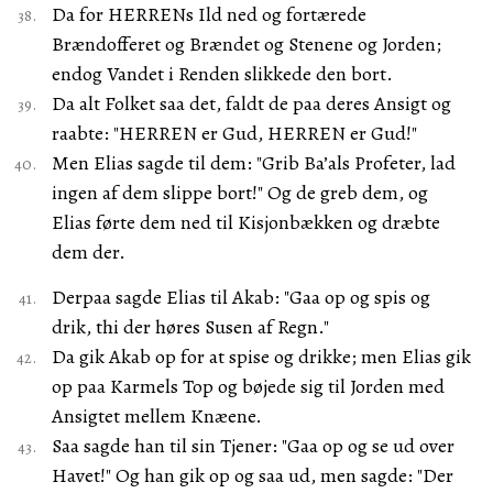
Da for HERRENs Ild ned og fortærede
Brændofferet og Brændet og Stenene og Jorden;
endog Vandet i Renden slikkede den bort.
Da alt Folket saa det, faldt de paa deres Ansigt og
raabte: "HERREN er Gud, HERREN er Gud!"
Men Elias sagde til dem: "Grib Ba’als Profeter, lad
ingen af dem slippe bort!" Og de greb dem, og
Elias førte dem ned til Kisjonbækken og dræbte
dem der.
Derpaa sagde Elias til Akab: "Gaa op og spis og
drik, thi der høres Susen af Regn."
Da gik Akab op for at spise og drikke; men Elias gik
op paa Karmels Top og bøjede sig til Jorden med
Ansigtet mellem Knæene.
Saa sagde han til sin Tjener: "Gaa op og se ud over
Havet!" Og han gik op og saa ud, men sagde: "Der