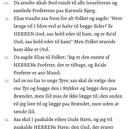
Da sendte Akab Bud rundt til alle Israeliterne og
samlede Profeterne paa Karmels Bjerg.
Elias traadte saa frem for alt Folket og sagde: "Hvor
længe vil I blive ved at halte til begge Sider? Er
HERREN Gud, saa hold eder til ham, og er Ba’al
Gud, saa hold eder til ham!" Men Folket svarede
ham ikke et Ord.
Da sagde Elias til Folket: "Jeg er den eneste af
HERRENs Profeter, der er tilbage, og Ba’als
Profeter er 450 Mand;
lad os nu faa to unge Tyre; saa skal de vælge den
ene Tyr og hugge den i Stykker og lægge den paa
Brændet, men Ild maa de ikke lægge til; den anden
vil jeg lave til og lægge paa Brændet, men uden at
tænde Ild.
Saa skal I paakalde eders Guds Navn, og jeg vil
paakalde HERRENs Navn; den Gud, der svarer