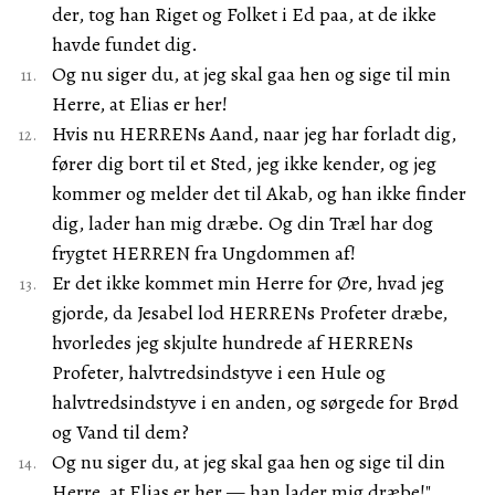
der, tog han Riget og Folket i Ed paa, at de ikke
havde fundet dig.
Og nu siger du, at jeg skal gaa hen og sige til min
Herre, at Elias er her!
Hvis nu HERRENs Aand, naar jeg har forladt dig,
fører dig bort til et Sted, jeg ikke kender, og jeg
kommer og melder det til Akab, og han ikke finder
dig, lader han mig dræbe. Og din Træl har dog
frygtet HERREN fra Ungdommen af!
Er det ikke kommet min Herre for Øre, hvad jeg
gjorde, da Jesabel lod HERRENs Profeter dræbe,
hvorledes jeg skjulte hundrede af HERRENs
Profeter, halvtredsindstyve i een Hule og
halvtredsindstyve i en anden, og sørgede for Brød
og Vand til dem?
Og nu siger du, at jeg skal gaa hen og sige til din
Herre, at Elias er her — han lader mig dræbe!"