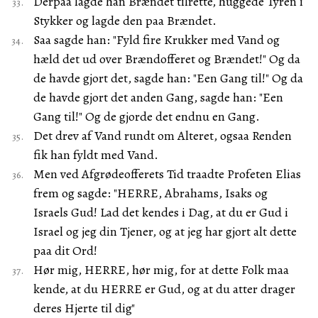
Derpaa lagde han Brændet tilrette, huggede Tyren i
Stykker og lagde den paa Brændet.
Saa sagde han: "Fyld fire Krukker med Vand og
hæld det ud over Brændofferet og Brændet!" Og da
de havde gjort det, sagde han: "Een Gang til!" Og da
de havde gjort det anden Gang, sagde han: "Een
Gang til!" Og de gjorde det endnu en Gang.
Det drev af Vand rundt om Alteret, ogsaa Renden
fik han fyldt med Vand.
Men ved Afgrødeofferets Tid traadte Profeten Elias
frem og sagde: "HERRE, Abrahams, Isaks og
Israels Gud! Lad det kendes i Dag, at du er Gud i
Israel og jeg din Tjener, og at jeg har gjort alt dette
paa dit Ord!
Hør mig, HERRE, hør mig, for at dette Folk maa
kende, at du HERRE er Gud, og at du atter drager
deres Hjerte til dig"