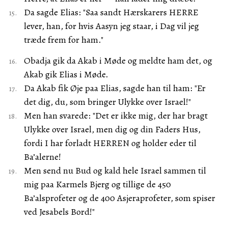
Da sagde Elias: "Saa sandt Hærskarers HERRE
lever, han, for hvis Aasyn jeg staar, i Dag vil jeg
træde frem for ham."
Obadja gik da Akab i Møde og meldte ham det, og
Akab gik Elias i Møde.
Da Akab fik Øje paa Elias, sagde han til ham: "Er
det dig, du, som bringer Ulykke over Israel!"
Men han svarede: "Det er ikke mig, der har bragt
Ulykke over Israel, men dig og din Faders Hus,
fordi I har forladt HERREN og holder eder til
Ba’alerne!
Men send nu Bud og kald hele Israel sammen til
mig paa Karmels Bjerg og tillige de 450
Ba’alsprofeter og de 400 Asjeraprofeter, som spiser
ved Jesabels Bord!"