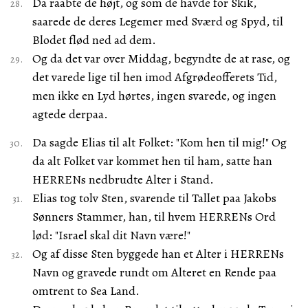
Da raabte de højt, og som de havde for Skik,
saarede de deres Legemer med Sværd og Spyd, til
Blodet flød ned ad dem.
Og da det var over Middag, begyndte de at rase, og
det varede lige til hen imod Afgrødeofferets Tid,
men ikke en Lyd hørtes, ingen svarede, og ingen
agtede derpaa.
Da sagde Elias til alt Folket: "Kom hen til mig!" Og
da alt Folket var kommet hen til ham, satte han
HERRENs nedbrudte Alter i Stand.
Elias tog tolv Sten, svarende til Tallet paa Jakobs
Sønners Stammer, han, til hvem HERRENs Ord
lød: "Israel skal dit Navn være!"
Og af disse Sten byggede han et Alter i HERRENs
Navn og gravede rundt om Alteret en Rende paa
omtrent to Sea Land.