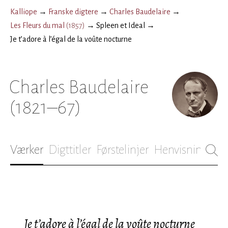
Kalliope
→
Franske digtere
→
Charles Baudelaire
→
Les Fleurs du mal
(
1857
)
→
Spleen et Ideal
→
Je t’adore à l’égal de la voûte nocturne
Charles Baudelaire
(1821–67)
Værker
Digttitler
Førstelinjer
Henvisninger
B
Je t’adore à l’égal de la voûte nocturne