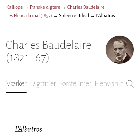
Kalliope
→
Franske digtere
→
Charles Baudelaire
→
Les Fleurs du mal
(
1857
)
→
Spleen et Ideal
→
L’Albatros
Charles Baudelaire
(1821–67)
Værker
Digttitler
Førstelinjer
Henvisninger
B
L’Albatros