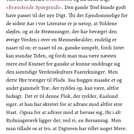
»Brændende Spørgsmål«
. Den gamle Titel kunde godt
have passet til det nye Digt. Thi det Ejendommelige for
de sidste Aar i vor Literatur er jo netop, at Voldene
sløjfes, og at de Strømninger, der har bevæget den
øvrige Verden i over en Menneskealder, endelig er
naaet til os; er naaet til os, ganske simpelt, fordi Intet
kan standse Tiden, og fordi man maa være næsten
mere end Kineser for ganske at kunne unddrage sig
den samtidige Verdenskulturs Paavirkninger. Men
dette Nye trænger til Plads. Saa hugges maaske et og
andet gammelt Træ; der ryddes op, kan være, altfor
hidsigt. Det er til denne Flok, der rydder, Kaalund
siger, at han har skrevet for at advare mod altfor stor
Hast. Ogsaa for at advare mod at beruse sig, thi i alt
Rydningsværk ligger der, ved vi, en Berusning. Men
man tillade os at tro, at Digteren har villet noget Mere.