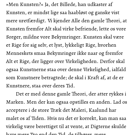
»Men Kunsten?« Ja, det Billede, han udkaster af
Kunsten, er mindst lige saa haabløst og ganske vist
mere uretfærdigt. Vi kjender Alle den gamle Theori, at
Kunsten fremfor Alt skal virke befriende, lette os vore
Sorger, mildne vore Bekymringer. Kunsten skal være
et Rige for sig selv, et lyst, lykkeligt Rige, hvorhen
Menneskets smaa Bekymringer ikke naar og fremfor
Alt et Rige, der ligger over Virkeligheden. Derfor skal
ogsaa Kunstnerne staa over denne Virkelighed, ialfald
som Kunstnere betragtede; de skal i Kraft af, at de er
Kunstnere, staa over deres Tid.
Det er med denne gamle Theori, der atter rykkes i
Marken. Men der kan ogsaa opstilles en anden. Lad os
acceptere i de store Træk det Maleri, Kaalund har
malet os af Tiden. Hvis nu det er korrekt, kan man saa
virkelig være berettiget til at vente, at Digterne skulde
have mere Tro end den Tid, de tilhører, mere