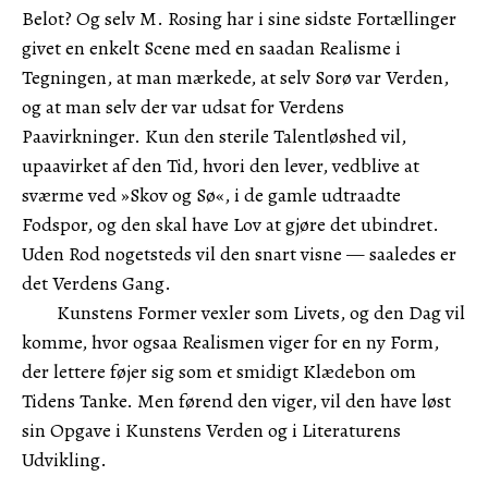
Belot? Og selv M. Rosing har i sine sidste Fortællinger
givet en enkelt Scene med en saadan Realisme i
Tegningen, at man mærkede, at selv Sorø var Verden,
og at man selv der var udsat for Verdens
Paavirkninger. Kun den sterile Talentløshed vil,
upaavirket af den Tid, hvori den lever, vedblive at
sværme ved »Skov og Sø«, i de gamle udtraadte
Fodspor, og den skal have Lov at gjøre det ubindret.
Uden Rod nogetsteds vil den snart visne — saaledes er
det Verdens Gang.
Kunstens Former vexler som Livets, og den Dag vil
komme, hvor ogsaa Realismen viger for en ny Form,
der lettere føjer sig som et smidigt Klædebon om
Tidens Tanke. Men førend den viger, vil den have løst
sin Opgave i Kunstens Verden og i Literaturens
Udvikling.