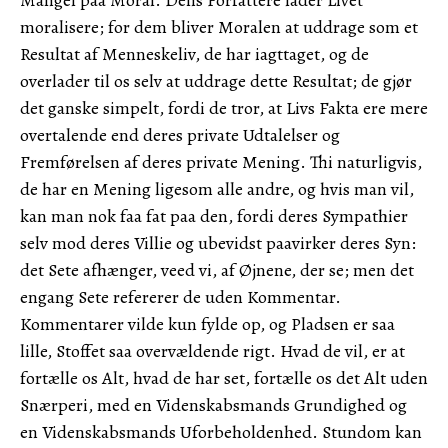
Mangel paa Moral. Dens Forfattere lader Livet
moralisere; for dem bliver Moralen at uddrage som et
Resultat af Menneskeliv, de har iagttaget, og de
overlader til os selv at uddrage dette Resultat; de gjør
det ganske simpelt, fordi de tror, at Livs Fakta ere mere
overtalende end deres private Udtalelser og
Fremførelsen af deres private Mening. Thi naturligvis,
de har en Mening ligesom alle andre, og hvis man vil,
kan man nok faa fat paa den, fordi deres Sympathier
selv mod deres Villie og ubevidst paavirker deres Syn:
det Sete afhænger, veed vi, af Øjnene, der se; men det
engang Sete refererer de uden Kommentar.
Kommentarer vilde kun fylde op, og Pladsen er saa
lille, Stoffet saa overvældende rigt. Hvad de vil, er at
fortælle os Alt, hvad de har set, fortælle os det Alt uden
Snærperi, med en Videnskabsmands Grundighed og
en Videnskabsmands Uforbeholdenhed. Stundom kan