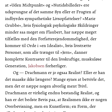
at »Uden Midtpunkt« og »Nutidsbilleder« ere
udsprungne af det samme Syn eller er Frugten af
indbyrdes sympathetiske Livsopfattelser? »Marie
Grubbe«, hvis fysiologisk psykologiske Skildringer
minder saa meget om Flaubert, har næppe meget
tilfælles med den Forfatterejendommelighed, der
kommer til Orde i »en Idealist«, hvis livstrætte
Personer, som alle trænger til »Jern«, danner
komplette Kontraster til den livskraftige, muskuløse
Generation,
Jakobsen
forherliger.
Og — Drachmann er jo ogsaa Realist? Eller er han
det maaske ikke længere? Mange synes at betvivle det,
men det er næppe nogen alvorlig ment Tvivl.
Drachmann er virkelig endnu bestandig Realist, og
han er det bedste Bevis paa, at Realismen ikke er nogen
Overbevisning, men en Kunstform; en Form, der