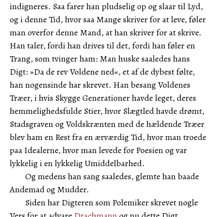
indigneres. Saa farer han pludselig op og slaar til Lyd,
og i denne Tid, hvor saa Mange skriver for at leve, føler
man overfor denne Mand, at han skriver for at skrive.
Han taler, fordi han drives til det, fordi han føler en
Trang, som tvinger ham: Man huske saaledes hans
Digt: »Da de rev Voldene ned«, et af de dybest følte,
han nogensinde har skrevet. Han besang Voldenes
Træer, i hvis Skygge Generationer havde leget, deres
hemmelighedsfulde Stier, hvor Slægtled havde drømt,
Stadsgraven og Voldskrænten med de hældende Træer
blev ham en Rest fra en ærværdig Tid, hvor man troede
paa Idealerne, hvor man levede for Poesien og var
lykkelig i en lykkelig Umiddelbarhed.
Og medens han sang saaledes, glemte han baade
Andemad og Mudder.
Siden har Digteren som Polemiker skrevet nogle
Vers for at advare
Drachmann
og nu dette Digt