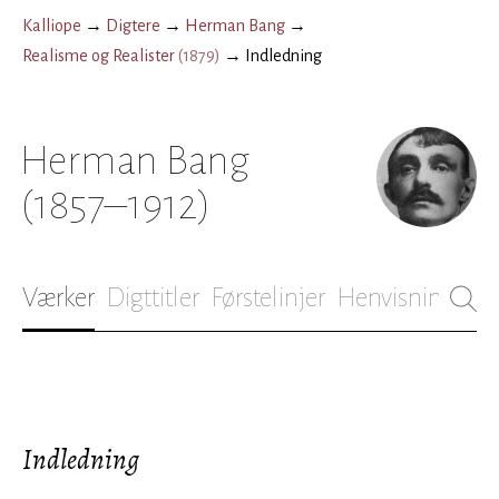
Kalliope
→
Digtere
→
Herman Bang
→
Realisme og Realister
(
1879
)
→
Indledning
Herman Bang
(1857–1912)
Værker
Digttitler
Førstelinjer
Henvisninger
B
Indledning