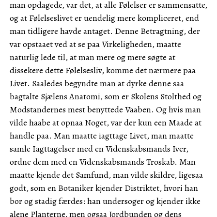
man opdagede, var det, at alle Følelser er sammensatte,
og at Følelseslivet er uendelig mere kompliceret, end
man tidligere havde antaget. Denne Betragtning, der
var opstaaet ved at se paa Virkeligheden, maatte
naturlig lede til, at man mere og mere søgte at
dissekere dette Følelsesliv, komme det nærmere paa
Livet. Saaledes begyndte man at dyrke denne saa
bagtalte Sjælens Anatomi, som er Skolens Stolthed og
Modstandernes mest benyttede Vaaben. Og hvis man
vilde haabe at opnaa Noget, var der kun een Maade at
handle paa. Man maatte iagttage Livet, man maatte
samle Iagttagelser med en Videnskabsmands Iver,
ordne dem med en Videnskabsmands Troskab. Man
maatte kjende det Samfund, man vilde skildre, ligesaa
godt, som en Botaniker kjender Distriktet, hvori han
bor og stadig færdes: han undersoger og kjender ikke
alene Planterne, men ogsaa Jordbunden og dens