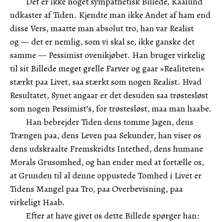
Det er ikke noget sympathetisk Billede, Kaalund
udkaster af Tiden. Kjendte man ikke Andet af ham end
disse Vers, maatte man absolut tro, han var Realist
og — det er nemlig, som vi skal se, ikke ganske det
samme — Pessimist ovenikjøbet. Han bruger virkelig
til sit Billede meget grelle Farver og gaar »Realiteten«
stærkt paa Livet, saa stærkt som nogen Realist. Hvad
Resultatet, Synet angaar er det desuden saa trøstesløst
som nogen Pessimist’s, for trøstesløst, maa man haabe.
Han bebrejder Tiden dens tomme Jagen, dens
Trængen paa, dens Leven paa Sekunder, han viser os
dens udskraalte Fremskridts Intethed, dens humane
Morals Grusomhed, og han ender med at fortælle os,
at Grunden til al denne oppustede Tomhed i Livet er
Tidens Mangel paa Tro, paa Overbevisning, paa
virkeligt Haab.
Efter at have givet os dette Billede spørger han: