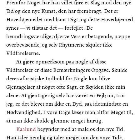
Fremfor Noget har han villet føre et Slag mod den nye
Tid og den nye Kunst, den har frembragt. Det er
Hovedøjemedet med hans Digt, og dette Hovedøjemed
synes — vi tilstaar det — forfejlet. De
beundringsværdige, djærve Vers er betagende, næppe
overbevisende, og selv Rhytmerne skjuler ikke
Vildfarelserne.
At gjøre opmærksom paa nogle af disse
Vildfarelser er disse Bemærkningers Opgave. Skulde
deres aforistiske Indhold for Nogle kun blive
Gjentagelser af noget ofte Sagt, er Skylden ikke min
alene. At gjentage sig selv har været en Fejl; nu, tror
jeg, er det blevet om ikke en Dyd, saa idetmindste en
Nødvendighed. I vore Dage læser man altfor Meget til,
at man ikke skulde glemme meget hurtig.
Kaalund
begynder med at male os den nye Tid.
Han taler nemlig og taler meget om den »nye Tid«,