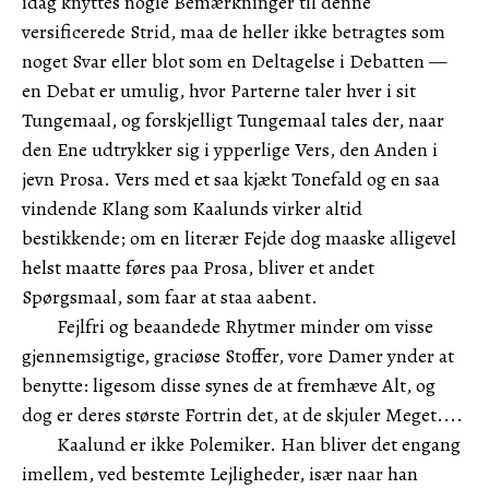
idag knyttes nogle Bemærkninger til denne
versificerede Strid, maa de heller ikke betragtes som
noget Svar eller blot som en Deltagelse i Debatten —
en Debat er umulig, hvor Parterne taler hver i sit
Tungemaal, og forskjelligt Tungemaal tales der, naar
den Ene udtrykker sig i ypperlige Vers, den Anden i
jevn Prosa. Vers med et saa kjækt Tonefald og en saa
vindende Klang som Kaalunds virker altid
bestikkende; om en literær Fejde dog maaske alligevel
helst maatte føres paa Prosa, bliver et andet
Spørgsmaal, som faar at staa aabent.
Fejlfri og beaandede Rhytmer minder om visse
gjennemsigtige, graciøse Stoffer, vore Damer ynder at
benytte: ligesom disse synes de at fremhæve Alt, og
dog er deres største Fortrin det, at de skjuler Meget....
Kaalund er ikke Polemiker. Han bliver det engang
imellem, ved bestemte Lejligheder, især naar han