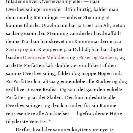
tillader enhver Overbevisning eller — naar
Overbevisningerne vexler altfor hurtig, kalder man
dem nemlig Stemninger — enhver Stemning at
komme tilorde. Drachmann har jo troet paa Alt, netop
saalænge som den Stemning varede der havde affødt
denne Tro; han har skrevet om Kommunarderne paa
Sartory og om Kæmperne paa Dybbøl; han har digtet
baade
»Dæmpede Melodier«
og
»Roser og Ranker«
, og
at dette Forfatterskab skulde være indblæst af den
samme Overbevisning, falder dog næppe Nogen ind.
En Forfatter kan altsaa gjennemløbe alle Stadier og dog
vedblive at være Realist. Og som det gaar den enkelte
Forfatter, gaar det Skolen. Den kan indeslutte alle
Overbevisninger, og den kan inden for sin Ramme
repræsentere alle Anskuelser — ligefra yderste Højre
2
til yderste Venstre.
Derfor, hvad der sammenknytter vore nyeste