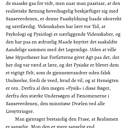
de maaske gaa for vidt, men naar man paastaar, at den
realistiske Retning hovedsagelig beskjæftiger sig med
Sanseverdenen, er denne Paaskyldning baade ukorrekt
og uretfærdig. Videnskaben har lært vor Tid, at
Psykologi og Fysiologi er nærliggende Videnskaber, og
den har paa en ædruelig Maade knyttet det saakaldte
Aandelige sammen med det Legemlige. Uden at ville
løse Hypotheser har Forfatterne givet Agt paa det, der
her dog var værd at lære, og det Fysiske er blevet dem
et vigtigt Felt, som de gjennemvandrer uden falsk
Undseelse, fordi de veed, hvad de vil, og at Hensigten
er ren. Derfra al den megen »Fysik« i disse Bøger,
derfra den stærke Undersøgen af Fænomenerne i
Sanseverdenen, den minutiøse Dvælen ved alle
Livsyttringer.
Man gjentager bestandig den Frase, at Realismen
er sanselig. Mon den er mere sanselig end