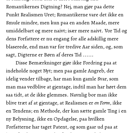
Romantikernes Digtning? Nej, man gjør paa dette
Punkt Realismen Uret; Romantikerne vare det ikke en
Smule mindre, men kun paa en anden Maade, mere
umiddelbart og mere naivt; især mere naivt. Vor Tid og
dens Forfattere er nu engang for alle adskillig mere
blaserede, end man var for tredive Aar siden, og, som
sagt, Digterne er Børn af deres Tid ......
Disse Bemærkninger gjør ikke Fordring paa at
indeholde noget Nyt; men paa gamle Angreb, der
idelig vender tilbage, har man kun gamle Svar, som
man maa vedblive at gjentage, indtil man har hørt dem
saa tidt, at de ikke glemmes. Navnlig bor man ikke
blive træt af at gjentage, at Realismen er
en Form
, ikke
en Tendens; en Methode, der kan sætte gamle Ting i en
ny Belysning, ikke en Opdagelse, paa hvilken
Forfatterne har taget Patent, og som gaar ud paa at