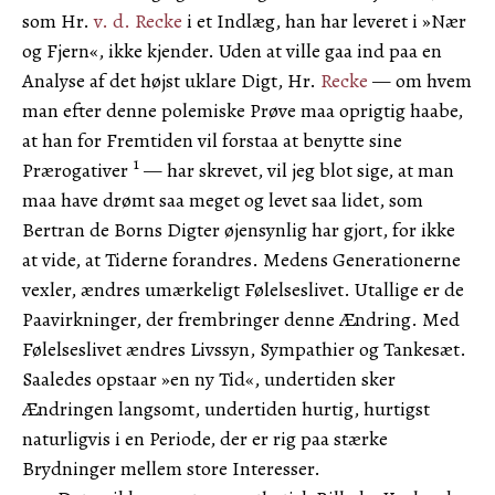
som Hr.
v. d. Recke
i et Indlæg, han har leveret i »Nær
og Fjern«, ikke kjender. Uden at ville gaa ind paa en
Analyse af det højst uklare Digt, Hr.
Recke
— om hvem
man efter denne polemiske Prøve maa oprigtig haabe,
at han for Fremtiden vil forstaa at benytte sine
1
Prærogativer
— har skrevet, vil jeg blot sige, at man
maa have drømt saa meget og levet saa lidet, som
Bertran de Borns Digter øjensynlig har gjort, for ikke
at vide, at Tiderne forandres. Medens Generationerne
vexler, ændres umærkeligt Følelseslivet. Utallige er de
Paavirkninger, der frembringer denne Ændring. Med
Følelseslivet ændres Livssyn, Sympathier og Tankesæt.
Saaledes opstaar »en ny Tid«, undertiden sker
Ændringen langsomt, undertiden hurtig, hurtigst
naturligvis i en Periode, der er rig paa stærke
Brydninger mellem store Interesser.