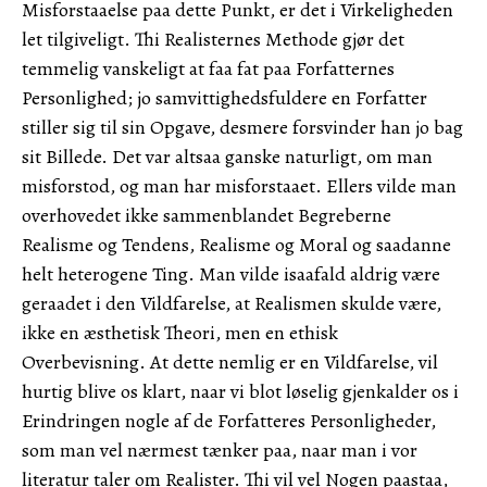
Misforstaaelse paa dette Punkt, er det i Virkeligheden
let tilgiveligt. Thi Realisternes Methode gjør det
temmelig vanskeligt at faa fat paa Forfatternes
Personlighed; jo samvittighedsfuldere en Forfatter
stiller sig til sin Opgave, desmere forsvinder han jo bag
sit Billede. Det var altsaa ganske naturligt, om man
misforstod, og man har misforstaaet. Ellers vilde man
overhovedet ikke sammenblandet Begreberne
Realisme og Tendens, Realisme og Moral og saadanne
helt heterogene Ting. Man vilde isaafald aldrig være
geraadet i den Vildfarelse, at Realismen skulde være,
ikke en æsthetisk Theori, men en ethisk
Overbevisning. At dette nemlig er en Vildfarelse, vil
hurtig blive os klart, naar vi blot løselig gjenkalder os i
Erindringen nogle af de Forfatteres Personligheder,
som man vel nærmest tænker paa, naar man i vor
literatur taler om Realister. Thi vil vel Nogen paastaa,