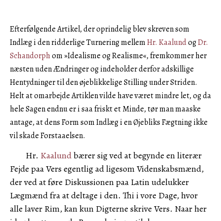
Efterfølgende Artikel, der oprindelig blev skreven som
Indlæg i den ridderlige Turnering mellem
Hr. Kaalund
og
Dr.
Schandorph
om »Idealisme og Realisme«, fremkommer her
næsten uden Ændringer og indeholder derfor adskillige
Hentydninger til den øjeblikkelige Stilling under Striden.
Helt at omarbejde Artiklen vilde have været mindre let, og da
hele Sagen endnu er i saa friskt et Minde, tør man maaske
antage, at dens Form som Indlæg i en Øjebliks Fægtning ikke
vil skade Forstaaelsen.
Hr.
Kaalund
bærer sig ved at begynde en literær
Fejde paa Vers egentlig ad ligesom Videnskabsmænd,
der ved at føre Diskussionen paa Latin udelukker
Lægmænd fra at deltage i den. Thi i vore Dage, hvor
alle laver Rim, kan kun Digterne skrive Vers. Naar her