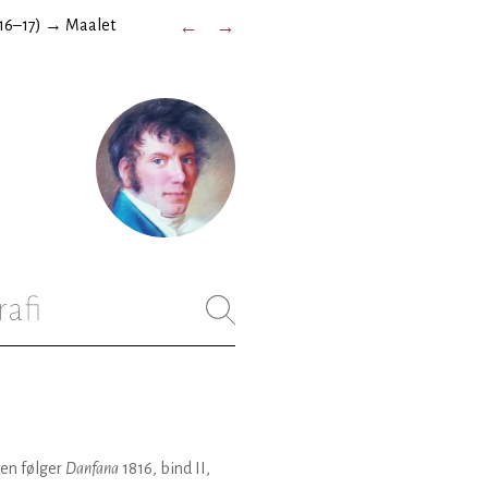
16–17)
→
Maalet
←
→
rafi
en følger
Danfana
1816, bind II,