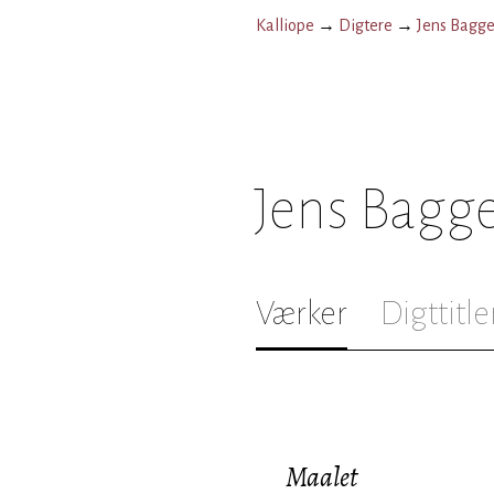
Kalliope
→
Digtere
→
Jens Bagg
Jens Bagg
Værker
Digttitle
Maalet