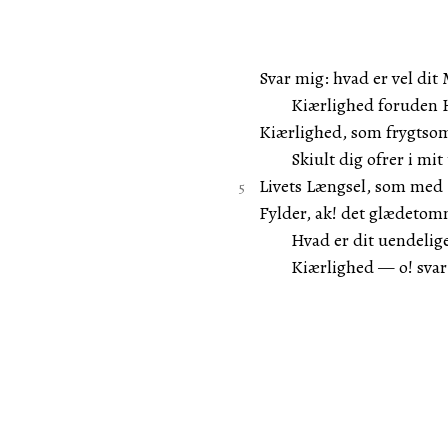
Svar mig: hvad er vel dit
Kiærlighed foruden Ha
Kiærlighed, som frygtso
Skiult dig ofrer i mit 
Livets Længsel, som med
Fylder, ak! det glædetom
Hvad er dit uendelig
Kiærlighed — o! svar