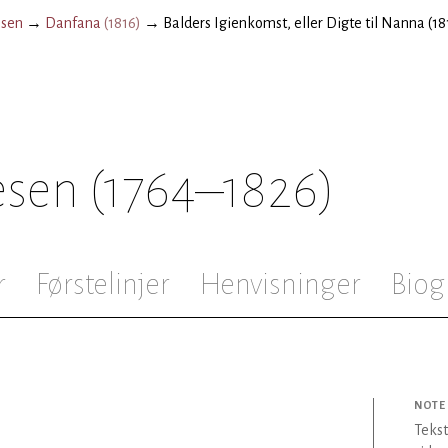
esen
→
Danfana
(
1816
)
→
Balders Igienkomst, eller Digte til Nanna (18
esen
(1764–1826)
r
Førstelinjer
Henvisninger
Biog
NOTE
Tekst