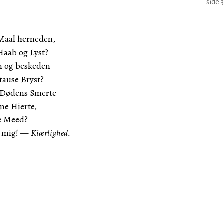
side 3
 Maal herneden,
ab og Lyst?
m og beskeden
tause Bryst?
 Dødens Smerte
me Hierte,
e Meed?
 mig! —
Kiærlighed.