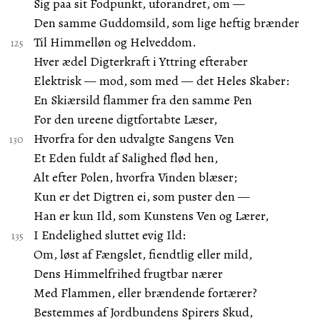
Sig paa sit Fodpunkt, uforandret, om —
Den samme Guddomsild, som lige heftig brænder
Til Himmelløn og Helveddom.
Hver ædel Digterkraft i Yttring efteraber
Elektrisk — mod, som med — det Heles Skaber:
En Skiærsild flammer fra den samme Pen
For den ureene digtfortabte Læser,
Hvorfra for den udvalgte Sangens Ven
Et Eden fuldt af Salighed flød hen,
Alt efter Polen, hvorfra Vinden blæser;
Kun er det Digtren ei, som puster den —
Han er kun Ild, som Kunstens Ven og Lærer,
I Endelighed sluttet evig Ild:
Om, løst af Fængslet, fiendtlig eller mild,
Dens Himmelfrihed frugtbar nærer
Med Flammen, eller brændende fortærer?
Bestemmes af Jordbundens Spirers Skud,