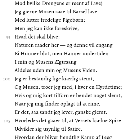
Mod hvilke Drengene er reent af Lave)
Jeg gierne Musen saae til Barsel lave
Med lutter fredelige Pigebørn;
Men jeg kan ikke foreskrive,
Hvad det skal blive;
Naturen raader her — og denne vil engang
Ei Hunner blot, men Hanner undertiden
I min og Musens Ægtesang
Aldeles uden min og Musens Viden.
Jeg er bestandig lige kiærlig stemt,
Og Musen, troer jeg med, i hver en Hyrdetime;
Hvis og mig kort tilforn er hendet noget slemt,
Naar jeg mig finder oplagt til at rime,
Er det, saa sandt jeg lever, ganske glemt.
Hvorledes det gaaer til, at Versets kiælne Spire
Udvikler sig usynlig til Satire,
Hvordan der bliver fiendtlig Kamp af Leeg