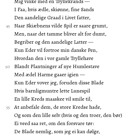
Mig vinke med en Tryllekrands —
I Faa, hvis ædle, skiønne, fine Sands
Den aandelige Graad i Livet fatter,
Naar Skiæbnens vilde Spil er saare grumt,
Men, naar det tamme bliver alt for dumt,
Begriber og den aandelige Latter —
Kun Eder vil fortroe min danske Pen,
Hvordan den i vor gamle Tryllehave
Blandt Plantninger af nye Humlestave
Med ædel Harme gaaer igien —
Kun Eder vover jeg, foruden disse Blade
Hvis barnligmuntre lette Lunespil
En lille Kreds maaskee vil smile til,
At anbefale dem, de store Kredse hade,
Og som den lille selv (hvis og den troer, den bør)
Ei veed saa ret, om den forsvare tør:
De Blade nemlig, som jeg ei kan dølge,