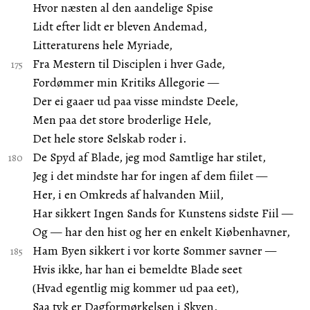
Hvor næsten al den aandelige Spise
Lidt efter lidt er bleven Andemad,
Litteraturens hele Myriade,
Fra Mestern til Disciplen i hver Gade,
Fordømmer min Kritiks Allegorie —
Der ei gaaer ud paa visse mindste Deele,
Men paa det store broderlige Hele,
Det hele store Selskab roder i.
De Spyd af Blade, jeg mod Samtlige har stilet,
Jeg i det mindste har for ingen af dem fiilet —
Her, i en Omkreds af halvanden Miil,
Har sikkert Ingen Sands for Kunstens sidste Fiil —
Og — har den hist og her en enkelt Kiøbenhavner,
Ham Byen sikkert i vor korte Sommer savner —
Hvis ikke, har han ei bemeldte Blade seet
(Hvad egentlig mig kommer ud paa eet),
Saa tyk er Dagformørkelsen i Skyen,