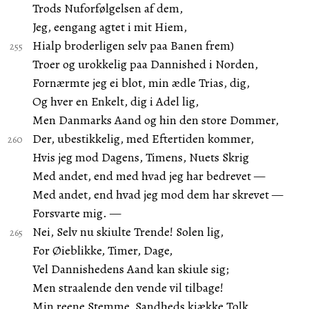
Trods Nuforfølgelsen af dem,
Jeg, eengang agtet i mit Hiem,
Hialp broderligen selv paa Banen frem)
Troer og urokkelig paa Dannished i Norden,
Fornærmte jeg ei blot, min ædle Trias, dig,
Og hver en Enkelt, dig i Adel lig,
Men Danmarks Aand og hin den store Dommer,
Der, ubestikkelig, med Eftertiden kommer,
Hvis jeg mod Dagens, Timens, Nuets Skrig
Med andet, end med hvad jeg har bedrevet —
Med andet, end hvad jeg mod dem har skrevet —
Forsvarte mig. —
Nei, Selv nu skiulte Trende! Solen lig,
For Øieblikke, Timer, Dage,
Vel Dannishedens Aand kan skiule sig;
Men straalende den vende vil tilbage!
Min reene Stemme, Sandheds kiække Tolk,