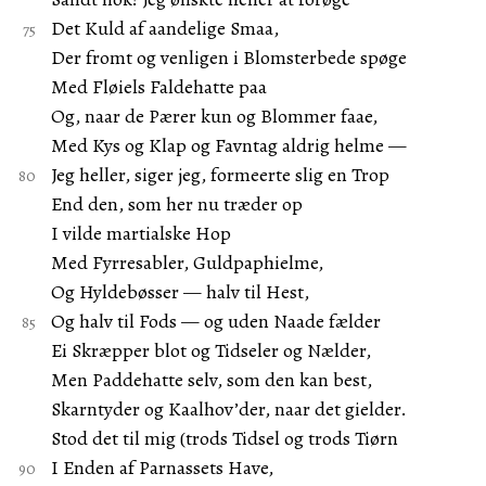
Det Kuld af aandelige Smaa,
Der fromt og venligen i Blomsterbede spøge
Med Fløiels Faldehatte paa
Og, naar de Pærer kun og Blommer faae,
Med Kys og Klap og Favntag aldrig helme —
Jeg heller, siger jeg, formeerte slig en Trop
End den, som her nu træder op
I vilde martialske Hop
Med Fyrresabler, Guldpaphielme,
Og Hyldebøsser — halv til Hest,
Og halv til Fods — og uden Naade fælder
Ei Skræpper blot og Tidseler og Nælder,
Men Paddehatte selv, som den kan best,
Skarntyder og Kaalhov’der, naar det gielder.
Stod det til mig (trods Tidsel og trods Tiørn
I Enden af Parnassets Have,