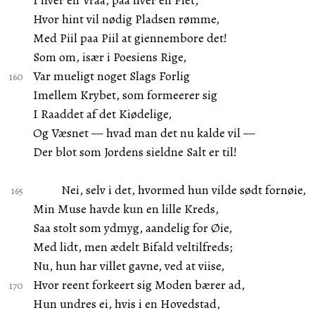
I hver en Vraa, paa hver en Plet,
Hvor hint vil nødig Pladsen rømme,
Med Piil paa Piil at giennembore det!
Som om, især i Poesiens Rige,
Var mueligt noget Slags Forlig
Imellem Krybet, som formeerer sig
I Raaddet af det Kiødelige,
Og Væsnet — hvad man det nu kalde vil —
Der blot som Jordens sieldne Salt er til!
Nei, selv i det, hvormed hun vilde sødt fornøie,
Min Muse havde kun en lille Kreds,
Saa stolt som ydmyg, aandelig for Øie,
Med lidt, men ædelt Bifald veltilfreds;
Nu, hun har villet gavne, ved at viise,
Hvor reent forkeert sig Moden bærer ad,
Hun undres ei, hvis i en Hovedstad,