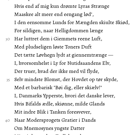
Hvis end af mig kun drømte Lyras Strænge
Maaskee alt meer end eengang lød’,
I den eensomme Lunds for Mængden skiulte Skiød,
For sildigen, naar Helligdommen længe
Har luttret dem i Giemmets reene Luft,
Med pludseligen løste Toners Duft
Det tætte Løvhegn lydt at giennemtrænge —
I, hvorsomhelst i Ly for Nutidsaandens Elv,
Der truer, hvad der ikke med vil flyde,
Selv mindste Blomst, der Hovdet op tør skyde,
Med et barbarisk "Bøi dig, eller skiælv!"
I, Danmarks Ypperste, hvori det danske lever,
Hvis Bifalds ædle, skiønne, milde Glands
Mit indre Blik i Tanken foresvever,
Naar Modersprogets Gratier i Dands
Om Mnemosynes yngste Datter