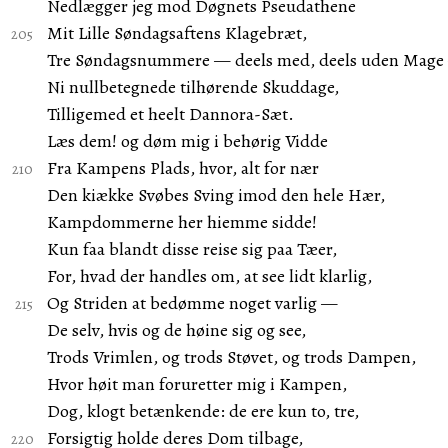
Nedlægger jeg mod Døgnets Pseudathene
Mit Lille Søndagsaftens Klagebræt,
Tre Søndagsnummere — deels med, deels uden Mage
Ni nullbetegnede tilhørende Skuddage,
Tilligemed et heelt Dannora-Sæt.
Læs dem! og døm mig i behørig Vidde
Fra Kampens Plads, hvor, alt for nær
Den kiække Svøbes Sving imod den hele Hær,
Kampdommerne her hiemme sidde!
Kun faa blandt disse reise sig paa Tæer,
For, hvad der handles om, at see lidt klarlig,
Og Striden at bedømme noget varlig —
De selv, hvis og de høine sig og see,
Trods Vrimlen, og trods Støvet, og trods Dampen,
Hvor høit man foruretter mig i Kampen,
Dog, klogt betænkende: de ere kun to, tre,
Forsigtig holde deres Dom tilbage,