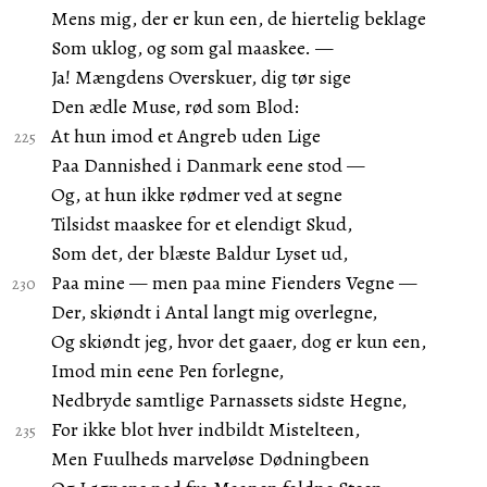
Mens mig, der er kun een, de hiertelig beklage
Som uklog, og som gal maaskee. —
Ja! Mængdens Overskuer, dig tør sige
Den ædle Muse, rød som Blod:
At hun imod et Angreb uden Lige
Paa Dannished i Danmark eene stod —
Og, at hun ikke rødmer ved at segne
Tilsidst maaskee for et elendigt Skud,
Som det, der blæste Baldur Lyset ud,
Paa mine — men paa mine Fienders Vegne —
Der, skiøndt i Antal langt mig overlegne,
Og skiøndt jeg, hvor det gaaer, dog er kun een,
Imod min eene Pen forlegne,
Nedbryde samtlige Parnassets sidste Hegne,
For ikke blot hver indbildt Mistelteen,
Men Fuulheds marveløse Dødningbeen