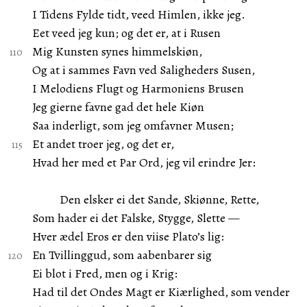
I Tidens Fylde tidt, veed Himlen, ikke jeg.
Eet veed jeg kun; og det er, at i Rusen
Mig Kunsten synes himmelskiøn,
Og at i sammes Favn ved Saligheders Susen,
I Melodiens Flugt og Harmoniens Brusen
Jeg gierne favne gad det hele Kiøn
Saa inderligt, som jeg omfavner Musen;
Et andet troer jeg, og det er,
Hvad her med et Par Ord, jeg vil erindre Jer:
Den elsker ei det Sande, Skiønne, Rette,
Som hader ei det Falske, Stygge, Slette —
Hver ædel Eros er den viise Plato’s lig:
En Tvillinggud, som aabenbarer sig
Ei blot i Fred, men og i Krig:
Had til det Ondes Magt er Kiærlighed, som vender