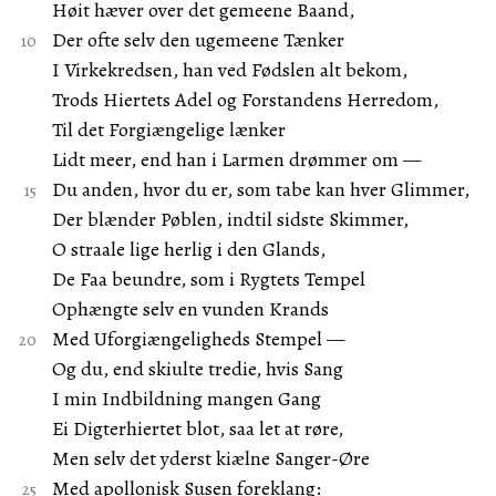
Høit hæver over det gemeene Baand,
Der ofte selv den ugemeene Tænker
I Virkekredsen, han ved Fødslen alt bekom,
Trods Hiertets Adel og Forstandens Herredom,
Til det Forgiængelige lænker
Lidt meer, end han i Larmen drømmer om —
Du anden, hvor du er, som tabe kan hver Glimmer,
Der blænder Pøblen, indtil sidste Skimmer,
O straale lige herlig i den Glands,
De Faa beundre, som i Rygtets Tempel
Ophængte selv en vunden Krands
Med Uforgiængeligheds Stempel —
Og du, end skiulte tredie, hvis Sang
I min Indbildning mangen Gang
Ei Digterhiertet blot, saa let at røre,
Men selv det yderst kiælne Sanger-Øre
Med apollonisk Susen foreklang: