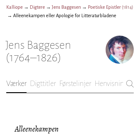
Kalliope
→
Digtere
→
Jens Baggesen
→
Poetiske Epistler
(
1814
)
→
Alleenekampen eller Apologie for Litteraturbladene
Jens Baggesen
(1764–1826)
Værker
Digttitler
Førstelinjer
Henvisninger
B
Alleenekampen