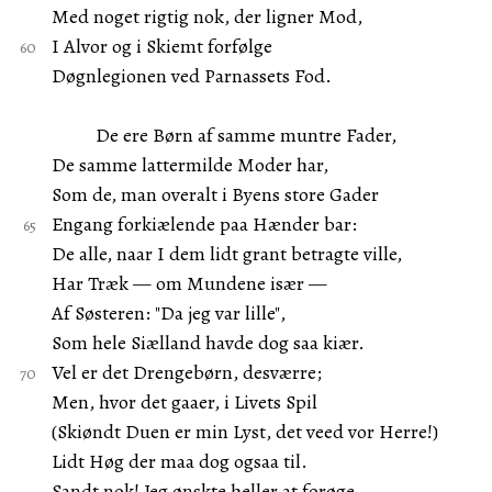
Med noget rigtig nok, der ligner Mod,
I Alvor og i Skiemt forfølge
Døgnlegionen ved Parnassets Fod.
De ere Børn af samme muntre Fader,
De samme lattermilde Moder har,
Som de, man overalt i Byens store Gader
Engang forkiælende paa Hænder bar:
De alle, naar I dem lidt grant betragte ville,
Har Træk — om Mundene især —
Af Søsteren: "Da jeg var lille",
Som hele Siælland havde dog saa kiær.
Vel er det Drengebørn, desværre;
Men, hvor det gaaer, i Livets Spil
(Skiøndt Duen er min Lyst, det veed vor Herre!)
Lidt Høg der maa dog ogsaa til.
Sandt nok! Jeg ønskte heller at forøge