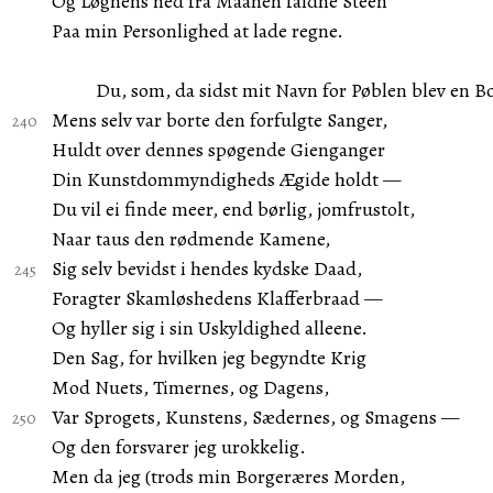
Og Løgnens ned fra Maanen faldne Steen
Paa min Personlighed at lade regne.
Du, som, da sidst mit Navn for Pøblen blev en Bo
Mens selv var borte den forfulgte Sanger,
Huldt over dennes spøgende Gienganger
Din Kunstdommyndigheds Ægide holdt —
Du vil ei finde meer, end børlig, jomfrustolt,
Naar taus den rødmende Kamene,
Sig selv bevidst i hendes kydske Daad,
Foragter Skamløshedens Klafferbraad —
Og hyller sig i sin Uskyldighed alleene.
Den Sag, for hvilken jeg begyndte Krig
Mod Nuets, Timernes, og Dagens,
Var Sprogets, Kunstens, Sædernes, og Smagens —
Og den forsvarer jeg urokkelig.
Men da jeg (trods min Borgeræres Morden,