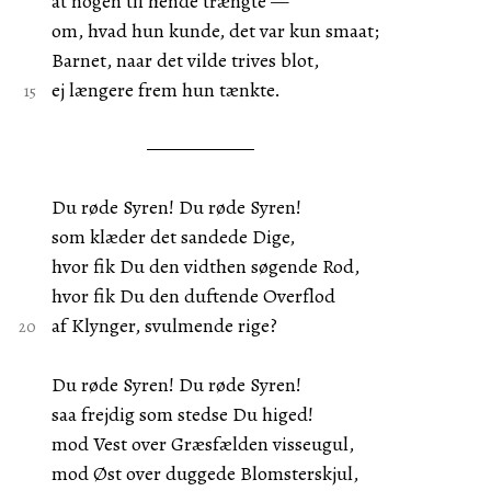
at nogen til hende trængte —
om, hvad hun kunde, det var kun smaat;
Barnet, naar det vilde trives blot,
ej længere frem hun tænkte.
Du røde Syren! Du røde Syren!
som klæder det sandede Dige,
hvor fik Du den vidthen søgende Rod,
hvor fik Du den duftende Overflod
af Klynger, svulmende rige?
Du røde Syren! Du røde Syren!
saa frejdig som stedse Du higed!
mod Vest over Græsfælden visseugul,
mod Øst over duggede Blomsterskjul,