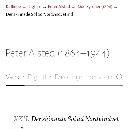
Kalliope
→
Digtere
→
Peter Alsted
→
Røde Syrener
(
1896
)
→
Der skinnede Sol ad Nordvindvet ind
Peter Alsted
(1864–1944)
Værker
Digttitler
Førstelinjer
Henvisninger
B
XXII.
Der skinnede Sol ad Nordvindvet