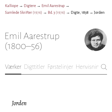
Kalliope
→
Digtere
→
Emil Aarestrup
→
Samlede Skrifter
(
1976
)
→
Bd. 3
(
1976
)
→
Digte, 1838
→
Jorden
Emil Aarestrup
(1800–56)
Værker
Digttitler
Førstelinjer
Henvisninger
B
Jorden