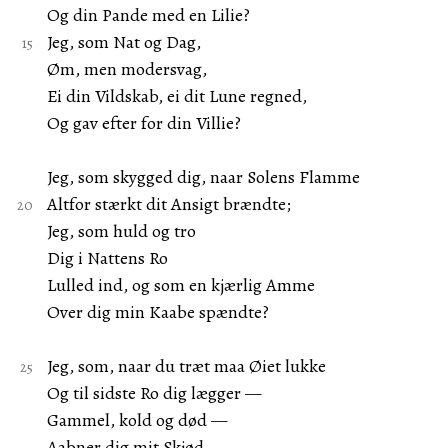
Og din Pande med en Lilie?
Jeg, som Nat og Dag,
Øm, men modersvag,
Ei din Vildskab, ei dit Lune regned,
Og gav efter for din Villie?
Jeg, som skygged dig, naar Solens Flamme
Altfor stærkt dit Ansigt brændte;
Jeg, som huld og tro
Dig i Nattens Ro
Lulled ind, og som en kjærlig Amme
Over dig min Kaabe spændte?
Jeg, som, naar du træt maa Øiet lukke
Og til sidste Ro dig lægger —
Gammel, kold og død —
Aabner dig mit Skjød,