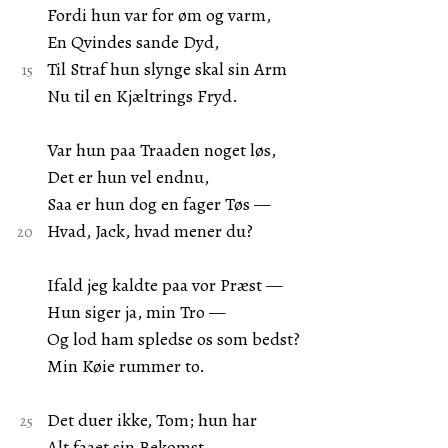
Fordi hun var for øm og varm,
En Qvindes sande Dyd,
Til Straf hun slynge skal sin Arm
Nu til en Kjæltrings Fryd.
Var hun paa Traaden noget løs,
Det er hun vel endnu,
Saa er hun dog en fager Tøs —
Hvad, Jack, hvad mener du?
Ifald jeg kaldte paa vor Præst —
Hun siger ja, min Tro —
Og lod ham spledse os som bedst?
Min Køie rummer to.
Det duer ikke, Tom; hun har
Alt faaet sin Bekomst.