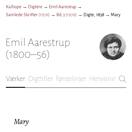
Kalliope
→
Digtere
→
Emil Aarestrup
→
Samlede Skrifter
(
1976
)
→
Bd. 3
(
1976
)
→
Digte, 1838
→
Mary
Emil Aarestrup
(1800–56)
Værker
Digttitler
Førstelinjer
Henvisninger
B
Mary