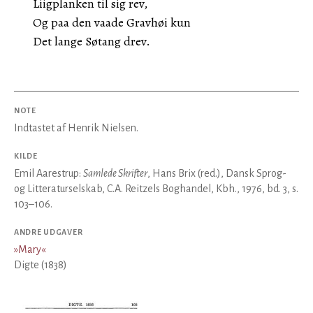
Liigplanken til sig rev,
Og paa den vaade Gravhøi kun
Det lange Søtang drev.
NOTE
Indtastet af Henrik Nielsen.
KILDE
Emil Aarestrup:
Samlede Skrifter
, Hans Brix (red.), Dansk Sprog-
og Litteraturselskab, C.A. Reitzels Boghandel, Kbh., 1976, bd. 3, s.
103–106.
ANDRE UDGAVER
»
Mary
«
Digte (1838)