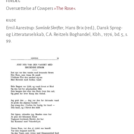
FORLÆG
Oversættelse af Cowpers
»The Rose«
.
KILDE
Emil Aarestrup:
Samlede Skrifter
, Hans Brix (red.), Dansk Sprog-
og Litteraturselskab, C.A. Reitzels Boghandel, Kbh., 1976, bd. 5, s.
99.