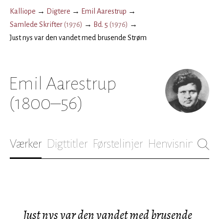
Kalliope
→
Digtere
→
Emil Aarestrup
→
Samlede Skrifter
(
1976
)
→
Bd. 5
(
1976
)
→
Just nys var den vandet med brusende Strøm
Emil Aarestrup
(1800–56)
Værker
Digttitler
Førstelinjer
Henvisninger
B
Just nys var den vandet med brusende