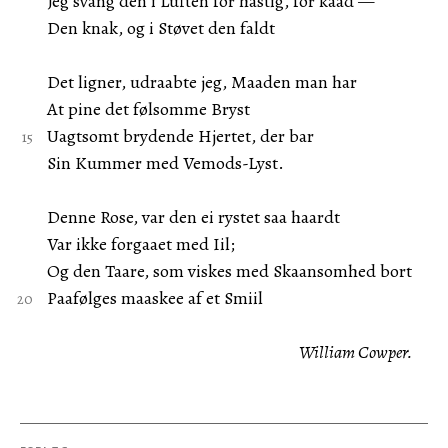
Jeg svang den i Luften for hastig, for kaad —
Den knak, og i Støvet den faldt
Det ligner, udraabte jeg, Maaden man har
At pine det følsomme Bryst
Uagtsomt brydende Hjertet, der bar
Sin Kummer med Vemods-Lyst.
Denne Rose, var den ei rystet saa haardt
Var ikke forgaaet med Iil;
Og den Taare, som viskes med Skaansomhed bort
Paafølges maaskee af et Smiil
William Cowper.