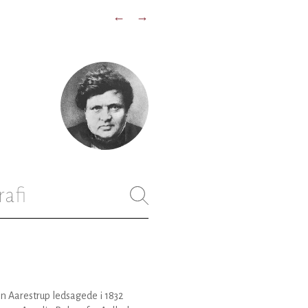
←
→
rafi
 Aarestrup ledsagede i 1832