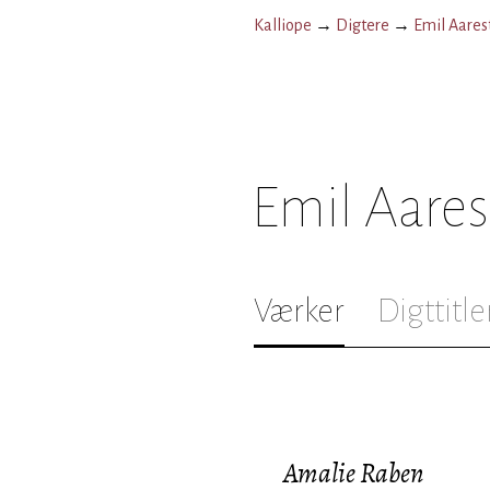
Kalliope
→
Digtere
→
Emil Aares
Emil Aare
Værker
Digttitle
Amalie Raben