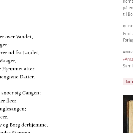
komt
på e
til B
KILDE
Emil 
r over Vandet,
Forla
ger;
rer ud fra Landet,
ANDR
Maager,
»
Ama
Samle
er Hjemmet atter
engivne Datter.
Rom
 snoer sig Gangen;
r fleer.
Fuglesangen;
eer.
ov og Borg derhjemme,
hendes Stemme.