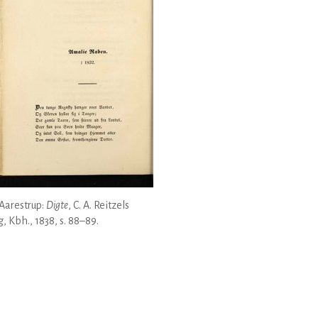
Aarestrup:
Digte
, C. A. Reitzels
g, Kbh., 1838, s. 88–89.