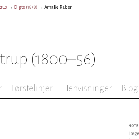
trup
→
Digte
(
1838
)
→
Amalie Raben
strup
(1800–56)
r
Førstelinjer
Henvisninger
Biog
NOTE
Lægen