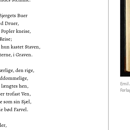
Bjergets Buer
d Druer,
 Popler kneise,
Reise;
 hun kastet Staven,
erne, i Graven.
rlige, den rige,
guddommelige,
Emil 
 længtes hen,
Forla
er trofast Ven,
e som sin Sjæl,
e bød Farvel.
ler,