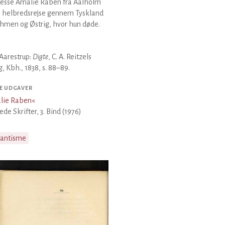
esse Amalie Raben fra Aalholm
n helbredsrejse gennem Tyskland
öhmen og Østrig, hvor hun døde.
Aarestrup:
Digte
, C. A. Reitzels
g, Kbh., 1838, s. 88–89.
E UDGAVER
lie Raben
«
de Skrifter, 3. Bind (1976)
antisme