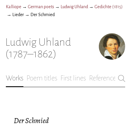
Kalliope
→
German poets
→
Ludwig Uhland
→
Gedichte
(
1815
)
→
Lieder
→
Der Schmied
Ludwig Uhland
(1787–1862)
Works
Poem titles
First lines
References
Bio
Der Schmied