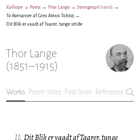
Kalliope
→
Poets
→
Thor Lange
→
Strengespil
(
1906
)
→
To Romancer af Grev Alexis Tolstoj
→
Dit Blik er vaadt af Taarer, tunge stride
Thor Lange
(1851–1915)
Works
Poem titles
First lines
References
Bio
II.
Dit Blik er vaadt af Taarer, tunge